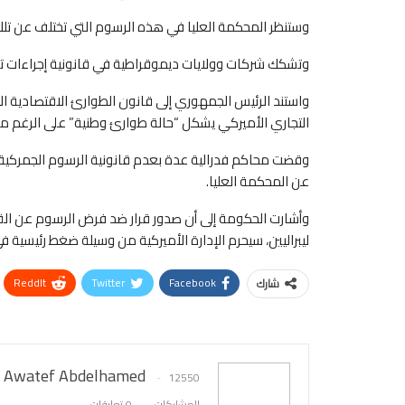
وستنظر المحكمة العليا في هذه الرسوم التي تختلف عن تل
وتشكك شركات وولايات ديموقراطية في قانونية إجراءات ت
التجاري الأميركي يشكل “حالة طوارئ وطنية” على الرغم من
وقضت محاكم فدرالية عدة بعدم قانونية الرسوم الجمركية،
عن المحكمة العليا.
وأشارت الحكومة إلى أن صدور قرار ضد فرض الرسوم عن ال
ليبراليين، سيحرم الإدارة الأميركية من وسيلة ضغط رئيسية في
ReddIt
Twitter
Facebook
شارك
Awatef Abdelhamed
12550
المشاركات
0 تعليقات