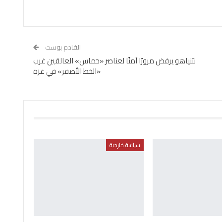
القادم بوست
نتنياهو يرفض مرورًا آمنًا لعناصر «حماس» العالقين غرب
«الخط الأصفر» في غزة
سياسة خارجية