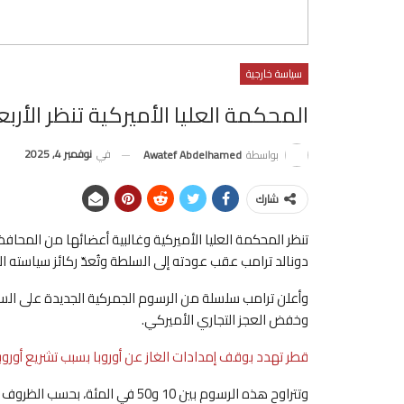
سياسة خارجية
المحكمة العليا الأميركية تنظر الأر
في
نوفمبر 4, 2025
بواسطة
Awatef Abdelhamed
شارك
تنظر المحكمة العليا الأميركية وغالبية أعضائها من المحاف
دونالد ترامب عقب عودته إلى السلطة وتُعدّ ركائز سياسته ا
وأعلن ترامب سلسلة من الرسوم الجمركية الجديدة على السلع 
وخفض العجز التجاري الأميركي.
قطر تهدد بوقف إمدادات الغاز عن أوروبا بسبب تشريع أورو
وتتراوح هذه الرسوم بين 10 و50 في المئة، بحسب الظروف والدول.