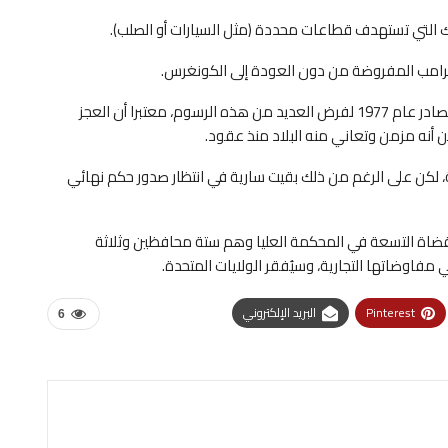
ك التي تستهدف قطاعات محددة (مثل السيارات أو الصلب).
رامب المفروضة من دون العودة إلى الكونغرس.
واستند الرئيس الجمهوري إلى قانون الطوارئ الاقتصادية الصادر عام 1977 لفرض العديد من هذه الرسوم، معتبرا أن العجز
 أنه مزمن وتعاني منه البلاد منذ عقود.
 لكن على الرغم من ذلك بقيت سارية في انتظار صدور حكم نهائي
قضاة التسعة في المحكمة العليا وهم ستة محافظين وثلاثة
 مفاوضاتها التجارية، وسيُفقر الولايات المتحدة.
Pinterest
البريد الإلكتروني
6