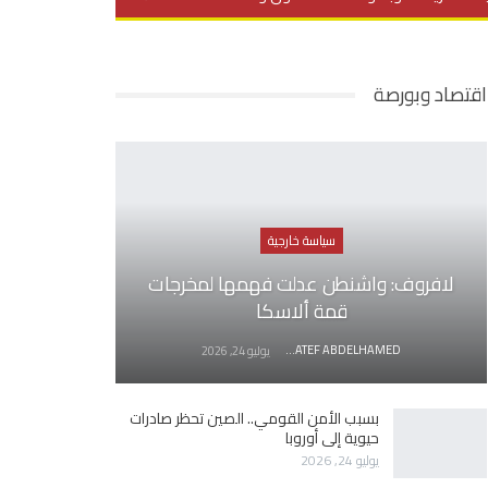
يديو
في العمق
منوعات
اقتصاد وبورصة
سياسة خارجية
لافروف: واشنطن عدلت فهمها لمخرجات
قمة ألاسكا
AWATEF ABDELHAMED
يوليو 24, 2026
بسبب الأمن القومي.. الصين تحظر صادرات
حيوية إلى أوروبا
يوليو 24, 2026