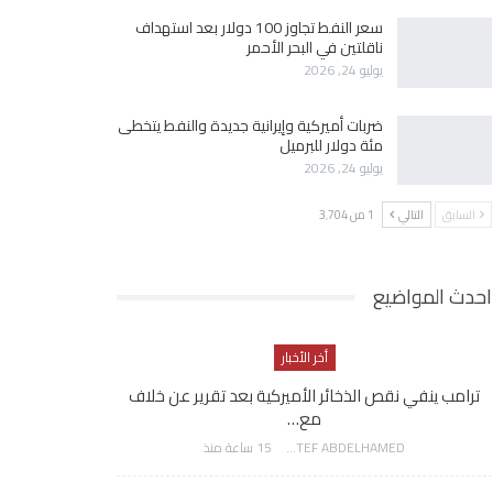
سعر النفط تجاوز 100 دولار بعد استهداف
ناقلتين في البحر الأحمر
يوليو 24, 2026
ضربات أميركية وإيرانية جديدة والنفط يتخطى
مئة دولار للبرميل
يوليو 24, 2026
السابق
التالي
1 من 3٬704
احدث المواضيع
أخر الأخبار
ترامب ينفي نقص الذخائر الأميركية بعد تقرير عن خلاف
مع…
AWATEF ABDELHAMED
15 ساعة منذ