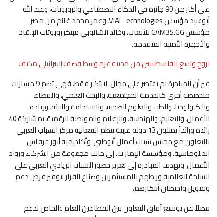
على أكثر من 90 جائزة في الذكاء الاصطناعي والروبوتات، وعبد الله
أبوعبيد مؤسس VIAI Technologies، وعمر محمد غانم من مصر
مؤسس GAM3S.GG للألعاب، وخالد الشالوبي مبتكر روبوتات الإنقاذ
والأجهزة الأمنية المتقدمة.
نزوح واسع للفلسطينيين من مدينة غزة وسط قصف إسرائيلي مكثف
غير أن المبادرة لم تقتصر على مجال الابتكار فقط، فهي تضم 9 مسارات
متخصصة أخرى كالخدمة المجتمعية، والبحث العلمي، والفضاء
والتكنولوجيا، والطب والعلوم الصحية، والاستدامة والبيئة، وريادة
الأعمال، والتعليم، والهندسة، والإعلام والمواطنة الرقمية، بمشاركة 40
رائدة ورائداً يمثلون 13 دولة عربية.تنظم الفعالية مركز الشباب العربي
بالتعاون مع مجلس شباب أعمال أبوظبي، وأكاديمية أنور قرقاش
الدبلوماسية، ومؤسسة الإمارات، إلى جانب مجموعة من الشركاء ورواد
الأعمال. وتهدف المبادرة إلى تعزيز حضور الشباب الريادي العربي على
الساحة العالمية وربطهم بالمستثمرين وصناع القرار لتوفير فرص دعم
وتمويل واحتضان أفكارهم،
فضلاً عن توسيع آفاق التعاون بين القطاعين العام والخاص لدعم