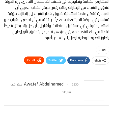
المشاريع الشبابية وتطويرها.في كلمته، أكد سلطان النيادي، وزير الدولة
لشؤون الشباب في الإمارات ونائب رئيس مركز الشباب العربي، أن
المبادرة تشكل منصة استثنائية لتحويل أفكار الشباب إلى إنجازات مؤثرة
تساهم في نهضة المجتمعات، معبراً عن ثقته في أن تمكين الشباب هو
استثمار حقيقي في مستقبل المنطقة. وأشار إلى أن كل رائد يمثل شريكاً
فاعلاً في بناء اقتصاد معرفي مزدهر، قادر على تحقيق تأثير إيجابي
يتجاوز الحدود الوطنية ليصل إلى العالم بأسره.
8
ReddIt
Twitter
Facebook
شارك
WhatsApp
Pinterest
البريد الإلكتروني
Awatef Abdelhamed
12530 المشاركات
0 تعليقات