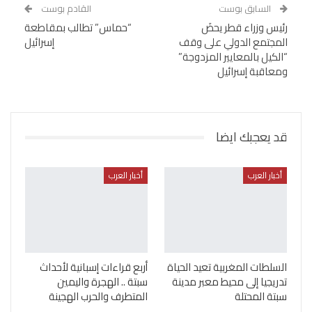
السابق بوست
القادم بوست
رئيس وزراء قطر يحضَ
“حماس” تطالب بمقاطعة
المجتمع الدولي على وقف
إسرائيل
“الكيل بالمعايير المزدوجة”
ومعاقبة إسرائيل
قد يعجبك ايضا
أخبار العرب
أخبار العرب
السلطات المغربية تعيد الحياة
أربع قراءات إسبانية لأحداث
تدريجيا إلى محيط معبر مدينة
سبتة .. الهجرة واليمين
سبتة المحتلة
المتطرف والحرب الهجينة