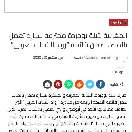
أخبار العرب
المغربية بثينة بوجردة مخترعة سيارة تعمل
بالماء.. ضمن قائمة “رواد الشباب العربي”
في
سبتمبر 15, 2025
بواسطة
Awatef Abdelhamed
8
شارك
اختيرت بثينة بوجردة، الشابة المغربية والمبتكرة لسيارة تعمل بالماء،
ضمن قائمة النسخة الرابعة من مبادرة “رواد الشباب العربي” التي
انطلقت فعالياتها الأحد في أبوظبي، والتي تحتفي بالشباب العرب الذين
حققوا إنجازات تبرز صورة مشرفة للشباب في عدة مجالات.تميزت بثينة
بحضورها في مسار “الصناعات والابتكار” إلى جانب نخبة من رواد الابتكار
من عدة دول عربية، من بينهم علي حميد اللوغاني من الإمارات الحاصل