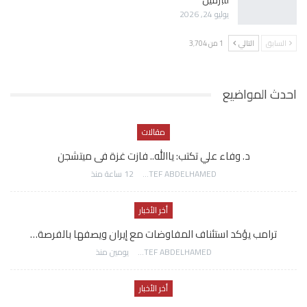
يوليو 24, 2026
السابق
التالي
1 من 3٬704
احدث المواضيع
مقالات
د. وفاء علي تكتب: ياالله.. فازت غزة فى ميتشجن
AWATEF ABDELHAMED
12 ساعة منذ
أخر الأخبار
ترامب يؤكد استئناف المفاوضات مع إيران ويصفها بالفرصة…
AWATEF ABDELHAMED
يومين منذ
أخر الأخبار