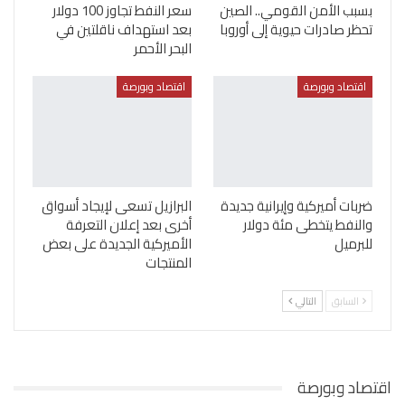
بسبب الأمن القومي.. الصين
سعر النفط تجاوز 100 دولار
تحظر صادرات حيوية إلى أوروبا
بعد استهداف ناقلتين في
البحر الأحمر
اقتصاد وبورصة
اقتصاد وبورصة
ضربات أميركية وإيرانية جديدة
البرازيل تسعى لإيجاد أسواق
والنفط يتخطى مئة دولار
أخرى بعد إعلان التعرفة
للبرميل
الأميركية الجديدة على بعض
المنتجات
السابق
التالي
اقتصاد وبورصة