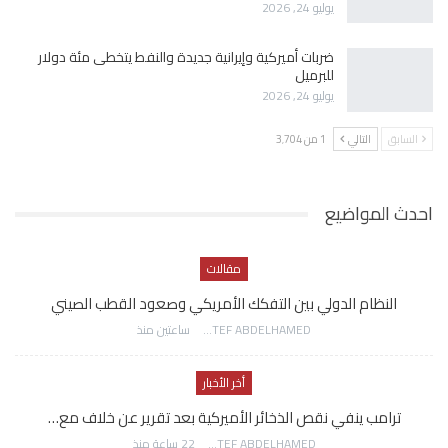
يوليو 24, 2026
ضربات أميركية وإيرانية جديدة والنفط يتخطى مئة دولار
للبرميل
يوليو 24, 2026
السابق
التالي
1 من 3٬704
احدث المواضيع
مقالات
النظام الدولي بين التفكك الأمريكي وصعود القطب الصيني
AWATEF ABDELHAMED
ساعتين منذ
أخر الأخبار
ترامب ينفي نقص الذخائر الأميركية بعد تقرير عن خلاف مع…
AWATEF ABDELHAMED
22 ساعة منذ