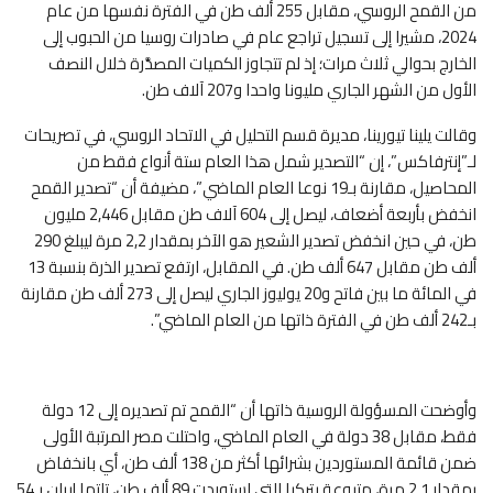
من القمح الروسي، مقابل 255 ألف طن في الفترة نفسها من عام
2024، مشيرا إلى تسجيل تراجع عام في صادرات روسيا من الحبوب إلى
الخارج بحوالي ثلاث مرات؛ إذ لم تتجاوز الكميات المصدَّرة خلال النصف
الأول من الشهر الجاري مليونا واحدا و207 آلاف طن.
وقالت يلينا تيورينا، مديرة قسم التحليل في الاتحاد الروسي، في تصريحات
لـ”إنترفاكس”، إن “التصدير شمل هذا العام ستة أنواع فقط من
المحاصيل، مقارنة بـ19 نوعا العام الماضي”، مضيفة أن “تصدير القمح
انخفض بأربعة أضعاف، ليصل إلى 604 آلاف طن مقابل 2,446 مليون
طن، في حين انخفض تصدير الشعير هو الآخر بمقدار 2,2 مرة ليبلغ 290
ألف طن مقابل 647 ألف طن. في المقابل، ارتفع تصدير الذرة بنسبة 13
في المائة ما بين فاتح و20 يوليوز الجاري ليصل إلى 273 ألف طن مقارنة
بـ242 ألف طن في الفترة ذاتها من العام الماضي”.
وأوضحت المسؤولة الروسية ذاتها أن “القمح تم تصديره إلى 12 دولة
فقط، مقابل 38 دولة في العام الماضي، واحتلت مصر المرتبة الأولى
ضمن قائمة المستوردين بشرائها أكثر من 138 ألف طن، أي بانخفاض
بمقدار 2,1 مرة، متبوعة بتركيا التي استوردت 89 ألف طن، تلتها إيران بـ54