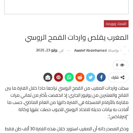
اقتصاد وبورصة
المغرب يقلص واردات القمح الروسي
في
يوليو 23, 2025
بواسطة
Awatef Abdelhamed
0
شارك
سجلت واردات المغرب من القمح الروسي تراجعا حادا خلال الفترة ما بين
الفاتح والعشرين من يوليوز الجاري؛ إذ انخفضت بأكثر من ثماني مرات
مقارنة بالأرقام المسجلة في الفترة ذاتها من العام الماضي، حسب ما
أفادت به بيانات حديثة للاتحاد الروسي للحبوب حصلت عليها وكالة
“إنترفاكس”.
وذكر المصدر ذاته أن المغرب استورد خلال هذه الفترة 30 ألف طن فقط