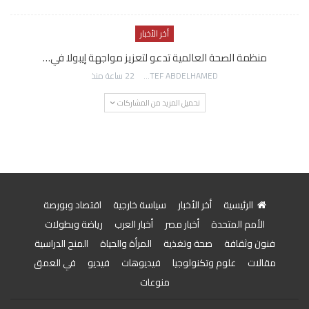
أخر الأخبار
منظمة الصحة العالمية تدعو لتعزيز مواجهة إيبولا في…
AWATEF ABDELHAMED
22 ساعة منذ
تحميل المزيد من المشاركات
الرئيسية
أخر الأخبار
سياسة خارجية
اقتصاد وبورصة
الأمم المتحدة
أخبار مصر
أخبار العرب
رياضة وبطولات
فنون وثقافة
صحة وتغذية
المرأة والحياة
المنح الدراسية
مقالات
علوم وتكنولوجيا
فيديوهات
فيديو
في العمق
منوعات