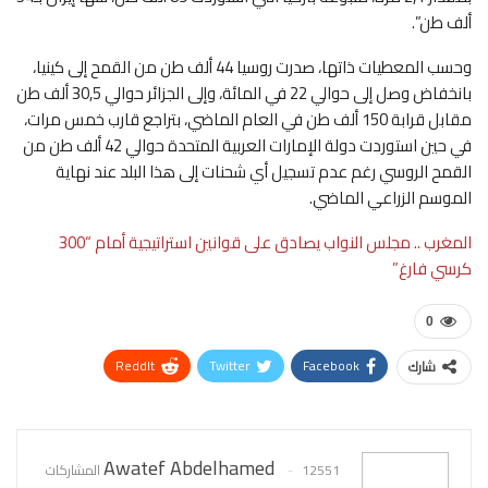
ألف طن”.
وحسب المعطيات ذاتها، صدرت روسيا 44 ألف طن من القمح إلى كينيا،
بانخفاض وصل إلى حوالي 22 في المائة، وإلى الجزائر حوالي 30,5 ألف طن
مقابل قرابة 150 ألف طن في العام الماضي، بتراجع قارب خمس مرات،
في حين استوردت دولة الإمارات العربية المتحدة حوالي 42 ألف طن من
القمح الروسي رغم عدم تسجيل أي شحنات إلى هذا البلد عند نهاية
الموسم الزراعي الماضي.
المغرب .. مجلس النواب يصادق على قوانين استراتيجية أمام “300
كرسي فارغ”
0
ReddIt
Twitter
Facebook
شارك
WhatsApp
Pinterest
البريد الإلكتروني
Awatef Abdelhamed
12551 المشاركات