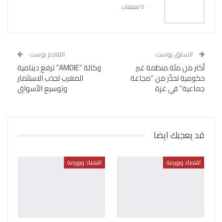
0 تعليقات
السابق بوست
القادم بوست
أكثر من مئة منظمة غير
وكالة “AMDIE” ترفع دينامية
حكومية تحذّر من “مجاعة
المغرب لجذب الاستثمار
جماعية” في غزة
وتوسيع الأسواق
قد يعجبك ايضا
اقتصاد وبورصة
اقتصاد وبورصة