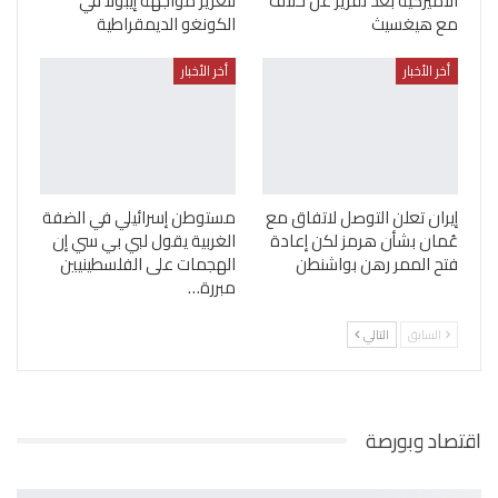
الأميركية بعد تقرير عن خلاف
لتعزيز مواجهة إيبولا في
مع هيغسيث
الكونغو الديمقراطية
أخر الأخبار
أخر الأخبار
إيران تعلن التوصل لاتفاق مع
مستوطن إسرائيلي في الضفة
عُمان بشأن هرمز لكن إعادة
الغربية يقول لبي بي سي إن
فتح الممر رهن بواشنطن
الهجمات على الفلسطينيين
مبررة…
السابق
التالي
اقتصاد وبورصة