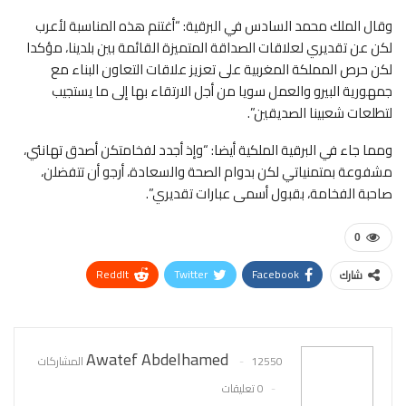
وقال الملك محمد السادس في البرقية: “أغتنم هذه المناسبة لأعرب
لكن عن تقديري لعلاقات الصداقة المتميزة القائمة بين بلدينا، مؤكدا
لكن حرص المملكة المغربية على تعزيز علاقات التعاون البناء مع
جمهورية البيرو والعمل سويا من أجل الارتقاء بها إلى ما يستجيب
لتطلعات شعبينا الصديقين”.
ومما جاء في البرقية الملكية أيضا: “وإذ أجدد لفخامتكن أصدق تهانئي،
مشفوعة بمتمنياتي لكن بدوام الصحة والسعادة، أرجو أن تتفضلن،
صاحبة الفخامة، بقبول أسمى عبارات تقديري”.
0
ReddIt
Twitter
Facebook
شارك
WhatsApp
Pinterest
البريد الإلكتروني
Awatef Abdelhamed
12550 المشاركات
0 تعليقات