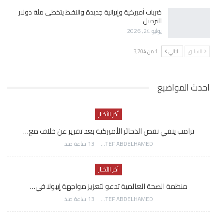
ضربات أميركية وإيرانية جديدة والنفط يتخطى مئة دولار
للبرميل
يوليو 24, 2026
السابق
التالي
1 من 3٬704
احدث المواضيع
أخر الأخبار
ترامب ينفي نقص الذخائر الأميركية بعد تقرير عن خلاف مع…
AWATEF ABDELHAMED
13 ساعة منذ
أخر الأخبار
منظمة الصحة العالمية تدعو لتعزيز مواجهة إيبولا في…
AWATEF ABDELHAMED
13 ساعة منذ