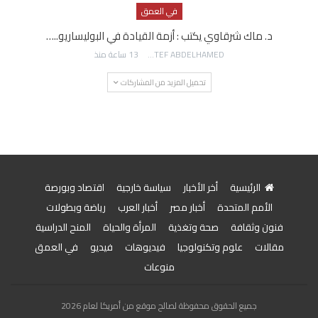
في العمق
د. ماك شرقاوي يكتب : أزمة القيادة في البوليساريو..…
AWATEF ABDELHAMED
13 ساعة منذ
تحميل المزيد من المشاركات
الرئيسية
أخر الأخبار
سياسة خارجية
اقتصاد وبورصة
الأمم المتحدة
أخبار مصر
أخبار العرب
رياضة وبطولات
فنون وثقافة
صحة وتغذية
المرأة والحياة
المنح الدراسية
مقالات
علوم وتكنولوجيا
فيديوهات
فيديو
في العمق
منوعات
جميع الحقوق محفوظة لصالح موقع من أمريكا لعام 2026