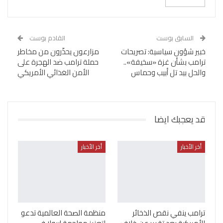
السابق بوست
القادم بوست
خبير شؤون سياسية: تصريحات
مزارعون يحذّرون من مخاطر
ترامب بشأن غزة «سخيفة»..
حملة ترامب ضد الهجرة على
والحل بيد تل أبيب وحماس
الأمن الغذائي الأمريكي
قد يعجبك ايضا
أخر الأخبار
أخر الأخبار
ترامب ينفي نقص الذخائر
منظمة الصحة العالمية تدعو