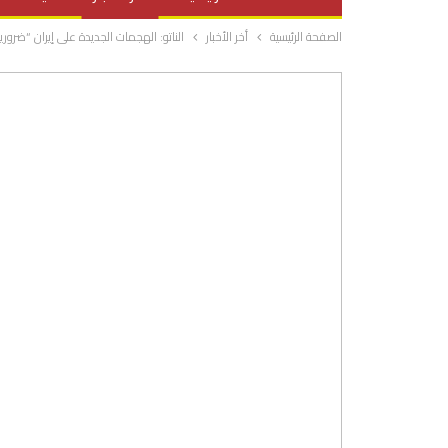
الصفحة الرئيسية
أخر الأخبار
الناتو: الهجمات الجديدة على إيران “ضرورية
صحة وتغذية
المرأة والحياة