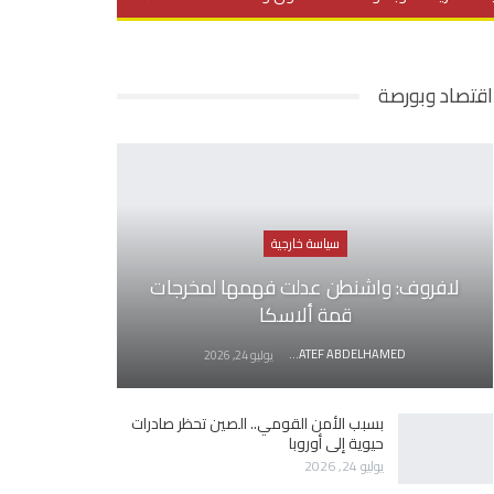
يديو
في العمق
منوعات
اقتصاد وبورصة
سياسة خارجية
لافروف: واشنطن عدلت فهمها لمخرجات
قمة ألاسكا
AWATEF ABDELHAMED
يوليو 24, 2026
بسبب الأمن القومي.. الصين تحظر صادرات
حيوية إلى أوروبا
يوليو 24, 2026