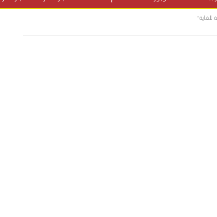
 للغاية”
المنح الدراسية
مقالات
علوم وتكنولوجيا
فيديوهات
ف