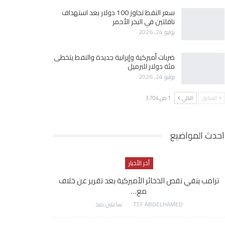
سعر النفط تجاوز 100 دولار بعد استهداف
ناقلتين في البحر الأحمر
يوليو 24, 2026
ضربات أميركية وإيرانية جديدة والنفط يتخطى
مئة دولار للبرميل
يوليو 24, 2026
السابق
التالي
1 من 3٬704
احدث المواضيع
أخر الأخبار
ترامب ينفي نقص الذخائر الأميركية بعد تقرير عن خلاف
مع…
AWATEF ABDELHAMED
ساعتين منذ