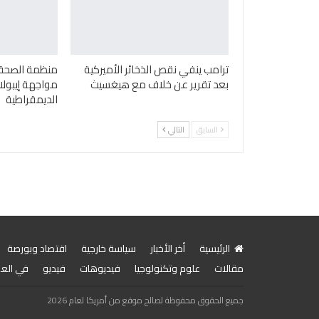
ترامب ينفي نقص الذخائر الأميركية
منظمة الصحة ا
بعد تقرير عن خلاف مع هيغسيث
مواجهة إيبولا
الديمقراطية
السابق
التالي
الرئيسية
أخر الأخبار
سياسة خارجية
اقتصاد وبورصة
مقالات
علوم وتكنولوجيا
فيديوهات
فيديو
في الع
جميع الحقوق محفوظة لصالح موقع من أمريكا لعام 2026