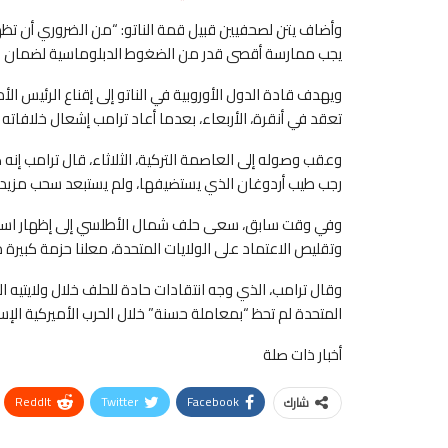
وأضاف ⁠يتن لصحفيين قبيل قمة الناتو: “من ⁠الضروري أن تظ
يجب ممارسة أقصى قدر من الضغوط الدبلوماسية لضمان اس
ويهدف قادة الدول الأوروبية في الناتو إلى إقناع الرئيس ال
تعقد في أنقرة، الأربعاء، بعدما أعاد ترامب ⁠إشعال خلافاته
وعقب وصوله إلى العاصمة التركية، الثلاثاء، قال ترامب إن
رجب طيب أردوغان الذي يستضيفها، ولم يستبعد سحب مزيد من
وفي وقت سابق، سعى حلف شمال الأطلسي إلى إظهار استجابة
وتقليص الاعتماد على الولايات المتحدة، معلنا حزمة كبيرة من صفقات 
وقال ترامب، ‌الذي وجه انتقادات حادة للحلف خلال ولايتيه الر
المتحدة لم تحظ “بمعاملة حسنة” خلال الحرب الأميركية الإسرا
أخبار ذات صلة
ReddIt
Twitter
Facebook
شارك