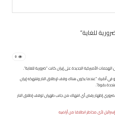
رورية للغاية”
0
الهجمات الأميركية ‌الجديدة على ‌إيران كانت “ضرورية للغاية”.
تو في أنقرة: “عندما يكون ⁠هناك وقف لإطلاق ⁠النار وتنتهكه ⁠إيران
تحدة ‌بقوة”.
الضروري إظهار رفض أي ‌انتهاك من جانب طهران لوقف إطلاق النار
رائيل لأي مخاطر انطلاقا من أراضيه