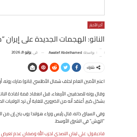
أخر الأخبار
الناتو: الهجمات الجديدة على إيران “ض
في
يوليو 8, 2026
بواسطة
Awatef Abdelhamed
شارك
اعتبر الأمين العام لحلف شمال الأطلسي (ناتو) مارك روته، أن 
وقال روته للصحفيين، ‌الأربعاء، ‌قبل ‌انعقاد ⁠قمة لقادة النا
بشكل كبير، أعتقد أنه من الضروري للغاية أن ترد الولايات الم
وفي السياق ذاته، قال رئيس وزراء هولندا روب يتن إن من 
“الهش” في ‌الشرق ‌الأوسط.
فاديفول: على لبنان التصدي لحزب الله وضمان عدم تعرض إس