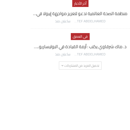
أخر الأخبار
منظمة الصحة العالمية تدعو لتعزيز مواجهة إيبولا في…
AWATEF ABDELHAMED
ساعتين منذ
في العمق
د. ماك شرقاوي يكتب : أزمة القيادة في البوليساريو..…
AWATEF ABDELHAMED
ساعتين منذ
تحميل المزيد من المشاركات