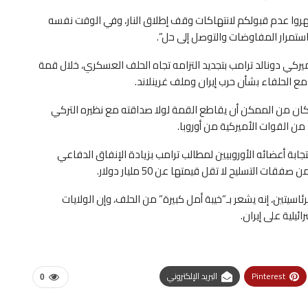
هروا عدم ⁠قبولكم لانتهاكات وقف إطلاق ⁠النار، وفي الوقت نفسه
تمرار المفاوضات والتوصل إلى حل”.
أميركي دونالد ترامب بتجديد التزامه تجاه الحلف العسكري، خلال قمة
 مع الحلفاء بشأن حرب إيران وملف غرينلاند.
ه كان من الممكن أن يقاطع القمة لولا صداقته مع نظيره التركي
 القوات الأميركية من أوروبا.
 أعضائه الأوروبيين ‌لمطالب ترامب بزيادة الإنفاق الدفاعي
التسليح لا تقل قيمتها عن ‌50 مليار دولار.
ئاسيتين، إنه يشعر بـ”خيبة أمل كبيرة” من الحلف، وإن الولايات
ئيلية على إيران.
Pinterest
البريد الإلكتروني
0