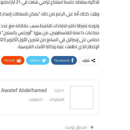
للدائرة ستعقد جلسة استماع لرامي شعث في 21 أيار/مايو.
وبيّنت كذلك أنه على الرغم من ذلك “يمكن للسلطات إصدار قرا
وتوجه شرطة نانتير انتقادات للناشط بسبب علاقاته مع عدد
الإخطار الذي اطلعت عليه وكالة الأنباء الفرنسية.
ReddIt
Twitter
Facebook
شارك
Awatef Abdelhamed
12571
المشاركات
0 تعليقات
السابق بوست