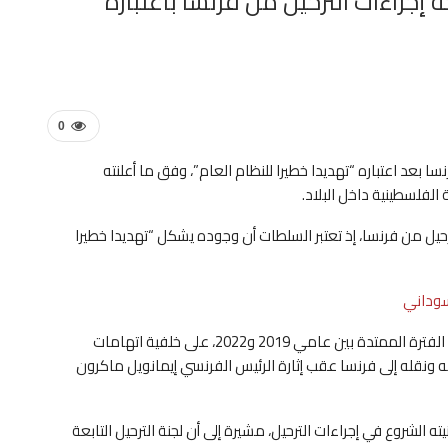
جراءات الترحيل من فرنسا باعتباره
0
بعد اعتباره “تهديدا خطيرا للنظام العام”، وفق ما أعلنته
لفلسطينية داخل البلاد.
ل من فرنسا، إذ تعتبر السلطات أن وجوده يشكل “تهديدا خطيرا
وكان شعث قد أمضى 900 يوم رهن الاحتجاز في مصر خلال الفترة الممتدة بين عامي 2019 و2022، على خلفية اتهامات
نه ونقله إلى فرنسا عقب إثارة الرئيس الفرنسي إيمانويل ماكرون
 الشروع في إجراءات الترحيل، مشيرة إلى أن لجنة الترحيل التابعة