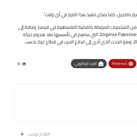
ر بالترحيل، كما يمكن تنفيذ هذا القرار في أي وقت”.
 من الشخصيات المرتبطة بالقضية الفلسطينية في فرنسا، إضافة إلى
جماعات داعمة للفلسطينيين، من بينها “أورجنس بالستين” (Urgence Palestine)، التي ساهم في تأسيسها بعد هجوم حركة
حماس على إسرائيل في السابع من تشرين الأول/أكتوبر 2023، وهو الحدث الذي أدى إلى اندلاع الحرب في قطاع غزة، بحسب
Pinterest
البريد الإلكتروني
0
القادم بوست