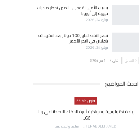
بسبب الأمن القومي.. الصين تحظر صادرات
حيوية إلى أوروبا
يوليو 24, 2026
سعر النفط تجاوز 100 دولار بعد استهداف
ناقلتين في البحر الأحمر
يوليو 24, 2026
السابق
التالي
1 من 3٬704
احدث المواضيع
فنون وثقافة
ريادة تكنولوجية ومواكبة ثورة الذكاء الاصطناعي والـ
G6…
AWATEF ABDELHAMED
ساعة واحدة منذ