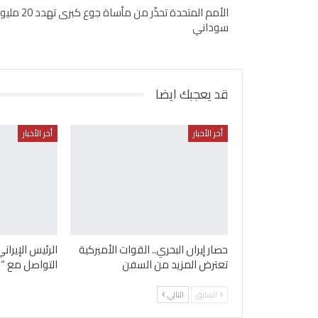
الأمم المتحدة تحذّر من مأساة جوع كبرى 
سوداني
قد يعجبك ايضا
أخر الأخبار
أخر الأخبار
حصار إيران البحري.. القوات الأميركية
الرئيس الإيرا
تعترض المزيد من السفن
التواصل مع “ا
السابق
التالي