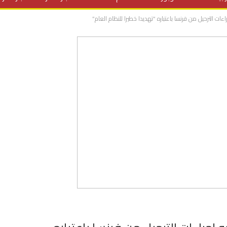
 الترحيل من فرنسا باعتباره “تهديدا خطيرا للنظام العام”
المنح الدراسية
مقالات
علوم وتكنولوجيا
فيديوهات
ف