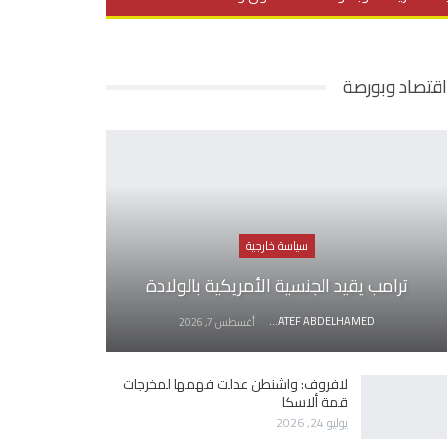
يديو
في العمق
منوعات
اقتصاد وبورصة
سياسة خارجية
ترامب يقيد الجنسية الأمريكية بالولادة
AWATEF ABDELHAMED
أغسطس 7, 2026
لافروف: واشنطن عدلت فهمها لمخرجات
قمة ألاسكا
يوليو 24, 2026