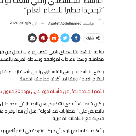
الناشط الفلسطيني رامي شعث يواجه إ
“تهديدا خطيرا للنظام العام”
في
مايو 16, 2026
بواسطة
Awatef Abdelhamed
شارك
يواجه الناشط الفلسطيني رامي شعث إجراءات ترحيل من فرنسا 
محاميته، وسط انتقادات لمواقفه ونشاطه المرتبط بالقضية ا
يخضع الناشط السياسي الفلسطيني رامي شعث لإجراءات ترحي
للنظام العام”، وفقا لما أكدته محاميته الجمعة.
الأمم المتحدة تحذّر من مأساة جوع كبرى تهدد 20 مليون سوداني
بالتحريض على “اضطرابات ضد الدولة”، قبل أن يتم الإفراج ع
قضيته مع السلطات المصرية.
وأوضحت داميا طهراوي أن مركز الشرطة في نانتير أبلغهم بنيته