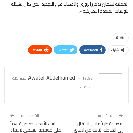
العملية لضمان تدمير الزورق والقضاء على التهديد الذي كان يشكله
للولايات المتحدة الأميركية».
0
ReddIt
Twitter
Facebook
شارك
WhatsApp
Pinterest
البريد الإلكتروني
Awatef Abdelhamed
12592 المشاركات
0 تعليقات
السابق بوست
القادم بوست
مصر وقطر تأملان الانتقال
البيت الأبيض يخصص قِسماً
إلى المرحلة الثانية من اتفاق
على موقعه الرسمي لانتقاد