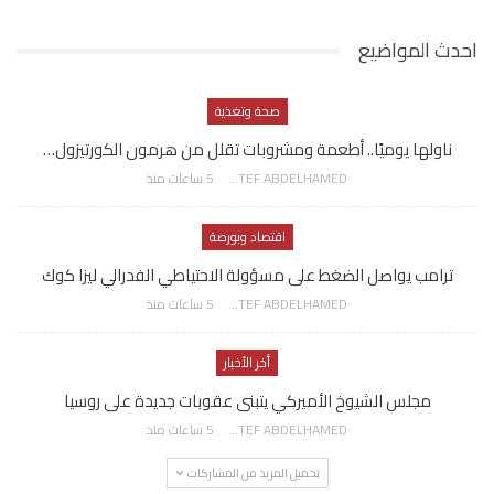
احدث المواضيع
صحة وتغذية
ناولها يوميًا.. أطعمة ومشروبات تقلل من هرمون الكورتيزول…
AWATEF ABDELHAMED
5 ساعات منذ
اقتصاد وبورصة
ترامب يواصل الضغط على مسؤولة الاحتياطي الفدرالي ليزا كوك
AWATEF ABDELHAMED
5 ساعات منذ
أخر الأخبار
مجلس الشيوخ الأميركي يتبنى عقوبات جديدة على روسيا
AWATEF ABDELHAMED
5 ساعات منذ
تحميل المزيد من المشاركات