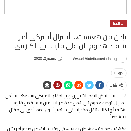
أخر الأخبار
بإذن من هغسيث… أميرال أميركي أمر
بتنفيذ هجوم ثانٍ على قارب في الكاريبي
في
ديسمبر 2, 2025
بواسطة
Awatef Abdelhamed
0
شارك
قال البيت الأبيض اليوم الاثنين إن وزير الدفاع الأمريكي بيت هغسيث أذن
لأميرال بتوجيه هجوم ثان شمل عدة ضربات لمتن سفينة من فنزويلا
يشتبه بأنها كانت تنقل مخدرات في سبتمبر (أيلول)، مما أدى إلى مقتل
11 شخصاً.
وكشفت صحيفة «واشنطن بوست» في وقت سابق عن صدور أمر بشن