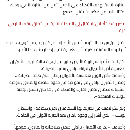
الغارة الثانية بهدف القضاء على ناجيين اثنين من الغارة الأولى، وذلك
امتثالا لأمر من هغسيث بقتل الجميع.
مصر وقطر تأملان الانتقال إلى المرحلة الثانية من اتفاق وقف النار في
غزة
وقال الرئيس دونالد ترمب أمس الأحد إنه لم يكن يرغب في توجيه هجوم
آخر لهذه السفينة مضيفا أن هغسيث نفى إصدار مثل هذا الأمر.
لكن المتحدثة باسم البيت الأبيض كارولاين ليفيت قالت اليوم الاثنين إن
هغسيث أذن للأميرال فرانك برادلي بتنفيذ الضربات.
وأضافت «أذن الوزير هغسيث للأميرال برادلي بشن هذه الضربات…
وعمل الأميرال برادلي على نحو جيد في حدود سلطته والقانون بتوجيه
الاشتباك لضمان تدمير القارب والقضاء على ما كان يشكل تهديدا
للولايات المتحدة».
ولم تنكر ليفيت في تصريحاتها للصحافيين تقرير صحيفة «واشنطن
بوست»، الذي أشار إلى وجود ناجين بعد الضربة الأولى في الحادث.
وأضافت: «تصرف الأميرال برادلي ضمن صلاحياته والقانون، موجهاً