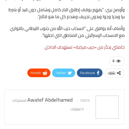
وأوضح بري: “يفهم بوقف إطلاق ⁠النار ‌كامل وشامل دون ⁠قيد أو شرط
برا وبحرا وجوا ⁠وبدون تجريف وهدم كل ​ما هو ⁠قائم”.
وأضاف أنه ​يوافق على “انسحاب حزب الله من جنوب ​الليطاني بالتوازي
مع الانسحاب الإسرائيلي من المناطق التي احتلها”.
خامنئي يحذّر من «حرب مركبة» تستهدف الداخل
0
ReddIt
Twitter
Facebook
شارك
WhatsApp
Pinterest
البريد الإلكتروني
Awatef Abdelhamed
12615 المشاركات
0 تعليقات