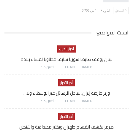
السابق
التالي
1 من 3٬705
احدث المواضيع
أخبار العرب
لبنان يوقف ضابطا سوريا سابقا مطلوبا لقضاء بلاده
AWATEF ABDELHAMED
ساعتين منذ
أخر الأخبار
وزير خارجية إيران: نتبادل الرسائل عبر الوسطاء ولا…
AWATEF ABDELHAMED
ساعتين منذ
أخر الأخبار
هرمز يكشف انقسام طهران ويختبر مصداقية واشنطن