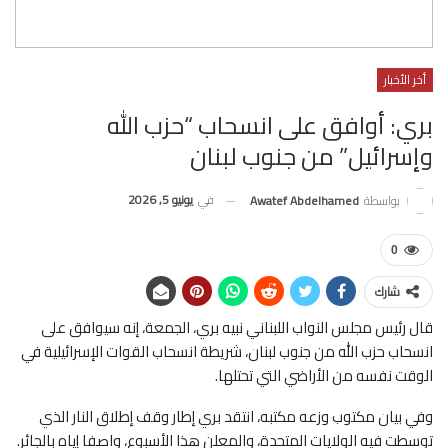
أخر الأخبار
بري: أوافق على انسحاب “حزب الله
وإسرائيل” من جنوب لبنان
في
يونيو 5, 2026
بواسطة
Awatef Abdelhamed
0
شارك
قال رئيس مجلس ​النواب اللبناني نبيه ⁠بري، الجمعة، إنه سيوافق على
انسحاب حزب الله ​من جنوب لبنان، شريطة ‌انسحاب القوات الإسرائيلية في
الوقت نفسه من ‌الأراضي ‌التي تحتلها.
وفي بيان مكتوب وزعه مكتبه، انتقد بري إطار وقف إطلاق ‌النار الذي
توسطت ‌فيه ⁠الولايات المتحدة، والمعلن هذا الأسبوع، واصفا إياه بالجائر.