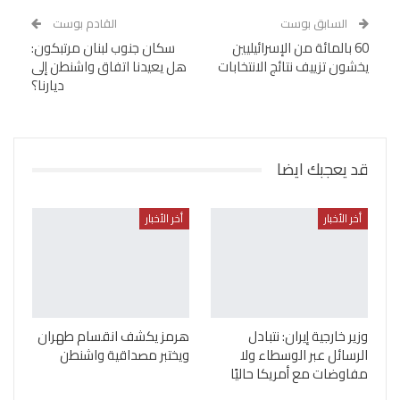
السابق بوست
القادم بوست
60 بالمائة من الإسرائيليين
سكان جنوب لبنان مرتبكون:
يخشون تزييف نتائج الانتخابات
هل يعيدنا اتفاق واشنطن إلى
ديارنا؟
قد يعجبك ايضا
أخر الأخبار
أخر الأخبار
وزير خارجية إيران: نتبادل
هرمز يكشف انقسام طهران
الرسائل عبر الوسطاء ولا
ويختبر مصداقية واشنطن
مفاوضات مع أمريكا حاليًا