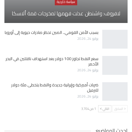
سياسة خارجية
لافروف: واشنطن عدلت فهمها لمخرجات قمة ألاسكا
بسبب الأمن القومي.. الصين تحظر صادرات حيوية إلى أوروبا
يوليو 24, 2026
سعر النفط تجاوز 100 دولار بعد استهداف ناقلتين في البحر
الأحمر
يوليو 24, 2026
ضربات أميركية وإيرانية جديدة والنفط يتخطى مئة دولار
للبرميل
يوليو 24, 2026
السابق
التالي
1 من 3٬704
احدث المواضيع