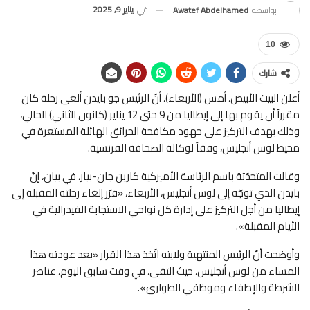
في
يناير 9, 2025
بواسطة
Awatef Abdelhamed
10
شارك
أعلن البيت الأبيض، أمس (الأربعاء)، أنّ الرئيس جو بايدن ألغى رحلة كان
مقرراً أن يقوم بها إلى إيطاليا من 9 حتى 12 يناير (كانون الثاني) الحالي،
وذلك بهدف التركيز على جهود مكافحة الحرائق الهائلة المستعرة في
محيط لوس أنجليس، وفقاً لوكالة الصحافة الفرنسية.
وقالت المتحدّثة باسم الرئاسة الأميركية كارين جان-بيار، في بيان، إنّ
بايدن الذي توجّه إلى لوس أنجليس، الأربعاء، «قرّر إلغاء رحلته المقبلة إلى
إيطاليا من أجل التركيز على إدارة كل نواحي الاستجابة الفيدرالية في
الأيام المقبلة».
وأوضحت أنّ الرئيس المنتهية ولايته اتّخذ هذا القرار «بعد عودته هذا
المساء من لوس أنجليس، حيث التقى، في وقت سابق اليوم، عناصر
الشرطة والإطفاء وموظفي الطوارئ».