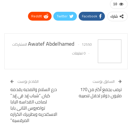
10
ReddIt
Twitter
Facebook
شارك
WhatsApp
Pinterest
البريد الإلكتروني
Awatef Abdelhamed
12550 المشاركات
0 تعليقات
السابق بوست
القادم بوست
ترمب يجمع أكثر من 170
درع السلام والمحبه يقدمه
مليون دولار لحفل تنصيبه
كيان “شباب إيد فى إيد”
لصاحب القداسه البابا
تواضروس الثانى بابا
الاسكندريه وبطريرك الكرازه
المرقسيه”