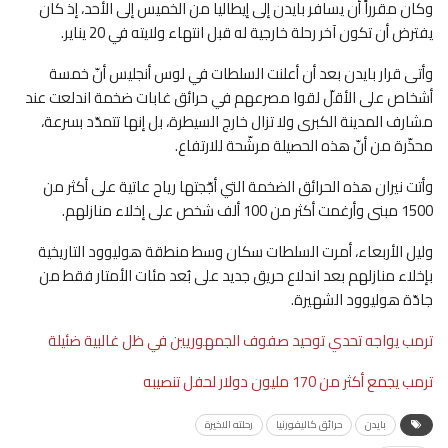
وكان مقرراً أن يسافر بايدن إلى إيطاليا من الخميس إلى الأحد، إذ كان
يفترض أن تكون آخر رحلة خارجية له قبل انتهاء ولايته في 20 يناير.
وأتى قرار بايدن بعد أن أعلنت السلطات في لوس أنجليس أنّ خمسة
أشخاص على الأقلّ لقوا مصرعهم في حرائق غابات ضخمة اندلعت عند
مشارف المدينة الكبرى ولا تزال خارج السيطرة، بل إنها تتمدّد بسرعة،
محذّرة من أنّ هذه الحصيلة مرشّحة للارتفاع.
وأتت نيران هذه الحرائق الضخمة التي أجّجتها رياح عاتية على أكثر من
1500 مبنى وأرغمت أكثر من 100 ألف شخص على إخلاء منازلهم.
وليل الأربعاء، أمرت السلطات سكان وسط منطقة هوليوود التاريخية
بإخلاء منازلهم بعد اندلاع حريق جديد على بُعد مئات الأمتار فقط من
جادّة هوليوود الشهيرة.
ترمب يواجه تحدي توحيد صفوف الجمهوريين في ظل غالبية ضئيلة
ترمب يجمع أكثر من 170 مليون دولار لحفل تنصيبه
بايدن
حرائق كاليفورنيا
رحلته الاخيرة