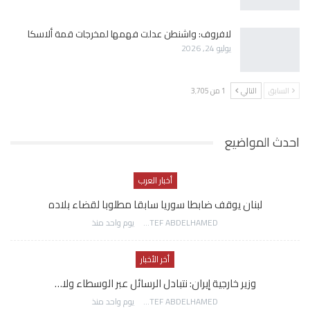
لافروف: واشنطن عدلت فهمها لمخرجات قمة ألاسكا
يوليو 24, 2026
السابق
التالي
1 من 3٬705
احدث المواضيع
أخبار العرب
لبنان يوقف ضابطا سوريا سابقا مطلوبا لقضاء بلاده
AWATEF ABDELHAMED
يوم واحد منذ
أخر الأخبار
وزير خارجية إيران: نتبادل الرسائل عبر الوسطاء ولا…
AWATEF ABDELHAMED
يوم واحد منذ