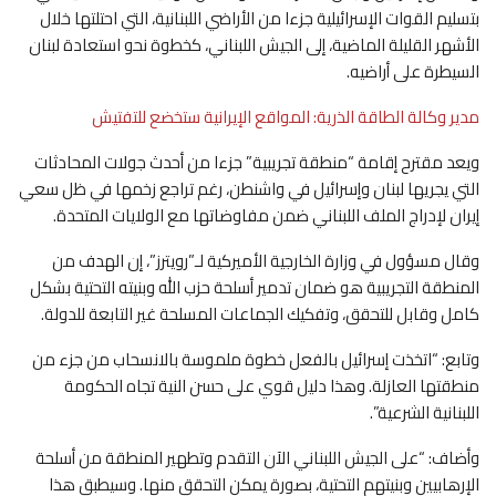
بتسليم القوات الإسرائيلية جزءا من الأراضي اللبنانية، التي احتلتها خلال
الأشهر القليلة الماضية، إلى الجيش ‌اللبناني، كخطوة نحو استعادة لبنان
السيطرة على أراضيه.
مدير وكالة الطاقة الذرية: المواقع الإيرانية ستخضع للتفتيش
ويعد مقترح إقامة “منطقة تجريبية” جزءا من ‌أحدث جولات المحادثات
التي ‌يجريها لبنان وإسرائيل في واشنطن، رغم تراجع زخمها في ظل سعي
إيران لإدراج الملف اللبناني ضمن مفاوضاتها مع الولايات المتحدة.
وقال مسؤول في وزارة الخارجية الأميركية لـ”رويترز”، إن الهدف من
المنطقة التجريبية هو ‌ضمان تدمير أسلحة حزب الله ‌وبنيته التحتية ⁠بشكل
كامل وقابل للتحقق، وتفكيك الجماعات المسلحة غير التابعة للدولة.
وتابع: “اتخذت إسرائيل بالفعل خطوة ملموسة بالانسحاب من جزء من
منطقتها العازلة. وهذا دليل قوي على ⁠حسن النية ‌تجاه الحكومة
اللبنانية الشرعية”.
وأضاف: “على الجيش اللبناني الآن التقدم وتطهير المنطقة ⁠من أسلحة
الإرهابيين وبنيتهم التحتية، بصورة يمكن التحقق منها. وسيطبق ⁠هذا