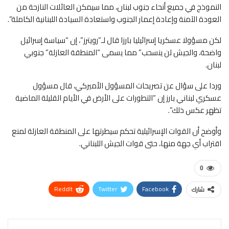
النموذج في جميع أنحاء جنوب لبنان، مما سيمكن العائلات النازحة من
العودة الآمنة وإعادة إعمار الجنوب ⁠واستعادة السيادة اللبنانية الكاملة”.
لكن مسؤولا عسكريا إسرائيليا بارزا قال لـ”رويترز”، إن “سياسة إسرائيل
واضحة، والجيش لن ينسحب” مما يسمى “المنطقة العازلة” جنوبي
لبنان.
وردا على سؤال عن تصريحات المسؤول الأميركي، قال مسؤول
عسكري لبناني بارز إن “التطورات على الأرض في الأيام القليلة الماضية
تظهر عكس ذلك”.
وأوضح أن القوات الإسرائيلية تحكم سيطرتها على ‌المنطقة العازلة لمنع
اقتراب أي جهة منها، حتى قوات الجيش اللبناني.
0
ReddIt
Twitter
Facebook
شارك
WhatsApp
Pinterest
البريد الإلكتروني