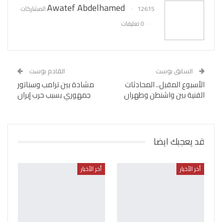
Awatef Abdelhamed
12615 المشاركات
0 تعليقات
السابق بوست
القادم بوست
الأسبوع المقبل.. المحادثات
مشادة بين ترامب وسناتور
الفنية بين واشنطن وطهران
جمهوري بسبب حرب إيران
قد يعجبك ايضا
أخر الأخبار
أخر الأخبار