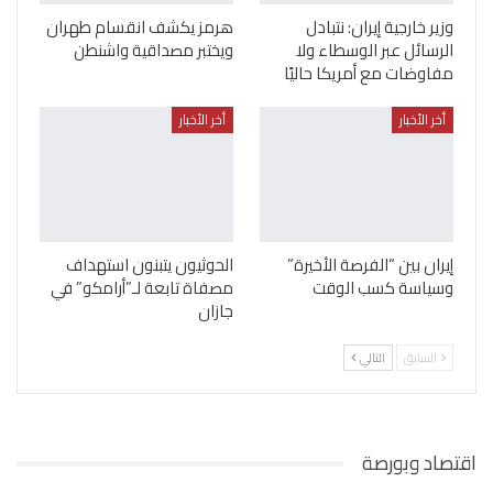
وزير خارجية إيران: نتبادل
هرمز يكشف انقسام طهران
الرسائل عبر الوسطاء ولا
ويختبر مصداقية واشنطن
مفاوضات مع أمريكا حاليًا
أخر الأخبار
أخر الأخبار
إيران بين “الفرصة الأخيرة”
الحوثيون يتبنون استهداف
وسياسة كسب الوقت
مصفاة تابعة لـ”أرامكو” في
جازان
السابق
التالي
اقتصاد وبورصة