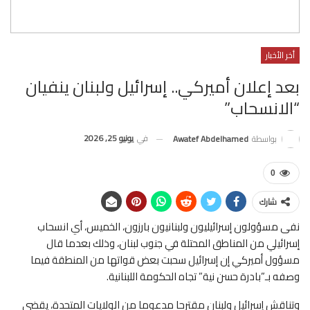
أخر الأخبار
بعد إعلان أميركي.. إسرائيل ولبنان ينفيان
“الانسحاب”
في
يونيو 25, 2026
بواسطة
Awatef Abdelhamed
0
شارك
نفى مسؤولون إسرائيليون ولبنانيون بارزون، الخميس، أي انسحاب
إسرائيلي من المناطق المحتلة في جنوب لبنان، وذلك بعدما قال
مسؤول أميركي ⁠إن إسرائيل سحبت بعض قواتها من المنطقة فيما
وصفه بـ”بادرة حسن نية” تجاه الحكومة اللبنانية.
وتناقش إسرائيل ولبنان مقترحا مدعوما من الولايات المتحدة، يقضي