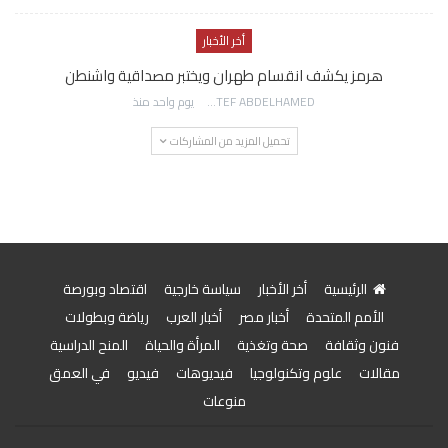
أخر الأخبار
هرمز يكشف انقسام طهران ويختبر مصداقية واشنطن
AWATEF ABDELHAMED
يوم واحد منذ
تحميل المزيد من المشاركات
الرئيسية
أخر الأخبار
سياسة خارجية
اقتصاد وبورصة
الأمم المتحدة
أخبار مصر
أخبار العرب
رياضة وبطولات
فنون وثقافة
صحة وتغذية
المرأة والحياة
المنح الدراسية
مقالات
علوم وتكنولوجيا
فيديوهات
فيديو
في العمق
منوعات