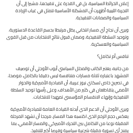
إعلان الخرائط السياسية، بل في القدرة على تنفيذها، مشيرا إلى أن
التجربة الليبية أظهرت أن المشكلة الأساسية تتمثل في غياب الإرادة
السياسية والضمانات التنفيذية.
ويرى أن نجاح أي مسار انتخابي يظل مرتبطا بحسم القاعدة الدستورية،
وتوحيد السلطة التنفيذية، وضمان قبول نتائج الانتخابات من قبل القوى
السياسية والعسكرية.
تنافس أم تكامل؟
من جانبه، يعتبر الكاتب والمحلل السياسي أيوب الأوجلي أن توصيف
المشهد باعتباره ثلاثة مسارات متنافسة ليس دقيقا بالكامل، موضحا،
في تصريح خاص لسكاي نيوز عربية، أن المبادرة الأميركية والحوار
الأممي يتقاطعان في كثير من الأهداف، وعلى رأسها توحيد السلطة
التنفيذية وإنهاء الانقسام المؤسسي تمهيدا للانتخابات.
ويرى الأوجلي أن الدعم الذي أبدته القيادة العامة للمبادرة الأميركية
يعكس حجم الزخم الذي اكتسبه هذا المسار، مرجحا أن تشهد المرحلة
المقبلة نوعا من التكامل بين التحرك الأميركي والمسار الأممي، بما
يمنح أي تسوية مقبلة شرعية سياسية وفرصا أكبر للتنفيذ.