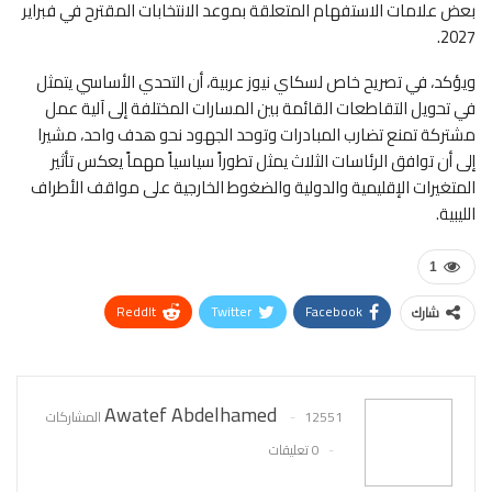
بعض علامات الاستفهام المتعلقة بموعد الانتخابات المقترح في فبراير
2027.
ويؤكد، في تصريح خاص لسكاي نيوز عربية، أن التحدي الأساسي يتمثل
في تحويل التقاطعات القائمة بين المسارات المختلفة إلى آلية عمل
مشتركة تمنع تضارب المبادرات وتوحد الجهود نحو هدف واحد، مشيرا
إلى أن توافق الرئاسات الثلاث يمثل تطوراً سياسياً مهماً يعكس تأثير
المتغيرات الإقليمية والدولية والضغوط الخارجية على مواقف الأطراف
الليبية.
1
ReddIt
Twitter
Facebook
شارك
WhatsApp
Pinterest
البريد الإلكتروني
Awatef Abdelhamed
12551 المشاركات
0 تعليقات