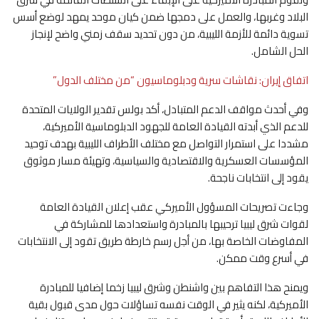
البلاد وغربها، والعمل على دمجها ضمن كيان موحد يمهد لوضع أسس
تسوية دائمة للأزمة الليبية، من دون تحديد سقف زمني واضح لإنجاز
الحل الشامل.
اتفاق إيران: نقاشات سرية ودبلوماسيون “من مختلف الدول”
وفي أحدث مواقف الدعم المتبادل، أكد بولس تقدير الولايات المتحدة
للدعم الذي أبدته القيادة العامة للجهود الدبلوماسية الأميركية،
مشددا على استمرار التواصل مع مختلف الأطراف الليبية بهدف توحيد
المؤسسات العسكرية والاقتصادية والسياسية، وتهيئة مسار موثوق
يقود إلى انتخابات ناجحة.
وجاءت تصريحات المسؤول الأميركي عقب إعلان القيادة العامة
لقوات شرق ليبيا ترحيبها بالمبادرة واستعدادها للمشاركة في
المفاوضات الخاصة بها، من أجل رسم خارطة طريق تقود إلى الانتخابات
في أسرع وقت ممكن.
ويمنح هذا التفاهم بين واشنطن وشرق ليبيا زخما إضافيا للمبادرة
الأميركية، لكنه يثير في الوقت نفسه تساؤلات حول مدى قبول بقية