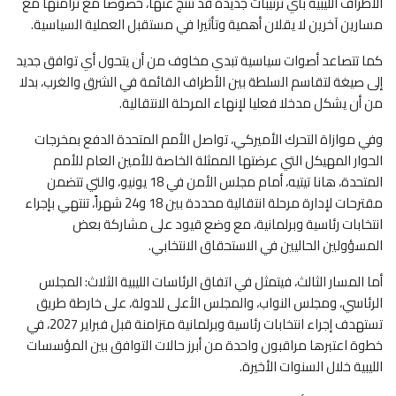
الأطراف الليبية بأي ترتيبات جديدة قد تنتج عنها، خصوصا مع تزامنها مع
مسارين آخرين لا يقلان أهمية وتأثيرا في مستقبل العملية السياسية.
كما تتصاعد أصوات سياسية تبدي مخاوف من أن يتحول أي توافق جديد
إلى صيغة لتقاسم السلطة بين الأطراف القائمة في الشرق والغرب، بدلا
من أن يشكل مدخلا فعليا لإنهاء المرحلة الانتقالية.
وفي موازاة التحرك الأميركي، تواصل الأمم المتحدة الدفع بمخرجات
الحوار المهيكل التي عرضتها الممثلة الخاصة للأمين العام للأمم
المتحدة، هانا تيتيه، أمام مجلس الأمن في 18 يونيو، والتي تتضمن
مقترحات لإدارة مرحلة انتقالية محددة بين 18 و24 شهراً، تنتهي بإجراء
انتخابات رئاسية وبرلمانية، مع وضع قيود على مشاركة بعض
المسؤولين الحاليين في الاستحقاق الانتخابي.
أما المسار الثالث، فيتمثل في اتفاق الرئاسات الليبية الثلاث: المجلس
الرئاسي، ومجلس النواب، والمجلس الأعلى للدولة، على خارطة طريق
تستهدف إجراء انتخابات رئاسية وبرلمانية متزامنة قبل فبراير 2027، في
خطوة اعتبرها مراقبون واحدة من أبرز حالات التوافق بين المؤسسات
الليبية خلال السنوات الأخيرة.