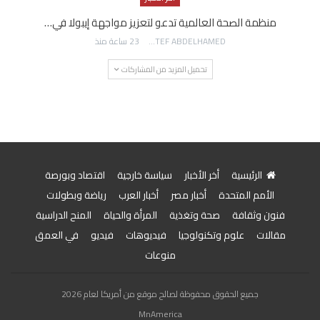
منظمة الصحة العالمية تدعو لتعزيز مواجهة إيبولا في…
AWATEF ABDELHAMED
23 ساعة منذ
تحميل المزيد من المشاركات
الرئيسية
أخر الأخبار
سياسة خارجية
اقتصاد وبورصة
الأمم المتحدة
أخبار مصر
أخبار العرب
رياضة وبطولات
فنون وثقافة
صحة وتغذية
المرأة والحياة
المنح الدراسية
مقالات
علوم وتكنولوجيا
فيديوهات
فيديو
في العمق
منوعات
جميع الحقوق محفوظة لصالح موقع من أمريكا لعام 2026
MnAmerica