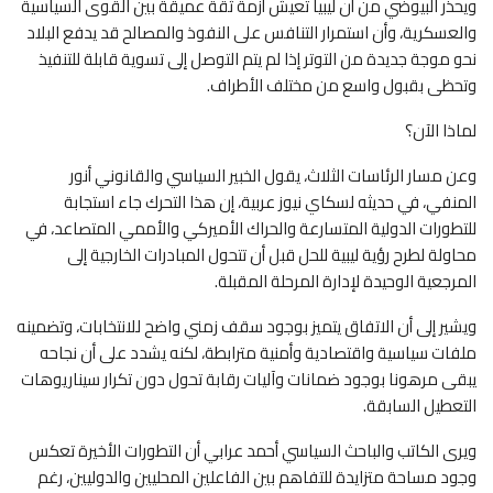
ويحذر البيوضي من أن ليبيا تعيش أزمة ثقة عميقة بين القوى السياسية
والعسكرية، وأن استمرار التنافس على النفوذ والمصالح قد يدفع البلاد
نحو موجة جديدة من التوتر إذا لم يتم التوصل إلى تسوية قابلة للتنفيذ
وتحظى بقبول واسع من مختلف الأطراف.
لماذا الآن؟
وعن مسار الرئاسات الثلاث، يقول الخبير السياسي والقانوني أنور
المنفي، في حديثه لسكاي نيوز عربية، إن هذا التحرك جاء استجابة
للتطورات الدولية المتسارعة والحراك الأميركي والأممي المتصاعد، في
محاولة لطرح رؤية ليبية للحل قبل أن تتحول المبادرات الخارجية إلى
المرجعية الوحيدة لإدارة المرحلة المقبلة.
ويشير إلى أن الاتفاق يتميز بوجود سقف زمني واضح للانتخابات، وتضمينه
ملفات سياسية واقتصادية وأمنية مترابطة، لكنه يشدد على أن نجاحه
يبقى مرهونا بوجود ضمانات وآليات رقابة تحول دون تكرار سيناريوهات
التعطيل السابقة.
ويرى الكاتب والباحث السياسي أحمد عرابي أن التطورات الأخيرة تعكس
وجود مساحة متزايدة للتفاهم بين الفاعلين المحليين والدوليين، رغم