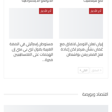
مع هيغسيث
الكونغو الديمقراطية
أخر الأخبار
أخر الأخبار
إيران تعلن التوصل لاتفاق مع
مستوطن إسرائيلي في الضفة
عُمان بشأن هرمز لكن إعادة
الغربية يقول لبي بي سي إن
فتح الممر رهن بواشنطن
الهجمات على الفلسطينيين
مبررة…
السابق
التالي
اقتصاد وبورصة