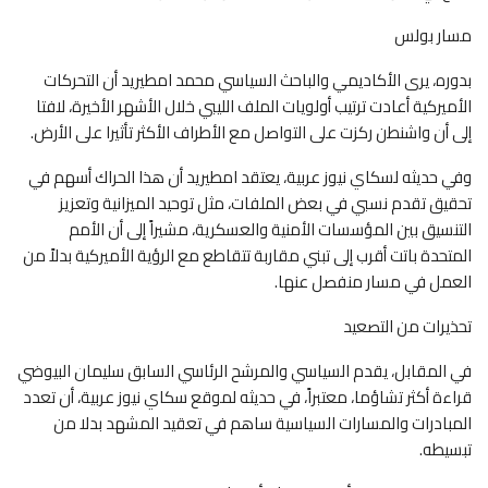
مسار بولس
بدوره، يرى الأكاديمي والباحث السياسي محمد امطيريد أن التحركات
الأميركية أعادت ترتيب أولويات الملف الليبي خلال الأشهر الأخيرة، لافتا
إلى أن واشنطن ركزت على التواصل مع الأطراف الأكثر تأثيرا على الأرض.
وفي حديثه لسكاي نيوز عربية، يعتقد امطيريد أن هذا الحراك أسهم في
تحقيق تقدم نسبي في بعض الملفات، مثل توحيد الميزانية وتعزيز
التنسيق بين المؤسسات الأمنية والعسكرية، مشيراً إلى أن الأمم
المتحدة باتت أقرب إلى تبني مقاربة تتقاطع مع الرؤية الأميركية بدلاً من
العمل في مسار منفصل عنها.
تحذيرات من التصعيد
في المقابل، يقدم السياسي والمرشح الرئاسي السابق سليمان البيوضي
قراءة أكثر تشاؤما، معتبراً، في حديثه لموقع سكاي نيوز عربية، أن تعدد
المبادرات والمسارات السياسية ساهم في تعقيد المشهد بدلا من
تبسيطه.