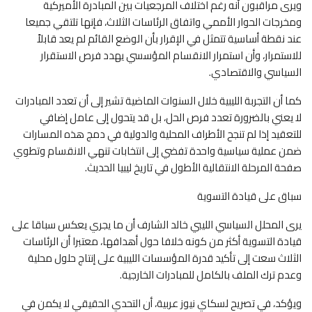
ويرى مراقبون أنه رغم اختلاف المرجعيات بين المبادرة الأميركية
ومخرجات الحوار الأممي واتفاق الرئاسات الثلاث، فإنها تلتقي جميعا
عند نقطة أساسية تتمثل في الإقرار بأن الوضع القائم لم يعد قابلاً
للاستمرار، وأن استمرار الانقسام المؤسسي يهدد فرص الاستقرار
السياسي والاقتصادي.
كما أن التجربة الليبية خلال السنوات الماضية تشير إلى أن تعدد المبادرات
لا يعني بالضرورة تعدد فرص الحل، بل قد يتحول إلى عامل إضافي
للتعقيد إذا لم تنجح الأطراف المحلية والدولية في دمج هذه المسارات
ضمن عملية سياسية واحدة تفضي إلى انتخابات تنهي الانقسام وتطوي
صفحة المرحلة الانتقالية الأطول في تاريخ ليبيا الحديث.
سباق على قيادة التسوية
يرى المحلل السياسي الليبي خالد الشارف أن ما يجري يعكس سباقا على
قيادة التسوية أكثر من كونه خلافا حول أهدافها، معتبرا أن الرئاسات
الثلاث سعت إلى تأكيد قدرة المؤسسات الليبية على إنتاج حلول محلية
وعدم ترك الملف بالكامل للمبادرات الخارجية.
ويؤكد، في تصريح لسكاي نيوز عربية، أن التحدي الحقيقي لا يكمن في