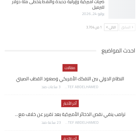
ضربات أميركية وإيرانية جديدة والنفط يتخطى مئة دولار
للبرميل
يوليو 24, 2026
السابق
التالي
1 من 3٬704
احدث المواضيع
مقالات
النظام الدولي بين التفكك الأمريكي وصعود القطب الصيني
AWATEF ABDELHAMED
3 ساعات منذ
أخر الأخبار
ترامب ينفي نقص الذخائر الأميركية بعد تقرير عن خلاف مع…
AWATEF ABDELHAMED
23 ساعة منذ
أخر الأخبار