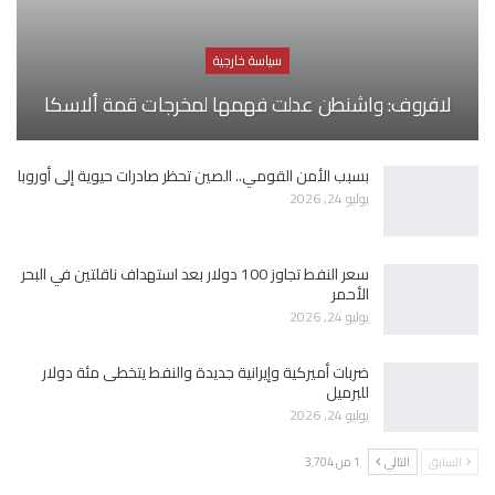
سياسة خارجية
لافروف: واشنطن عدلت فهمها لمخرجات قمة ألاسكا
بسبب الأمن القومي.. الصين تحظر صادرات حيوية إلى أوروبا
يوليو 24, 2026
سعر النفط تجاوز 100 دولار بعد استهداف ناقلتين في البحر
الأحمر
يوليو 24, 2026
ضربات أميركية وإيرانية جديدة والنفط يتخطى مئة دولار
للبرميل
يوليو 24, 2026
السابق
التالي
1 من 3٬704