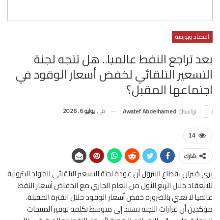
اقتصاد وبورصة
بعد تراجع النفط عالميا.. هل تتجه لجنة
التسعير التلقائي لخفض أسعار الوقود في
اجتماعها المقبل؟
في
يوليو 6, 2026
بواسطة
Awatef Abdelhamed
14
شارك
يرى خبيران بقطاع البترول أن عودة لجنة التسعير التلقائي للمواد البترولية
للانعقاد خلال الربع الأول من العام الجاري مع انخفاض أسعار النفط
عالميا لا تعني بالضرورة خفض أسعار الوقود خلال الفترة المقبلة،
مؤكدين أن قرارات اللجنة تستند إلى متوسط تكلفة توفير المنتجات