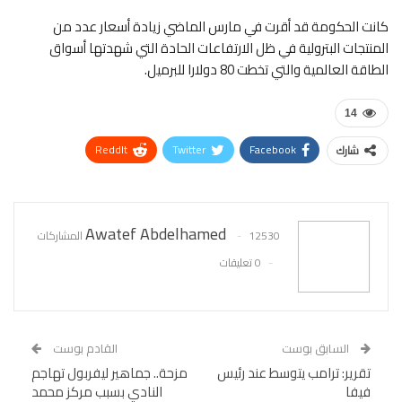
كانت الحكومة قد أقرت في مارس الماضي زيادة أسعار عدد من
المنتجات البترولية في ظل الارتفاعات الحادة التي شهدتها أسواق
الطاقة العالمية والتي تخطت 80 دولارا للبرميل.
14
ReddIt
Twitter
Facebook
شارك
WhatsApp
Pinterest
البريد الإلكتروني
Awatef Abdelhamed
12530 المشاركات
0 تعليقات
السابق بوست
القادم بوست
تقرير: ترامب يتوسط عند رئيس
مزحة.. جماهير ليفربول تهاجم
فيفا
النادي بسبب مركز محمد