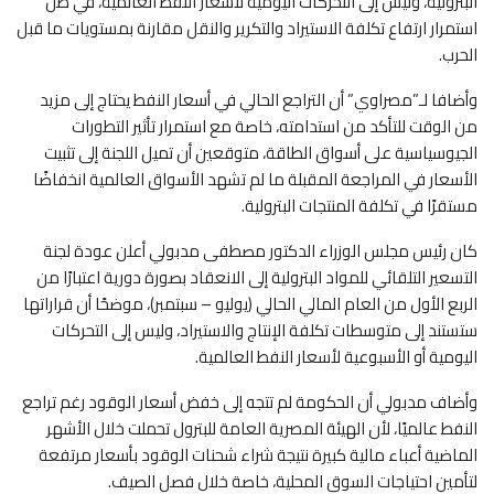
البترولية، وليس إلى التحركات اليومية لأسعار النفط العالمية، في ظل
استمرار ارتفاع تكلفة الاستيراد والتكرير والنقل مقارنة بمستويات ما قبل
الحرب.
وأضافا لـ”مصراوي” أن التراجع الحالي في أسعار النفط يحتاج إلى مزيد
من الوقت للتأكد من استدامته، خاصة مع استمرار تأثير التطورات
الجيوسياسية على أسواق الطاقة، متوقعين أن تميل اللجنة إلى تثبيت
الأسعار في المراجعة المقبلة ما لم تشهد الأسواق العالمية انخفاضًا
مستقرًا في تكلفة المنتجات البترولية.
كان رئيس مجلس الوزراء الدكتور مصطفى مدبولي أعلن عودة لجنة
التسعير التلقائي للمواد البترولية إلى الانعقاد بصورة دورية اعتبارًا من
الربع الأول من العام المالي الحالي (يوليو – سبتمبر)، موضحًا أن قراراتها
ستستند إلى متوسطات تكلفة الإنتاج والاستيراد، وليس إلى التحركات
اليومية أو الأسبوعية لأسعار النفط العالمية.
وأضاف مدبولي أن الحكومة لم تتجه إلى خفض أسعار الوقود رغم تراجع
النفط عالميًا، لأن الهيئة المصرية العامة للبترول تحملت خلال الأشهر
الماضية أعباء مالية كبيرة نتيجة شراء شحنات الوقود بأسعار مرتفعة
لتأمين احتياجات السوق المحلية، خاصة خلال فصل الصيف.