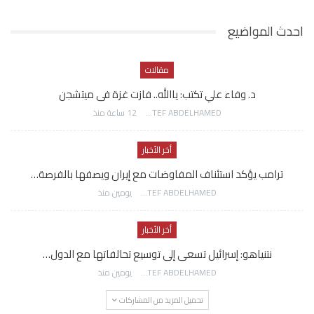
احدث المواضيع
مقالات
د. وفاء علي تكتب: ياالله.. فازت غزة فى ميتشجن
AWATEF ABDELHAMED
12 ساعة منذ
أخر الأخبار
ترامب يؤكد استئناف المفاوضات مع إيران ويصفها بالفرصة…
AWATEF ABDELHAMED
يومين منذ
أخر الأخبار
نتنياهو: إسرائيل تسعى إلى توسيع تحالفاتها مع الدول…
AWATEF ABDELHAMED
يومين منذ
تحميل المزيد من المشاركات