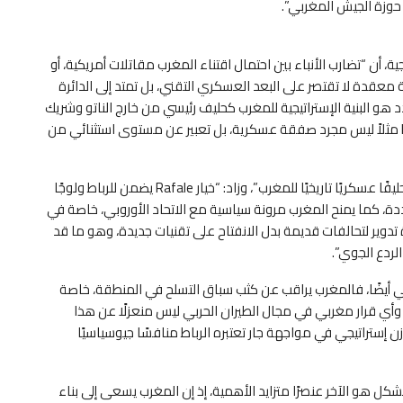
وزة الجيش المغربي”.
ن “تضارب الأنباء بين احتمال اقتناء المغرب مقاتلات أمريكية، أو
 معقدة لا تقتصر على البعد العسكري التقني، بل تمتد إلى الدائرة
د هو البنية الإستراتيجية للمغرب كحليف رئيسي من خارج الناتو وشريك
متقدم للولايات المتحدة في المنطقة؛ فالحصول على F-35 مثلاً ليس مجرد صفقة عسكرية، بل تعبير عن مستوى استثنائي من
وتابع معتضد بأن “فرنسا هي الأخرى تظل شريكًا تقليديًا وحليفًا عسكريًا تاريخيًا للمغرب”، وزاد: “خيار Rafale يضمن للرباط ولوجًا
دة، كما يمنح المغرب مرونة سياسية مع الاتحاد الأوروبي، خاصة في
ة تدوير لتحالفات قديمة بدل الانفتاح على تقنيات جديدة، وهو ما قد
لردع الجوي”.
ي أيضًا، فالمغرب يراقب عن كثب سباق التسلح في المنطقة، خاصة
وأي قرار مغربي في مجال الطيران الحربي ليس منعزلًا عن هذا
إستراتيجي في مواجهة جار تعتبره الرباط منافسًا جيوسياسيًا
ل هو الآخر عنصرًا متزايد الأهمية، إذ إن المغرب يسعى إلى بناء