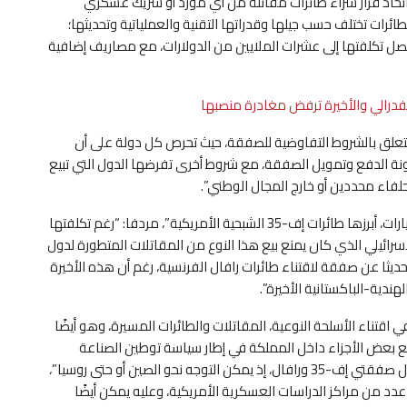
اتخاذ قرار شراء طائرات مقاتلة من أي مورد أو شريك عسكري
طائرات تختلف حسب جيلها وقدراتها التقنية والعملياتية وتحديثها؛
 تصل تكلفتها إلى عشرات الملايين من الدولارات، مع مصاريف إضافية
درالي والأخيرة ترفض مغادرة منصبها
تعلق بالشروط التفاوضية للصفقة، حيث تحرص كل دولة على أن
ونة الدفع وتمويل الصفقة، مع شروط أخرى تفرضها الدول التي تبيع
لفاء محددين أو خارج المجال الوطني”.
وتابع الخبير العسكري ذاته بأن “المغرب لديه العديد من الخيارات، أبرزها طائرات إف-35 الشبحية الأمريكية”، مردفا: “رغم تكلفتها
إسرائيلي الذي كان يمنع بيع هذا النوع من المقاتلات المتطورة لدول
حديثا عن صفقة لاقتناء طائرات رافال الفرنسية، رغم أن هذه الأخيرة
ندية-الباكستانية الأخيرة”.
 اقتناء الأسلحة النوعية، المقاتلات والطائرات المسيرة، وهو أيضًا
بعض الأجزاء داخل المملكة في إطار سياسة توطين الصناعة
الدفاعية؛ وبالتالي فإن جميع الخيارات مطروحة في حال فشل صفقتي إف-35 ورافال، إذ يمكن التوجه نحو الصين أو حتى روسيا”،
 عدد من مراكز الدراسات العسكرية الأمريكية، وعليه يمكن أيضًا