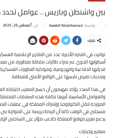
بين واشنطن وباريس .. عوامل تحدد 
في
أغسطس 26, 2025
بواسطة
Awatef Abdelhamed
شارك
تواترت في الفترة الأخيرة عدد من التقارير الإعلامية العس
قدراتها الدفاعية والهجومية، ومواكبة التطورات العسكري
وتحديات تفرض نفسها على الواقع الأمني للمنطقة.
في هذا الصدد يؤكد مهتمون أن حسم المغرب اختياراته ال
والعوامل الأساسية، أبرزها تكلفة هذه الصفقات المحتملة و
الموردة لنقل التكنولوجيا وإشراك المملكة في عمليات التصني
مسجلين في الوقت ذاته أن الرباط حريصة على الموازنة بين ت
يدعم تعزيز موقع المملكة كلاعب مؤثر على الساحتين الإقلي
معايير وخيارات