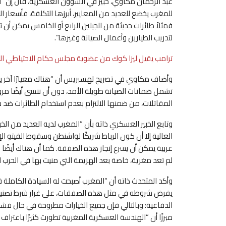
عبد الرحمان مكاوي، خبير في الشؤون العسكرية، قال إن “
للمغرب يخضع للعديد من المعايير، أبرزها التكلفة، فأسعار ال
فمثلاً طائرات حديثة من الجيلين الرابع أو الخامس يمكن أن
لتدريب الطيارين وأعمال الصيانة وغيرها”.
ترامب يقيل ليزا كوك من عضوية مجلس حكام الاحتياطي الف
وأضاف مكاوي في تصريح لهسبريس أن “هناك معيارًا آخر ي
تشمل ضمانات الصيانة طويلة الأمد، دون أن ننسى أيضًا مر
المقاتلات، من ضمنها الالتزام بعدم استخدام الطائرات ضد ح
العالية إلا أن كون الرباط شريكًا لواشنطن وسقوط الفيتو ال
عربية يمكن أن يسرع إنجاز هذه الصفقة. كما أن هناك أيضًا 
لم تعد مغرية، خاصة بعد الهزيمة التي منيت بها في الحرب اله
وأكد المتحدث ذاته أن “المغرب أصبحت له السيادة الكاملة في
يفرض شروطه في مثل هذه الصفقات، على غرار شرط تصنيع 
مبرزًا أن “الهندسة العسكرية المغربية تطورت كثيرًا باعتراف