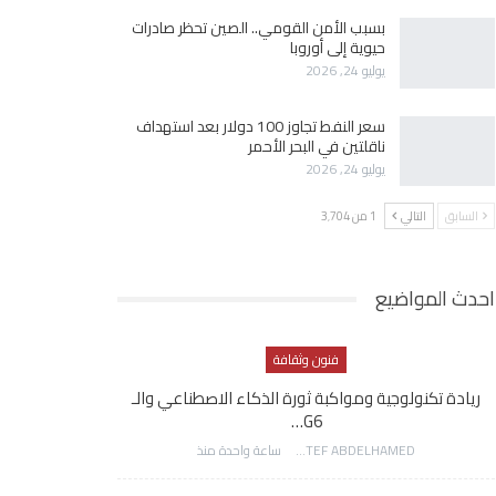
بسبب الأمن القومي.. الصين تحظر صادرات
حيوية إلى أوروبا
يوليو 24, 2026
سعر النفط تجاوز 100 دولار بعد استهداف
ناقلتين في البحر الأحمر
يوليو 24, 2026
السابق
التالي
1 من 3٬704
احدث المواضيع
فنون وثقافة
ريادة تكنولوجية ومواكبة ثورة الذكاء الاصطناعي والـ
G6…
AWATEF ABDELHAMED
ساعة واحدة منذ