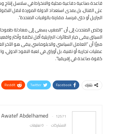
قاعدة صناعية دفاعية محلية والانخراط في سلاسل إنتاج وصيا
على القتال، بل بمدى استعداد الدولة الموردة لنقل التكنولو
البرازيل أو حتى فرنسا، مقارنة بالولايات المتحدة”.
وخلص المتحدث إلى أن “المغرب يسعى إلى معادلة طموحاته 
السياق يبقى خيار الطائرات البرازيلية أقل تكلفة وأكثر واقع
مبرزًا أن “العامل السياسي والدبلوماسي يبقى هو الآخر ال
عمليات تجارية أو تقنية، بل أوراق في لعبة النفوذ الدولي، 
كقوة صاعدة في إفريقيا”.
ReddIt
Twitter
Facebook
شارك
Awatef Abdelhamed
12571
المشاركات
0 تعليقات