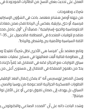
العمل على تحديث بعض النسخ من الطائرات الموجودة في ح
شركاء وطموحات
من جهته أوضح هشام معتضد، باحث في الشؤون الإستراتيجية، أ
فرنسية، أو حتى برازيلية، يعكس أن الرباط تفكر ضمن معادلة
الدبلوماسية والجيو-إستراتيجية”، مضيفًا أن “أول عامل محد
الثقة السياسية والأمنية بين واشنطن والرباط”.
إلى منظومة قتالية أثبتت فعاليتها في مسارح عمليات متعد
سياق التوازنات مع الجزائر؛ لكنه في المقابل قد يُقرأ كإعاد
يحدّ من طموح المملكة في الانتقال إلى مستوى أعلى من ا
وسجل المصرح لهسبريس أنه “لا يمكن إغفال البعد الإقليم
التطورات العسكرية الجزائرية المدعومة من روسيا والصين، 
السياق، بل يهدف إلى ضمان تفوق نوعي أو على الأقل توازن 
مباشرًا”.
وشدد الباحث ذاته على أن “المحدد الصناعي والتكنولوجي يشك