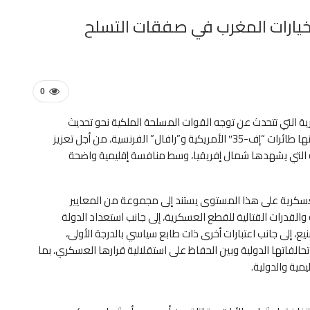
خيارات المغرب في صفقات التسلح
0
كرية التي تتحدث عن توجه القوات المسلحة الملكية نحو تحديث
أسطولها الجوي عبر شراء طائرات مقاتلة متطورة، من ضمنها طائرات “إف-35″ الأمريكية و”رافال” الفرنسية، من أجل تعزيز
ة التي يشهدها شمال إفريقيا، وسط منافسة إقليمية واضحة
عسكرية على هذا المستوى يستند إلى مجموعة من المعايير
القدرات القتالية للقطع العسكرية، إلى جانب استعداد الدولة
ع، إلى جانب اعتبارات أخرى ذات طابع سياسي بالدرجة الأولى،
حالفاتها الدولية وبين الحفاظ على استقلالية قرارها العسكري، بما
مية والدولية.