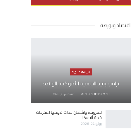
يديو
في العمق
منوعات
اقتصاد وبورصة
سياسة خارجية
ترامب يقيد الجنسية الأمريكية بالولادة
AWATEF ABDELHAMED
أغسطس 7, 2026
لافروف: واشنطن عدلت فهمها لمخرجات
قمة ألاسكا
يوليو 24, 2026