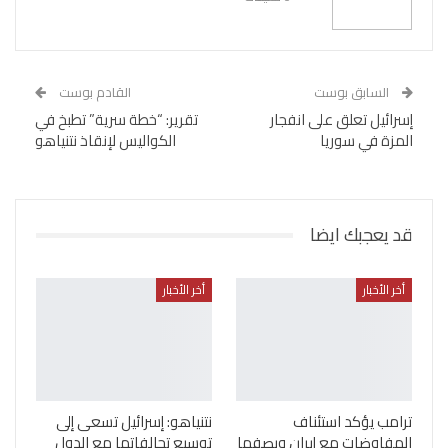
السابق بوست
القادم بوست
إسرائيل تعلق على انفجار
تقرير: “خطة سرية” تطبخ في
المزة في سوريا
الكواليس لإنقاذ نتنياهو
قد يعجبك ايضا
أخر الأخبار
أخر الأخبار
ترامب يؤكد استئناف
نتنياهو: إسرائيل تسعى إلى
المفاوضات مع إيران ويصفها
توسيع تحالفاتها مع الدول