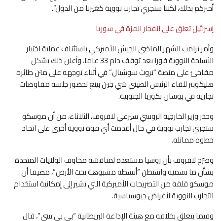
أخبركم بذلك، لكننا سنجري تجارب نووية كغيرنا من الدول”.
إسرائيل تعلق على انفجار المزة في سوريا
وأمر ترامب الشهر الماضي الجيش الأميركي باستئناف عملية اختبار
الأسلحة النووية فورا بعد توقف دام 33 عاما، وأعلن ذلك بشكل
مفاجئ على منصة “تروث سوشيال” في أثناء توجهه على متن طائرة
هليكوبتر للقاء الرئيس الصيني شي جين بينغ لحضور جلسة مفاوضات
تجارية في بوسان بكوريا الجنوبية.
وحذر وزير الخارجية الروسي سيرغي لافروف، الثلاثاء، من أن موسكو
ستجري تجارب نووية في حال أقدمت أي قوة نووية أخرى على اتخاذ
خطوة مماثلة.
وصرّح لافروف بأن روسيا مستعدة لمناقشة مخاوف الولايات المتحدة
بشأن ما تسميه واشنطن “أنشطة مشبوهة تحت الأرض”، مضيفا أن
موسكو قلقة من التصريحات الأميركية التي تشير إلى إمكانية استخدام
التجارب النووية لأغراض جيوسياسية.
وفيما يتعلق بخلافه مع هيئة الإذاعة البريطانية “بي بي سي”، قال