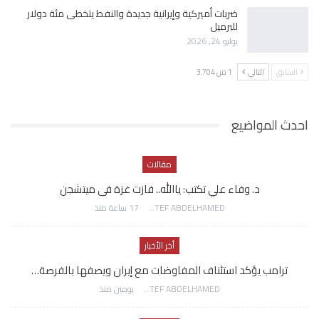
ضربات أميركية وإيرانية جديدة والنفط يتخطى مئة دولار
للبرميل
يوليو 24, 2026
السابق
التالي
1 من 3٬704
احدث المواضيع
مقالات
د. وفاء علي تكتب: ياالله.. فازت غزة فى ميتشجن
AWATEF ABDELHAMED
17 ساعة منذ
أخر الأخبار
ترامب يؤكد استئناف المفاوضات مع إيران ويصفها بالفرصة…
AWATEF ABDELHAMED
يومين منذ