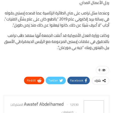
رجل الأعمال المدان.
وعندما سئل ترامب على متن الطائرة الرئاسية عما قصده إبستين بقوله
في رسالة بريد إلكتروني عام 2019 “بالطبع كان على علم بشأن الفتيات”،
أجاب “لا أعرف شيئا عن ذلك. كانوا ليعلنوا عن ذلك منذ زمن طويل”.
وكانت وزارة العدل الأميركية قد أعلنت الجمعة أنها ستنفذ طلب ترامب
بالتحقيق في علاقات إبستين المزعومة مع الرئيس الديمقراطي الأسبق
بيل كلينتون وبنك “جيه بي مورغان”.
0
ReddIt
Twitter
Facebook
شارك
WhatsApp
Pinterest
البريد الإلكتروني
Awatef Abdelhamed
12530 المشاركات
0 تعليقات