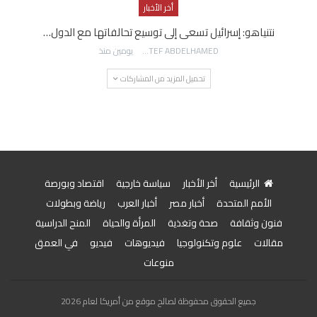
أخر الأخبار
نتنياهو: إسرائيل تسعى إلى توسيع تحالفاتها مع الدول…
AWATEF ABDELHAMED
يومين منذ
تحميل المزيد من المشاركات
الرئيسية
أخر الأخبار
سياسة خارجية
اقتصاد وبورصة
الأمم المتحدة
أخبار مصر
أخبار العرب
رياضة وبطولات
فنون وثقافة
صحة وتغذية
المرأة والحياة
المنح الدراسية
مقالات
علوم وتكنولوجيا
فيديوهات
فيديو
في العمق
منوعات
جميع الحقوق محفوظة لصالح موقع من أمريكا لعام 2026