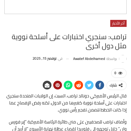
أخر الأخبار
ترامب: سنجري اختبارات على أسلحة نووية
مثل دول أخرى
في
نوفمبر 15, 2025
بواسطة
Awatef Abdelhamed
0
شارك
قال الرئيس الأميركي دونالد ترامب، السبت، إن الولايات المتحدة ستجري
اختبارات على أسلحة نووية كغيرها من الدول، لكنه رفض الإفصاح عما
إذا كانت الخطط تتضمن تفجير رأس نووي.
وأضاف ترامب للصحفيين على متن طائرة الرئاسة الأميركية “إير فورس
وان” خلال توجهه إلى فلوريدا لقضاء عطلة نهاية الأسبوع “لا أريد أن