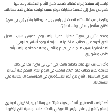
ترامب إنه سيتخذ إجراء قضائيا ضدها خلال الأيام المقبلة، ويطالبها
بتعويض يصل إلى خمسة مليارات دولار بسبب توليف مضلل لأحد خطاباته.
وتابع ترامب قائلا: “لم اتحدث إلى رئيس وزراء بريطانيا بشأن (بي بي سي)
لكنني سأتصل به في وقت لاحق”.
وقدمت “بي بي سي” اعتذارا شخصيا لترامب يوم الخميس بسبب التعديل
الذي أجرته على خطاب له، لكنها قالت إنه لا يوجد أساس قانوني
لمقاضاتها بسبب ما جاء في فيلم وثائقي وصفه محامو ترامب بأنه
كاذب وتشهيري.
وأجبر تسريب اتهامات داخلية بالتحيز في “بي بي سي”، بما في ذلك
طريقة تحرير خطاب عام 2021 لترامب في اليوم الذي اقتحم فيه أنصاره
مبنى الكابيتول، اثنين من أكبر المسؤولين في المؤسسة البريطانية على
الاستقالة.
أكد ترامب للصحفيين أنه “لا يعرف شيئا” عن رسالة بريد إلكتروني لجيفري
إبستين تشير إلى علم الرئيس الأميركي بالاعتداءات الجنسية التي ارتكبها