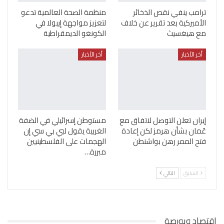
ترامب ينفي نقص الذخائر
منظمة الصحة العالمية تدعو
الأميركية بعد تقرير عن خلاف
لتعزيز مواجهة إيبولا في
مع هيغسيث
الكونغو الديمقراطية
أخر الأخبار
أخر الأخبار
إيران تعلن التوصل لاتفاق مع
مستوطن إسرائيلي في الضفة
عُمان بشأن هرمز لكن إعادة
الغربية يقول لبي بي سي إن
فتح الممر رهن بواشنطن
الهجمات على الفلسطينيين
مبررة…
السابق
التالي
اقتصاد وبورصة