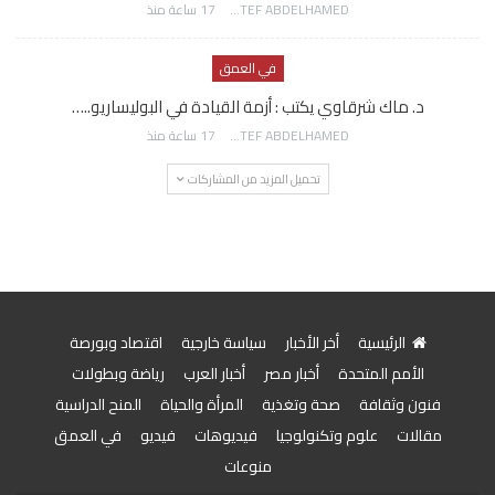
AWATEF ABDELHAMED
17 ساعة منذ
في العمق
د. ماك شرقاوي يكتب : أزمة القيادة في البوليساريو..…
AWATEF ABDELHAMED
17 ساعة منذ
تحميل المزيد من المشاركات
الرئيسية
أخر الأخبار
سياسة خارجية
اقتصاد وبورصة
الأمم المتحدة
أخبار مصر
أخبار العرب
رياضة وبطولات
فنون وثقافة
صحة وتغذية
المرأة والحياة
المنح الدراسية
مقالات
علوم وتكنولوجيا
فيديوهات
فيديو
في العمق
منوعات