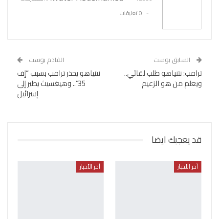
0 تعليقات
السابق بوست
القادم بوست
ترامب: نتنياهو طلب لقائي..
نتنياهو يحذر ترامب بسبب “إف
ويعلم من هو الزعيم
35”.. وهيغسيث يطير إلى
إسرائيل
قد يعجبك ايضا
أخر الأخبار
أخر الأخبار