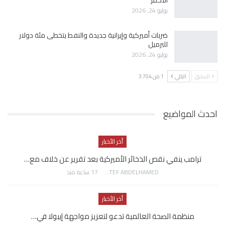
يوليو 24, 2026
ضربات أميركية وإيرانية جديدة والنفط يتخطى مئة دولار
للبرميل
يوليو 24, 2026
السابق
التالي
1 من 3٬704
احدث المواضيع
أخر الأخبار
ترامب ينفي نقص الذخائر الأميركية بعد تقرير عن خلاف مع…
AWATEF ABDELHAMED
17 ساعة منذ
أخر الأخبار
منظمة الصحة العالمية تدعو لتعزيز مواجهة إيبولا في…