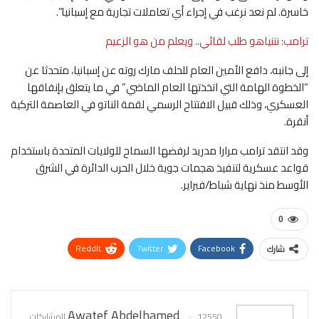
خاسرة. لم نعد نرغب في إجراء أي تعاملات تجارية مع إسبانيا”.
ترامب: نتنياهو طلب لقائي.. ويعلم من هو الزعيم
إلى جانبه، دافع الأمين العام للحلف مارك روته عن إسبانيا، متحدثا عن
“الخطوة الهامة التي اتخذتها العام الماضي” في ما يتعلق بإنفاقها
العسكري، وذلك قبيل الافتتاح الرسمي لقمة الناتو في العاصمة التركية
أنقرة.
وقد انتقد ترامب مرارا مدريد لرفضها السماح للولايات المتحدة باستخدام
قواعد عسكرية لتنفيذ هجمات جوية خلال الحرب الدائرة في الشرق
الأوسط منذ نهاية شباط/فبراير.
0
ReddIt
Twitter
Facebook
شارك
WhatsApp
Pinterest
البريد الإلكتروني
Awatef Abdelhamed
12550 المشاركات