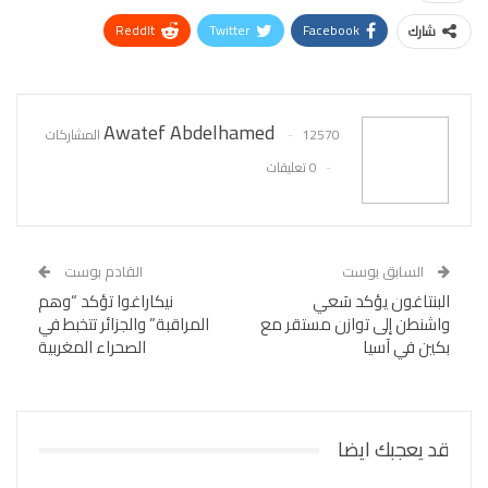
ReddIt
Twitter
Facebook
شارك
WhatsApp
Pinterest
البريد الإلكتروني
Awatef Abdelhamed
12570 المشاركات
0 تعليقات
السابق بوست
القادم بوست
البنتاغون يؤكد سَعي
نيكاراغوا تؤكد “وهم
واشنطن إلى توازن مستقر مع
المراقبة” والجزائر تتخبط في
بكين في آسيا
الصحراء المغربية
قد يعجبك ايضا