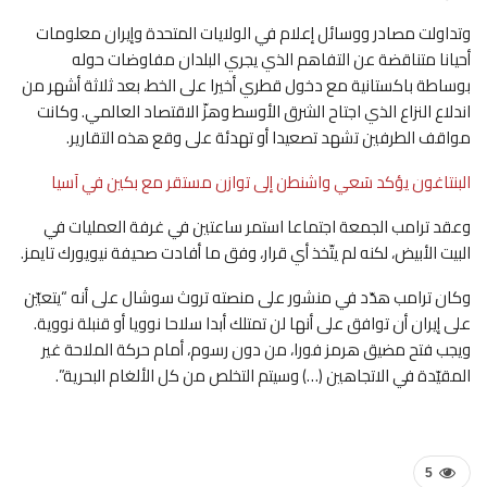
وتداولت مصادر ووسائل إعلام في الولايات المتحدة وإيران معلومات
أحيانا متناقضة عن التفاهم الذي يجري البلدان مفاوضات حوله
بوساطة باكستانية مع دخول قطري أخيرا على الخط، بعد ثلاثة أشهر من
اندلاع النزاع الذي اجتاح الشرق الأوسط وهزّ الاقتصاد العالمي. وكانت
مواقف الطرفين تشهد تصعيدا أو تهدئة على وقع هذه التقارير.
البنتاغون يؤكد سَعي واشنطن إلى توازن مستقر مع بكين في آسيا
وعقد ترامب الجمعة اجتماعا استمر ساعتين في غرفة العمليات في
البيت الأبيض، لكنه لم يتّخذ أي قرار، وفق ما أفادت صحيفة نيويورك تايمز.
وكان ترامب هدّد في منشور على منصته تروث سوشال على أنه “يتعيّن
على إيران أن توافق على أنها لن تمتلك أبدا سلاحا نوويا أو قنبلة نووية.
ويجب فتح مضيق هرمز فورا، من دون رسوم، أمام حركة الملاحة غير
المقيّدة في الاتجاهين (…) وسيتم التخلص من كل الألغام البحرية”.
5