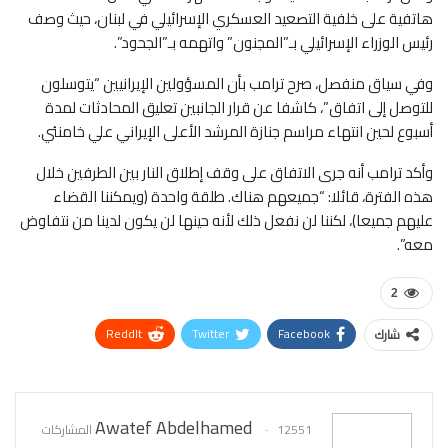
هاتفية على خلفية التصعيد العسكري الإسرائيلي في لبنان، حيث وصف
رئيس الوزراء الإسرائيلي بـ”المجنون” واتهمه بـ”الجحود”.
وفي سياق منفصل، صرح ترامب بأن المسؤولين الإيرانيين “يتوسلون
للتوصل إلى اتفاق”، كاشفا عن قرار الجانبين تعليق المحادثات لمدة
أسبوع لحين انتهاء مراسم جنازة المرشد الأعلى الإيراني علي خامنئي.
وأكد ترامب أنه جرى الاتفاق على وقف إطلاق النار بين الطرفين خلال
هذه الفترة، قائلا: “جميعهم هناك. طلقة واحدة (ويمكننا القضاء
عليهم جميعا)، لكننا لن نفعل ذلك لأنه حينها لن يكون لدينا من نتفاوض
معه”.
2
ReddIt
Twitter
Facebook
شارك
WhatsApp
Pinterest
البريد الإلكتروني
Awatef Abdelhamed
12551 المشاركات