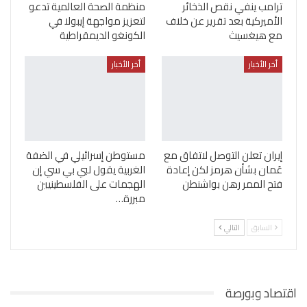
ترامب ينفي نقص الذخائر
منظمة الصحة العالمية تدعو
الأميركية بعد تقرير عن خلاف
لتعزيز مواجهة إيبولا في
مع هيغسيث
الكونغو الديمقراطية
أخر الأخبار
أخر الأخبار
إيران تعلن التوصل لاتفاق مع
مستوطن إسرائيلي في الضفة
عُمان بشأن هرمز لكن إعادة
الغربية يقول لبي بي سي إن
فتح الممر رهن بواشنطن
الهجمات على الفلسطينيين
مبررة…
السابق
التالي
اقتصاد وبورصة