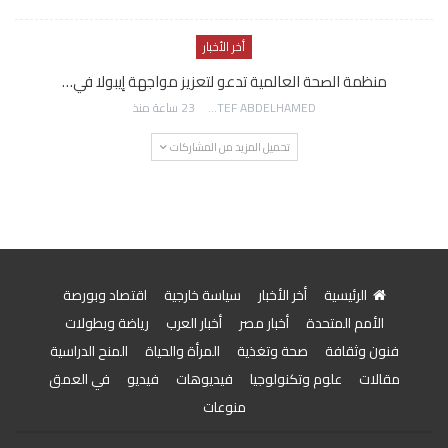
أخر الأخبار
منظمة الصحة العالمية تدعو لتعزيز مواجهة إيبولا في…
AWATEF ABDELHAMED
23 ساعة منذ
تحميل المزيد من المشاركات
الرئيسية
أخر الأخبار
سياسة خارجية
اقتصاد وبورصة
الأمم المتحدة
أخبار مصر
أخبار العرب
رياضة وبطولات
فنون وثقافة
صحة وتغذية
المرأة والحياة
المنح الدراسية
مقالات
علوم وتكنولوجيا
فيديوهات
فيديو
في العمق
منوعات