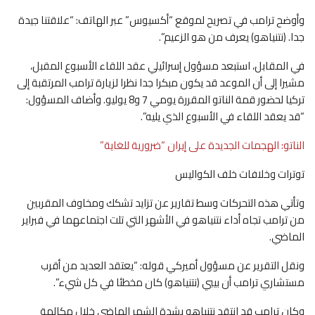
وأوضح ترامب في تصريح لموقع “أكسيوس” عبر الهاتف: “علاقتنا جيدة
جدا. (نتنياهو) يعرف من هو الزعيم”.
في المقابل، استبعد مسؤول إسرائيلي عقد اللقاء الأسبوع المقبل،
مشيرا إلى أن الموعد قد يكون مبكرا جدا نظرا لزيارة ترامب المرتقبة إلى
تركيا لحضور قمة الناتو المقررة يومي 7 و8 يوليو. وأضاف المسؤول:
“قد يعقد اللقاء في الأسبوع الذي يليه”.
الناتو: الهجمات الجديدة على إيران “ضرورية للغاية”
توترات وخلافات خلف الكواليس
وتأتي هذه التحركات وسط تقارير عن تزايد تشكك ومخاوف المقربين
من ترامب تجاه أداء نتنياهو في الأشهر التي تلت اجتماعهما في فبراير
الماضي.
ونقل التقرير عن مسؤول أميركي قوله: “يعتقد العديد من أقرب
مستشاري ترامب أن بيبي (نتنياهو) كان مخطئا في كل شيء”.
وكان ترامب قد انتقد نتنياهو بشدة الشهر الماضي خلال مكالمة