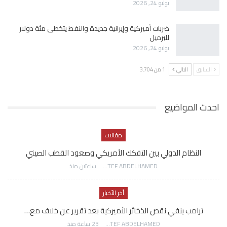
يوليو 24, 2026
ضربات أميركية وإيرانية جديدة والنفط يتخطى مئة دولار
للبرميل
يوليو 24, 2026
السابق
التالي
1 من 3٬704
احدث المواضيع
مقالات
النظام الدولي بين التفكك الأمريكي وصعود القطب الصيني
AWATEF ABDELHAMED
ساعتين منذ
أخر الأخبار
ترامب ينفي نقص الذخائر الأميركية بعد تقرير عن خلاف مع…
AWATEF ABDELHAMED
23 ساعة منذ