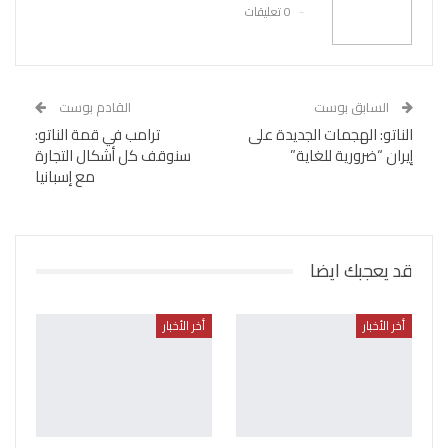
0 تعليقات
السابق بوست
القادم بوست
الناتو: الهجمات الجديدة على
ترامب في قمة الناتو:
إيران “ضرورية للغاية”
سنوقف كل أشكال التجارة
مع إسبانيا
قد يعجبك ايضا
أخر الأخبار
أخر الأخبار