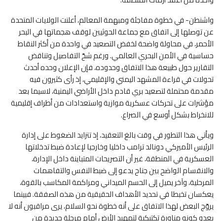
واشنطن- في خطوة مفاجئة ومبهمة المعالم، أعلنت الولايات المتحدة
عن توصلها إلى اتفاق مع جماعة الحوثيين لوقف هجماتها في البحر
الأحمر، في محاولة واضحة لخفض التصعيد في واحدة من أكثر النقاط
حساسية في الأمن البحري العالمي. ورغم شحّ التفاصيل وتناقض
التقارير حول طبيعة هذا الاتفاق وحدوده، فإن الإعلان وحده أحدث
تحولات في قراءة المشهد اليمني والإقليمي، إذ رأى كثيرون فيه
مقدمة محتملة لتصعيد بري قادم داخل الأراضي اليمنية، لاسيما بعد
مؤشرات على تحركات عسكرية موازية واستعدادات من أطراف إقليمية
للانخراط بشكل أوسع في الصراع.
ويأتي هذا التطور في وقت بالغ التعقيد، إذ تتزايد الضغوط على إدارة
الرئيس الأميركي دونالد ترامب داخليا وخارجيا لإعادة ضبط تدخلاتها
العسكرية في المنطقة، غير أن التصريحات المتباينة داخل الإدارة،
والانقسام الواضح بين جناح يدعو إلى ضبط النفس والتفاهمات
المرحلية، وآخر يميل إلى الحسم الميداني ومراكمة المكاسب بالقوة،
يعكسان تخبطا في تحديد الأهداف الحقيقية من هذه الصفقة. فبينما
يروّج البعض لهذا الاتفاق على أنه خطوة نحو السلام، يرى مراقبون أنه لا
يعدو كونه مناورة تكتيكية لتمهيد الأرض أمام مرحلة جديدة من