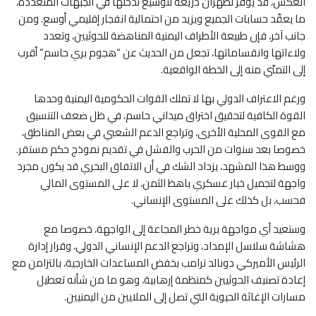
العكس، قد يوفر لطهران ذريعة لتوسيع تدخلها في الجبهات المتعددة،
ما يعقّد حسابات الجميع ويزيد من احتمالية انفجار إقليمي أوسع. ومن
جانب آخر، فإن طبيعة الأطراف اليمنية المناهضة للحوثيين، وتعدد
ولاءاتها وانقساماتها، تجعل من الحديث عن “هجوم بري حاسم” أقرب
إلى التمنّي منه إلى الخطة الواقعية.
ورغم الاعتراف الدولي بها لا تملك القوات الحكومية اليمنية وحدها
القوة الكافية لتحقيق اختراق ميداني حاسم، في ظل ضعف التنسيق
مع القوى المحلية الأخرى، وتراجع الدعم الشعبي في بعض المناطق،
خصوصا بعد سنوات من الحرب والفشل في تقديم نموذج حكم مستقر.
ووسط هذا المشهد، يزداد الشك في أن الاتفاق البحري قد يكون مجرد
واجهة لتجميل خيار عسكري باهظ الثمن، لا على المستوى المالي
فحسب، بل كذلك على المستوى الإنساني.
وستعيد أي مواجهة برية خطر المجاعة إلى الواجهة، خصوصا مع
هشاشة سلاسل الإمداد، وتراجع الدعم الإنساني الدولي، وقرار إدارة
الرئيس الأميركي دونالد ترامب بخفض المساعدات الخارجية، بالتزامن مع
إعادة تصنيف الحوثيين كمنظمة إرهابية، وهو ما من شأنه تعطيل
مسارات الإغاثة الحيوية التي تصل إلى الملايين من اليمنيين.