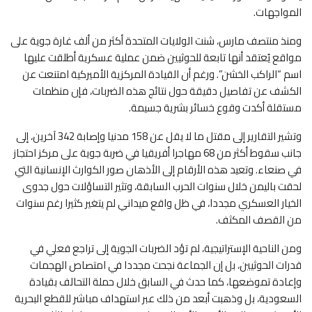
المواجهات.
ومنذ منتصف مارس، شنت الولايات المتحدة أكثر من ألف غارة جوية على
مواقع يُعتقد أنها تابعة للحوثيين ضمن عملية عسكرية أطلقت عليها
اسم “الراكب الخشن”. ورغم أن القيادة المركزية الأميركية امتنعت عن
الكشف عن تفاصيل دقيقة حول نتائج هذه الضربات، فإن منظمات
مستقلة أكدت وقوع خسائر بشرية جسيمة.
وتشير التقارير إلى مقتل ما لا يقل عن 158 مدنيا وإصابة 342 آخرين، إلى
جانب سقوط أكثر من 68 مهاجرا أفريقيا في ضربة جوية على مركز احتجاز
في صنعاء. وتعيد هذه الأرقام إلى الأذهان صور الكوارث الإنسانية التي
لحقت باليمن خلال سنوات الحرب السابقة، وتثير التساؤلات حول جدوى
الخيار العسكري مجددا، في ظل واقع ميداني لم يتغير كثيرا رغم سنوات
من القصف المكثف.
ومن الناحية الإستراتيجية، لم تؤد الضربات الجوية إلى تراجع فعلي في
قدرات الحوثيين، بل إن الجماعة نجحت مجددا في امتصاص الهجمات
وإعادة تموضعها، كما حدث في السابق خلال حملة التحالف بقيادة
السعودية، بل وذهبت أبعد من ذلك عبر استهداف مباشر للقطع البحرية