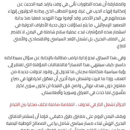
والمفارقة أن هذه التطورات تأتي في وقت يتزايد فيه الحديث عن
إمكانية إنهاء الحرب في غزة، وهو المطلب الذي ربط به الحوثيون إنهاء
هجماتهم في البحر الأحمر. وقد أوفوا بهذا التهديد فعليا منذ بداية
التصعيد الإسرائيلي، ما يثير تساؤلات حول جدية الأطراف الدولية في
استثمار هذه المؤشرات لبدء عملية سلام شاملة في اليمن، لا تقتصر
على الملف البحري، بل تشمل البُعد السياسي والاقتصادي والأمني
للنزاع.
وفي هذا السياق، تبدو إدارة ترامب مطالبة بالإجابة عن سؤال بسيط لكنه
حاسم: كيف سينتهي هذا المسار؟ فالاتفاقات المؤقتة التي تفتقر إلى
رؤية سياسية متكاملة سرعان ما تتحول إلى وقود لجولات جديدة من
العنف. وإذا ما قررت واشنطن مرة أخرى أن تعمّق انخراطها في صراع
مفتوح دون هدف نهائي واضح، فإن النتيجة لن تكون سوى تكرار
مأسوي لما حدث في العراق وسوريا وأفغانستان.
الجزائر تشعل النار في تندوف .. انتفاضة صامتة تخلف ضحايا بين الخيام
ويقف اليمن اليوم على مفترق طرق حقيقي. فإما أن يُستثمر الاتفاق
البحري الهش لبناء مسار سياسي شامل يراعي المصالح الوطنية اليمنية