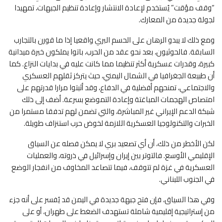
“وقف مؤقت” يُستخدم لإعادة الانتشار وإعادة تنظيم الجبهات، تمهيدا
لجولة جديدة من المعارك.
ومع ذلك لا يبدو الرهان على الحسم البري واقعيا إذا ما قورن بالتجارب
السابقة. فالحوثيون، بعد نحو عقد من الحرب، باتوا يملكون خبرة ميدانية
كبيرة، وقدرات عسكرية أكثر تنظيما مما كانت عليه في بدايات النزاع. كما
أن طبيعة الجغرافيا في الشمال اليمني، حيث يتركز ثقلهم العسكري
والاجتماعي، تمنحهم أفضلية في الدفاع، وقد أثبتوا مرارا قدرتهم على
امتصاص الهجمات المباغتة وإعادة التموضع بسرعة. أضف إلى ذلك
شبكة الدعم الإيراني غير المباشرة، والتي تضمن لهم تدفقا مستمرا من
الخبرات والتكنولوجيا العسكرية اللازمة لخوض حرب استنزاف طويلة.
لكن الأخطر من ذلك، أن أي تصعيد بري لا يمكن فصله عن السياق
الإقليمي الأوسع. فالتوتر بين إيران وإسرائيل في ذروته، والعمليات
العسكرية في غزة لم تتوقف، فيما تتصاعد المخاوف من انفجار الوضع
في الجنوب اللبناني.
وفي هذا السياق، فإن فتح جبهة جديدة في اليمن قد يُفسر على أنه جزء
من إستراتيجية إقليمية شاملة تستهدف الضغط على طهران، أو على