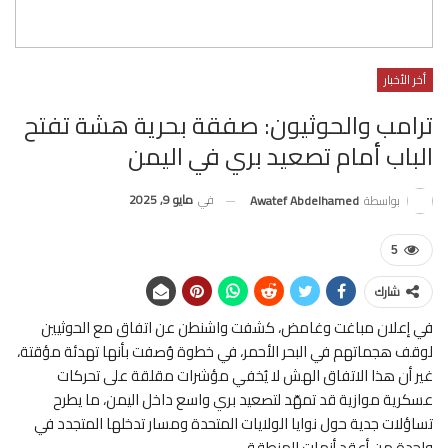
أخر الأخبار
ترامب والحوثيون: صفقة بحرية هشة تفتح
الباب أمام تصعيد بري في اليمن
في
مايو 9, 2025
بواسطة
Awatef Abdelhamed
5
شارك
في إعلان مباغت وغامض، كشفت واشنطن عن اتفاق مع الحوثيين
لوقف هجماتهم في البحر الأحمر، في خطوة وُصفت بأنها تهدئة مؤقتة،
غير أن هذا الاتفاق الهش لا يُخفي مؤشرات مقلقة على تحركات
عسكرية موازية قد تمهّد لتصعيد بري واسع داخل اليمن، ما يطرح
تساؤلات جدية حول نوايا الولايات المتحدة ومسار تدخلها المتجدد في
واحدة من أعقد أزمات المنطقة.