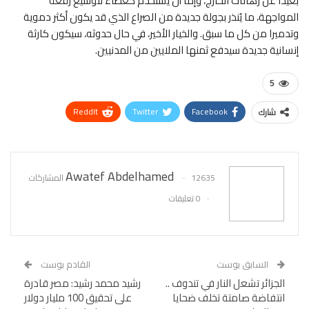
بعيدا عن رهانات الخارج، وإما أن يُستخدم كغطاء لتوسيع رقعة
المواجهة، ما يُنذر بجولة جديدة من الصراع الذي قد يكون أكثر دموية
وتدميرا من كل ما سبق. والخيار الأخير، في حال حدوثه، سيكون كارثة
إنسانية جديدة سيدفع ثمنها الملايين من المدنيين.
5
ReddIt
Twitter
Facebook
شارك
WhatsApp
Pinterest
البريد الإلكتروني
Awatef Abdelhamed
12635 المشاركات
0 تعليقات
السابق بوست
القادم بوست
الجزائر تشعل النار في تندوف ..
رشيد محمد رشيد: مصر قادرة
انتفاضة صامتة تخلف ضحايا
على تحقيق 100 مليار دولار