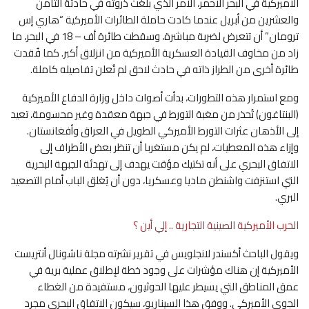
الأميركية في البحر الأحمر، الأمر الذي بلغت ذروته في حادثة الثامن
والعشرين من أبريل عندما كادت حاملة الطائرات الأميركية “هاري إس
ترومان” أن تتعرض لضربة مباشرة، وسقطت طائرة أف – 18 في البحر، ما
زاد من مخاوف القيادة العسكرية الأميركية من انزلاق أكبر. كما فُقدت
طائرة أخرى من الطراز ذاته في حادث لاحق لم تُعلن تفاصيله كاملة.
ومع استمرار هذه التطورات، بدأت أصوات داخل وزارة الدفاع الأميركية
(البنتاغون) تُحذر من مغبة التورط في جبهة معقدة وغير محسومة، تعيد
إلى الأذهان عثرات التورط الأميركي الطويل في العراق وأفغانستان.
وإزاء هذه المعطيات، لم يكن مستغربا أن تنظر بعض الأطراف إلى
الاتفاق البحري على أنه تكتيك مؤقت يهدف إلى تهدئة الجبهة البحرية
التي استنزفت واشنطن ماديا وعسكريا، دون أن يُغلق الباب أمام التصعيد
البري.
الحرب الأميركية الصينية التجارية .. إلي أين ؟
ويقول الباحث أكسندر لانجلويس في تقرير نشرته مجلة ناشونال أنتريست
الأميركية إن هناك مؤشرات على وجود خطة لإطلاق عملية برية في
عمق المناطق التي يسيطر عليها الحوثيون، مستفيدة من الغطاء
الجوي الأميركي. ووفق هذا السيناريو، سيكون الاتفاق البحري مجرد