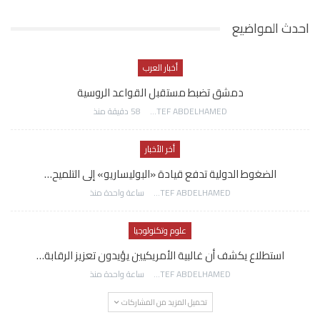
احدث المواضيع
أخبار العرب
دمشق تضبط مستقبل القواعد الروسية
AWATEF ABDELHAMED
58 دقيقة منذ
أخر الأخبار
الضغوط الدولية تدفع قيادة «البوليساريو» إلى التلميح…
AWATEF ABDELHAMED
ساعة واحدة منذ
علوم وتكنولوجيا
استطلاع يكشف أن غالبية الأمريكيين يؤيدون تعزيز الرقابة…
AWATEF ABDELHAMED
ساعة واحدة منذ
تحميل المزيد من المشاركات