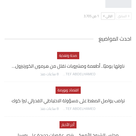
السابق
التالي
1 من 3٬705
احدث المواضيع
صحة وتغذية
ناولها يوميًا.. أطعمة ومشروبات تقلل من هرمون الكورتيزول…
AWATEF ABDELHAMED
8 ساعات منذ
اقتصاد وبورصة
ترامب يواصل الضغط على مسؤولة الاحتياطي الفدرالي ليزا كوك
AWATEF ABDELHAMED
8 ساعات منذ
أخر الأخبار
مجلس الشيوخ الأميركي يتبنى عقوبات جديدة على روسيا