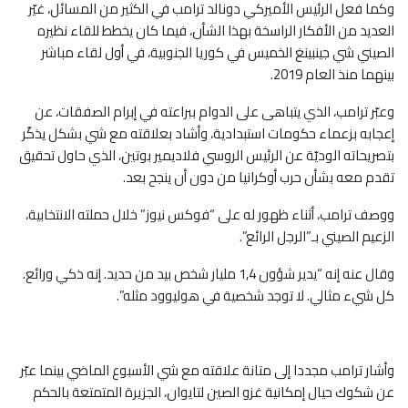
وكما فعل الرئيس الأميركي دونالد ترامب في الكثير من المسائل، غيّر
العديد من الأفكار الراسخة بهذا الشأن، فيما كان يخطط للقاء نظيره
الصيني شي جينبينغ الخميس في كوريا الجنوبية، في أول لقاء مباشر
بينهما منذ العام 2019.
وعبّر ترامب، الذي يتباهى على الدوام ببراعته في إبرام الصفقات، عن
إعجابه بزعماء حكومات استبدادية، وأشاد بعلاقته مع شي بشكل يذكّر
بتصريحاته الوديّة عن الرئيس الروسي فلاديمير بوتين، الذي حاول تحقيق
تقدم معه بشأن حرب أوكرانيا من دون أن ينجح بعد.
ووصف ترامب، أثناء ظهور له على “فوكس نيوز” خلال حملته الانتخابية،
الزعيم الصيني بـ”الرجل الرائع”.
وقال عنه إنه “يدير شؤون 1,4 مليار شخص بيد من حديد. إنه ذكي ورائع.
كل شيء مثالي. لا توجد شخصية في هوليوود مثله”.
وأشار ترامب مجددا إلى متانة علاقته مع شي الأسبوع الماضي بينما عبّر
عن شكوك حيال إمكانية غزو الصين لتايوان، الجزيرة المتمتعة بالحكم