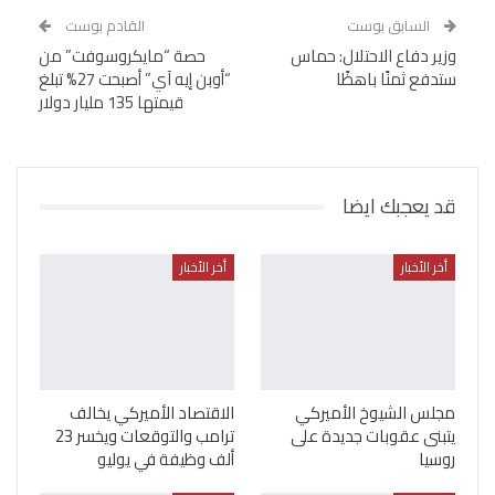
السابق بوست
القادم بوست
وزير دفاع الاحتلال: حماس
حصة “مايكروسوفت” من
ستدفع ثمنًا باهظًا
“أوبن إيه آي” أصبحت 27% تبلغ
قيمتها 135 مليار دولار
قد يعجبك ايضا
أخر الأخبار
أخر الأخبار
مجلس الشيوخ الأميركي
الاقتصاد الأميركي يخالف
يتبنى عقوبات جديدة على
ترامب والتوقعات ويخسر 23
روسيا
ألف وظيفة في يوليو