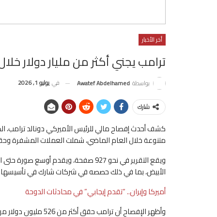
أخر الأخبار
ترامب يجني أكثر من مليار دولار خلال
في
يوليو 1, 2026
بواسطة
Awatef Abdelhamed
شارك
كشف أحدث إفصاح مالي للرئيس الأميركي دونالد ترامب، الصا
متنوعة خلال العام الماضي، شملت العملات المشفرة وحقوق
ويقع التقرير في نحو 927 صفحة، ويقدم أوس
الأبيض، بما في ذلك حصصه في شركات شارك في تأسيسها أف
أميركا وإيران.. “تقدم إيجابي” في محادثات الدوحة
وأظهر الإفصاح أن ترامب