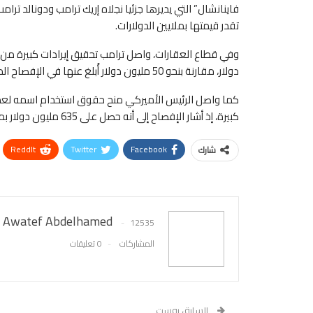
فاينانشال” التي يديرها جزئيا نجلاه إريك ترامب ودونالد تر
تقدر قيمتها بملايين الدولارات.
دولار، مقارنة بنحو 50 مليون دولار أُبلغ عنها في الإفصاح المالي السابق.
كما واصل الرئيس الأميركي منح حقوق استخدام اسمه لعد
كبيرة، إذ أشار الإفصاح إلى أنه حصل على 635 مليون دولار بموجب اتفاقية واحدة مع شركة سيليبريشن كوينز.
ReddIt
Twitter
Facebook
شارك
Awatef Abdelhamed
12535
المشاركات
0 تعليقات
السابق بوست