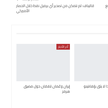
ع
قاليباف: لم نتمكن من تصدير أي برميل نفط خلال الحصار
الأميركي
أخر الأخبار
 لا يثق بإنفانتينو
إيران وعُمان تتفقان حول مضيق
هرمز