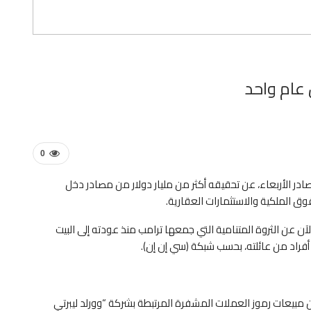
 عام واحد
0
در الأربعاء، عن تحقيقه أكثر من مليار دولار من مصادر دخل
 الملكية والاستثمارات العقارية.
ع صورة حتى الآن عن الثروة المتنامية التي جمعها ترامب منذ عودته إلى البيت
راد من عائلته، بحسب شبكة (سي إن إن).
 حقق أكثر من 526 مليون دولار من مبيعات رموز العملات المشفرة المرتبطة بشركة “وورلد ليبرتي