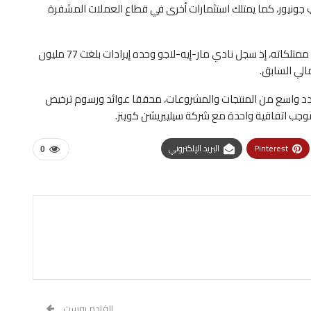
امب جونيور، كما يمتلك استثمارات أخرى في قطاع العملات المشفرة
وفي قطاع العقارات، واصل ترامب تحقيق إيرادات كبيرة من ممتلكاته، إذ سجل نادي مار-إيه-لاجو وحده إيرادات بلغت 77 مليون
د واسع من المنتجات والمشروعات، محققا عوائد ورسوم ترخيص
Pinterest
البريد الإلكتروني
0
القادم بوست