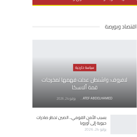
يديو
في العمق
منوعات
اقتصاد وبورصة
سياسة خارجية
لافروف: واشنطن عدلت فهمها لمخرجات
قمة ألاسكا
AWATEF ABDELHAMED
يوليو 24, 2026
بسبب الأمن القومي.. الصين تحظر صادرات
حيوية إلى أوروبا
يوليو 24, 2026