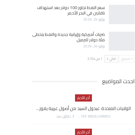
سعر النفط تجاوز 100 دولار بعد استهداف
ناقلتين في البحر الأحمر
يوليو 24, 2026
ضربات أميركية وإيرانية جديدة والنفط يتخطى
مئة دولار للبرميل
يوليو 24, 2026
السابق
التالي
1 من 3٬704
احدث المواضيع
أخر الأخبار
الولايات المتحدة: عبدول السيد من أصول عربية يفوز…
AWATEF ABDELHAMED
3 دقائق منذ
أخر الأخبار