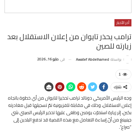
أخر الأخبار
ترامب يحذر تايوان من إعلان الاستقلال بعد
زيارته للصين
في
مايو 16, 2026
بواسطة
Awatef Abdelhamed
1
شارك
وجه الرئيس الأمريكي دونالد ترامب تحذيرا لتايوان من أي خطوة باتجاه
إعلان الاستقلال، وذلك في مقابلة تلفزيونية تمّ تسجيلها قبل مغادرته
بكين، إثر زيارة استمرّت يومين وطغى عليها تحذير الرئيس الصيني شي
جينبينغ من أنّ إساءة التعامل مع هذه القضية قد تدفع البلدين إلى
“صراع”.