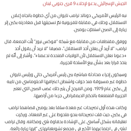
الجيش الإسرائيلي يدعو لإخلاء 9 قرى جنوبي لبنان
نبه الرئيس الأمريكي دونالد ترامب تايوان من أي خطوة باتجاه إعلان
الاستقلال، وذلك في مقابلة تلفزيونية تمّ تسجيلها قبل مغادرته بكين إثر
زيارة إلى الصين استمرّت يومين.
ووفق مقتطفات من مقابلة مع شبكة “فوكس نيوز” بُثّت الجمعة، قال
ترامب: “لا أريد أن يعلن أحد الاستقلال”، مضيفا “لا نريد أن يقول أحد
+دعونا نعلن الاستقلال لأن الولايات المتحدة تدعمنا+”. وأشار إلى أنّه لم
يتخذ قرارا بعد بشأن بيع الأسلحة للجزيرة.
وسيكون إجراء محادثة مباشرة بين رئيس أمريكي حالي ورئيس تايوان
خطوة غير مسبوقة منذ حولت واشنطن اعترافها الدبلوماسي من تايبه
إلى بكين عام 1979. ومن المرجح أن يثير ذلك غضب الصين التي تعتبر
الجزيرة المتمتعة بالحكم الديمقراطي جزءا من أراضيها.
وكانت هذه أول تصريحات غير معدة سلفا بعد يومين قضاهما ترامب
في بكين، حيث قلت تصريحاته بنحو ملحوظ على غير المعتاد، وركزت
تعليقاته بشكل أساسي على الإشادة بحفاوة شي ومكانته. وقال ترامب
لشي في اجتماعهما الأخير في مجمع تشونغنانهاي “إنها زيارة رائعة.