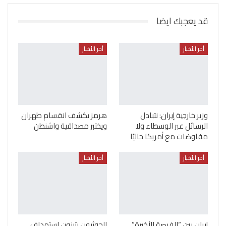
قد يعجبك ايضا
أخر الأخبار
أخر الأخبار
وزير خارجية إيران: نتبادل
هرمز يكشف انقسام طهران
الرسائل عبر الوسطاء ولا
ويختبر مصداقية واشنطن
مفاوضات مع أمريكا حاليًا
أخر الأخبار
أخر الأخبار
إيران بين “الفرصة الأخيرة”
الحوثيون يتبنون استهداف