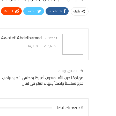
ReddIt
Twitter
Facebook
شارك
Awatef Abdelhamed
12551
المشاركات
0 تعليقات
السابق بوست
مهاجمًا حزب الله.. مندوب أمريكا بمجلس الأمن: ترامب
طرح تسلسلاً واضحاً لإنهاء النزاع فى لبنان
قد يعجبك ايضا