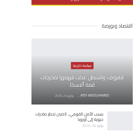
يديو
في العمق
منوعات
اقتصاد وبورصة
سياسة خارجية
لافروف: واشنطن عدلت فهمها لمخرجات
قمة ألاسكا
AWATEF ABDELHAMED
يوليو 24, 2026
بسبب الأمن القومي.. الصين تحظر صادرات
حيوية إلى أوروبا
يوليو 24, 2026