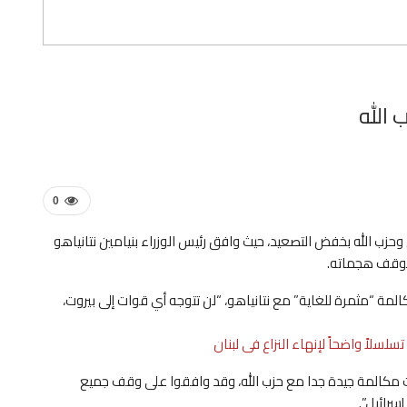
 الله
0
ل وحزب الله بخفض التصعيد، حيث وافق رئيس الوزراء بنيامين نتانياهو
 بوقف هجماته.
ة “مثمرة للغاية” مع نتانياهو، “لن تتوجه أي قوات إلى بيروت،
لسلاً واضحاً لإنهاء النزاع فى لبنان
 مكالمة جيدة جدا مع حزب الله، وقد وافقوا على وقف جميع
سرائيل”.