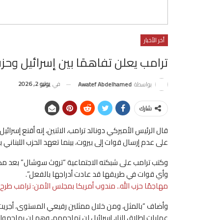
أخر الأخبار
ترامب يعلن تفاهمًا بين إسرائيل وحزب
في
يونيو 2, 2026
بواسطة
Awatef Abdelhamed
شارك
قال الرئيس الأميركي دونالد ترامب، الاثنين، إنه أقنع إسرائي
على عدم إرسال قوات إلى بيروت، بينما تعهد الحزب اللبناني
وكتب ترامب على شبكته الاجتماعية “تروث سوشال” بعد مكالم
وأي قوات في طريقها قد عادت أدراجها بالفعل”.
مهاجمًا حزب الله.. مندوب أمريكا بمجلس الأمن: ترامب طرح تس
وأضاف “بالمثل، ومن خلال ممثلين رفيعي المستوى، أجريت
عمليات إطلاق النار، إسرائيل لن تهاجمهم، وهم لن يهاجموا إ