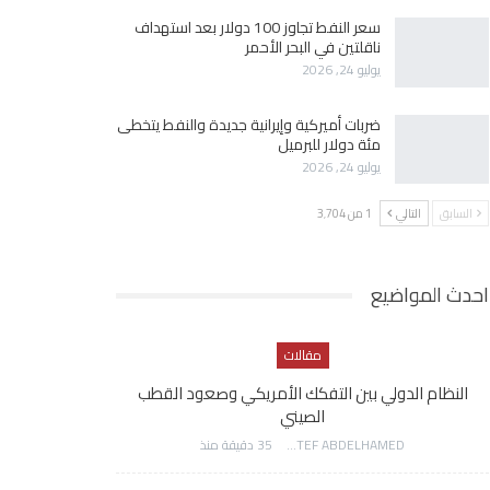
سعر النفط تجاوز 100 دولار بعد استهداف
ناقلتين في البحر الأحمر
يوليو 24, 2026
ضربات أميركية وإيرانية جديدة والنفط يتخطى
مئة دولار للبرميل
يوليو 24, 2026
السابق
التالي
1 من 3٬704
احدث المواضيع
مقالات
النظام الدولي بين التفكك الأمريكي وصعود القطب
الصيني
AWATEF ABDELHAMED
35 دقيقة منذ