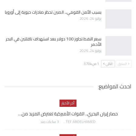
بسبب الأمن القومي.. الصين تحظر صادرات حيوية إلى أوروبا
يوليو 24, 2026
سعر النفط تجاوز 100 دولار بعد استهداف ناقلتين في البحر
الأحمر
يوليو 24, 2026
السابق
التالي
1 من 3٬704
احدث المواضيع
أخر الأخبار
حصار إيران البحري.. القوات الأميركية تعترض المزيد من…
AWATEF ABDELHAMED
3 ساعات منذ