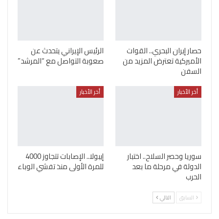
حصار إيران البحري.. القوات
الرئيس الإيراني يتحدث عن
الأميركية تعترض المزيد من
صعوبة التواصل مع “المرشد”
السفن
أخر الأخبار
أخر الأخبار
سوريا وحصر السلاح.. اختبار
إيبولا.. الإصابات تتجاوز 4000
الدولة في مرحلة ما بعد
للمرة الأولى منذ تفشي الوباء
الحرب
السابق
التالي