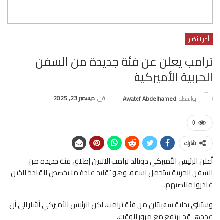
أخر الأخبار
ترامب يعلن عن فئة جديدة من السفن
الحربية الأميركية
في
ديسمبر 23, 2025
بواسطة
Awatef Abdelhamed
0
شارك
أعلن الرئيس الأميركي دونالد ترامب الاثنين إطلاق فئة جديدة من
السفن الحربية ستحمل اسمه، وهو تقليد عادة ما يخصص للقادة الذين
غادروا مناصبهم.
وستبنى بداية سفينتان من فئة ترامب، لكن الرئيس الأميركي أشار الى أن
عددها قد يرتفع مع مرور الوقت.