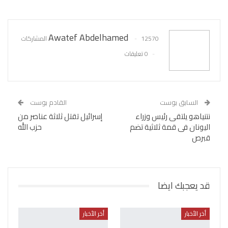
WhatsApp
Pinterest
البريد الإلكتروني
Awatef Abdelhamed
12570 المشاركات
0 تعليقات
السابق بوست
القادم بوست
نتنياهو يلتقى رئيس وزراء
إسرائيل تقتل ثلاثة عناصر من
اليونان فى قمة ثلاثية تضم
حزب الله
قبرص
قد يعجبك ايضا
أخر الأخبار
أخر الأخبار