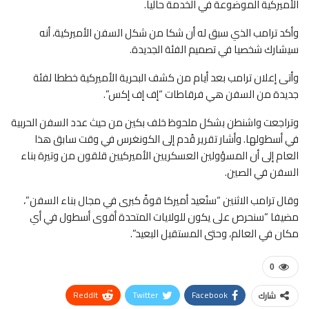
الأميركية الموضوعة في الخدمة حاليا.
وأكد ترامب الذي سبق له أن شكا من شكل السفن الأميركية، أنه
سيشارك شخصيا في تصميم الفئة الجديدة.
وأتى إعلان ترامب بعد أيام من كشف البحرية الأميركية خططا لفئة
جديدة من السفن هي فرقاطات “إف إف إكس”.
وتراجعت واشنطن بشكل ملحوظ خلف بكين من حيث عدد السفن الحربية
في أسطولها. وأشار تقرير قُدم إلى الكونغرس في وقت سابق هذا
العام إلى أن المسؤولين العسكريين الأميركيين قلقون من وتيرة بناء
السفن في الصين.
وقال ترامب الاثنين “سنُعيد أميركا قوةً كبرى في مجال بناء السفن”،
مضيفا “سنحرص على يكون للولايات المتحدة أقوى أسطول في أي
مكان في العالم، وحتى المستقبل البعيد”.
0
ReddIt
Twitter
Facebook
شارك