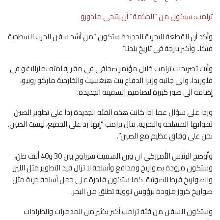
ترامب: سيكون من “الحكمة” أن يتنحى مادورو
وأكد أن القطعة البحرية الجديدة ستكون “من أشد سفن الحرب السطحية
فتكا.. وأكبر بارجة في تاريخ بلدنا”.
وأتت تصريحات ترامب خلال مؤتمر صحافي في مقر إقامته بمارالاغو في
فلوريدا، والى جانبه وزيرا الدفاع بيت هيغسيث والخارجية ماركو روبيو،
إضافة الى صور كبيرة لتصاميم السفينة الجديدة.
وردا على سؤال عما اذا كانت هذه الفئة الجديدة ردا على تطوير الصين
لقواتها المسلحة والبحرية، قال ترامب “إنها رد على الجميع، ليست الصين.
نحن على وفاق عظيم مع الصين”.
وأوضح الرئيس الأميركي ان وزن السفينة سيراوح بين 30 و40 ألف طن،
وستكون مزودة بصواريخ ومدافع وأسلحة لا تزال قيد التطوير مثل الليزر
والصواريخ فرط الصوتية. كما ستكون قادرة على حمل أسلحة ذرية مثل
صواريخ كروز مزودة برؤوس نووية تطلق من البحر.
وستكون السفن من فئة ترامب أكبر بكثير من المدمرات والطرادات