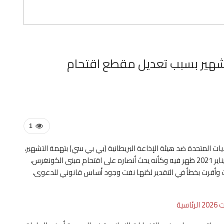
شهير بسبب تعديل مقطع اقتحام
1
ات المتحدة ضد هيئة الإذاعة البريطانية (بي بي سي) بتهمة التشهير،
بسبب تعديل مقاطع من خطاب ألقاه في 6 كانون الثاني/ يناير 2021 ظهر فيه وكأنه يحث أنصاره على اقتحام مبنى الكونغرس،
 وأقرت بخطأ في التقدير لكنها نفت وجود أساس قانوني للدعوى،
ية