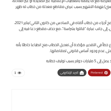
ركته مع ما يصفه بالتغطيات الإعلامية غير الصحيحة أو غير العادلة،
بي سي) بتهمة التشهير بسبب عرض مقاطع معدلة من خطاب له ظهر
واتهم ترامب الهيئة المملوكة للقطاع العام في بريطانيا بدمج أجزاء من خطاب ألقاه في السادس من كانون الثاني/يناير 2021،
 إلى جانب عبارة “قاتلوا بشراسة”، مع حذف مقطع دعا فيه إلى
ع خطأ في التقدير، مؤكدة أن تعديل الخطاب منح انطباعا خاطئا بأنه
 على عدم وجود أساس قانوني لمقاضاتها.
ب توليف خطابه
Pinterest
البريد الإلكتروني
1