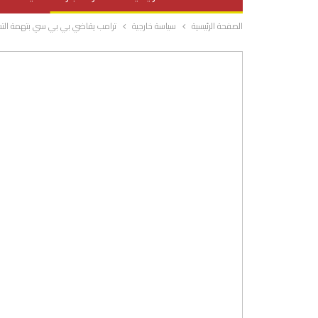
الصفحة الرئيسية
سياسة خارجية
ترامب يقاضي بي بي سي بتهمة التشه
صحة وتغذية
المرأة والحياة