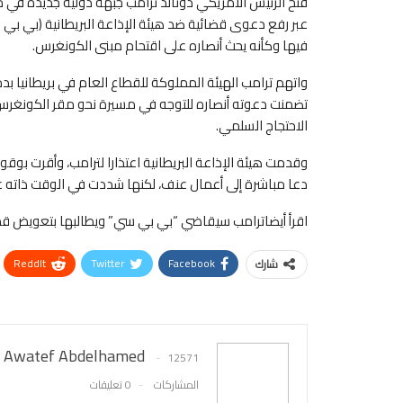
فتح الرئيس الأمريكي دونالد ترامب جبهة دولية جديدة في مع
عبر رفع دعوى قضائية ضد هيئة الإذاعة البريطانية (بي 
فيها وكأنه يحث أنصاره على اقتحام مبنى الكونغرس.
تضمنت دعوته أنصاره للتوجه في مسيرة نحو مقر الكونغرس،
الاحتجاج السلمي.
وقدمت هيئة الإذاعة البريطانية اعتذارا لترامب، وأقرت بوقو
دعا مباشرة إلى أعمال عنف، لكنها شددت في الوقت ذاته
اقرأ أيضاترامب سيقاضي “بي بي سي” ويطالبها بتعويض قد يصل إلى 5 مليارات دولار بسب
ReddIt
Twitter
Facebook
شارك
Awatef Abdelhamed
12571
المشاركات
0 تعليقات