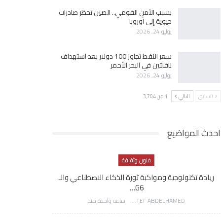
بسبب الأمن القومي.. الصين تحظر صادرات
حيوية إلى أوروبا
يوليو 24, 2026
سعر النفط تجاوز 100 دولار بعد استهداف
ناقلتين في البحر الأحمر
يوليو 24, 2026
السابق
التالي
1 من 3٬704
احدث المواضيع
فنون وثقافة
ريادة تكنولوجية ومواكبة ثورة الذكاء الاصطناعي والـ
G6…
AWATEF ABDELHAMED
ساعة واحدة منذ