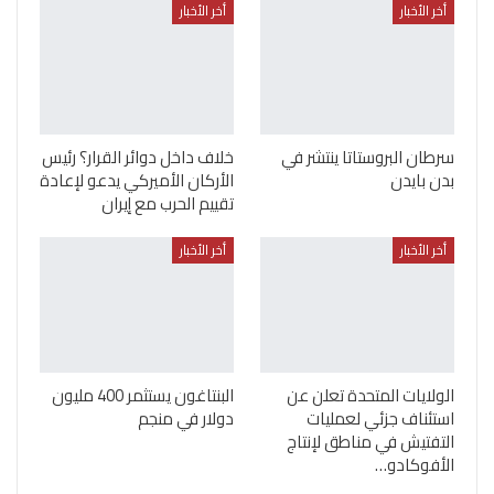
أخر الأخبار
أخر الأخبار
سرطان البروستاتا ينتشر في
خلاف داخل دوائر القرار؟ رئيس
بدن بايدن
الأركان الأميركي يدعو لإعادة
تقييم الحرب مع إيران
أخر الأخبار
أخر الأخبار
الولايات المتحدة تعلن عن
البنتاغون يستثمر 400 مليون
استئناف جزئي لعمليات
دولار في منجم
التفتيش في مناطق لإنتاج
الأفوكادو…