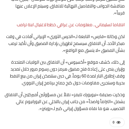
مناقشة الجوانب والتفاصيل النهائية للاتفاق، وسيتم الإعلان عنها
قريباً».
انتقاما لسليماني.. معلومات عن عراقي خطط لاغتيال ابنة ترامب
لكن وكالة «فارس» التابعة لـ«الحرس الثوري» الإيراني أفادت في وقت
مبكر الأحد، أن الاتفاق سيسمح لطهران بإدارة المضيق وأن تأكيد ترمب
بشأن المضيق «لا يتسق مع الواقع».
إلى ذلك، كشف موقع «أكسيوس» أن الاتفاق بين الولايات المتحدة
وإيران ينص على إعادة فتح مضيق هرمز دون رسوم مرور خلال تمديد
وقف إطلاق النار ‌لمدة 60 يوماً، ‌في حين ستتمكن إيران من بيع النفط
بحرية وستجرى مفاوضات حول كبح جماح برنامج إيران ​النووي.
وذكرت صحيفة «نيويورك تايمز» نقلاً عن مسؤولَين أميركيَين أن الاتفاق
يشمل «التزاماً واضحاً» من جانب إيران بالتخلي عن اليورانيوم عالي
التخصيب، هو ما نفاه مسؤول إيراني كبير لـ«رويترز».
0