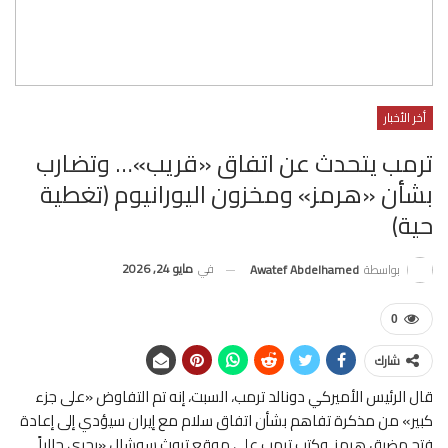
أخر الأخبار
ترمب يتحدث عن اتفاق «قريب»… وتضارب
بشأن «هرمز» ومخزون اليورانيوم (تغطية
حية)
في
مايو 24, 2026
بواسطة
Awatef Abdelhamed
0
شارك
قال الرئيس الأميركي دونالد ترمب، السبت، إنه تم التفاوض «على جزء
كبير» من مذكرة تفاهم بشأن اتفاق سلام مع إيران سيؤدي إلى إعادة
فتح ​مضيق هرمز. وكتب ترمب على موقع تروث سوشال «يجري حالياً