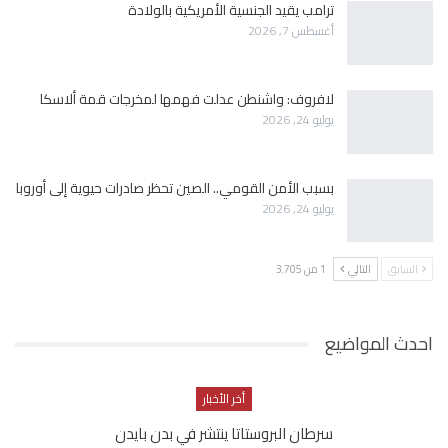
ترامب يقيد الجنسية الأمريكية بالولادة
أغسطس 7, 2026
لافروف: واشنطن عدلت فهمها لمخرجات قمة ألاسكا
يوليو 24, 2026
بسبب الأمن القومي.. الصين تحظر صادرات حيوية إلى أوروبا
يوليو 24, 2026
السابق
التالي
1 من 3٬705
احدث المواضيع
أخر الأخبار
سرطان البروستاتا ينتشر في بدن بايدن