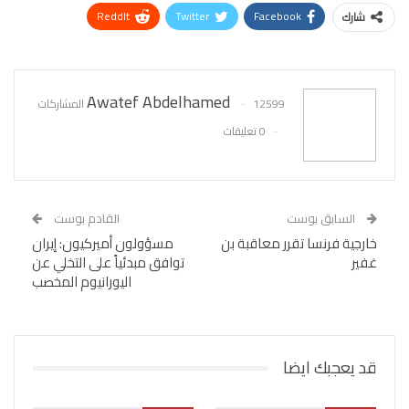
ReddIt
Twitter
Facebook
شارك
WhatsApp
Pinterest
البريد الإلكتروني
Awatef Abdelhamed
12599 المشاركات
0 تعليقات
السابق بوست
القادم بوست
خارجية فرنسا تقرر معاقبة بن
مسؤولون أميركيون: إيران
غفير
توافق مبدئياً على التخلي عن
اليورانيوم المخصب
قد يعجبك ايضا