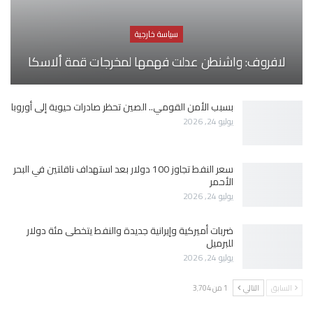
سياسة خارجية
لافروف: واشنطن عدلت فهمها لمخرجات قمة ألاسكا
بسبب الأمن القومي.. الصين تحظر صادرات حيوية إلى أوروبا
يوليو 24, 2026
سعر النفط تجاوز 100 دولار بعد استهداف ناقلتين في البحر
الأحمر
يوليو 24, 2026
ضربات أميركية وإيرانية جديدة والنفط يتخطى مئة دولار
للبرميل
يوليو 24, 2026
السابق
التالي
1 من 3٬704