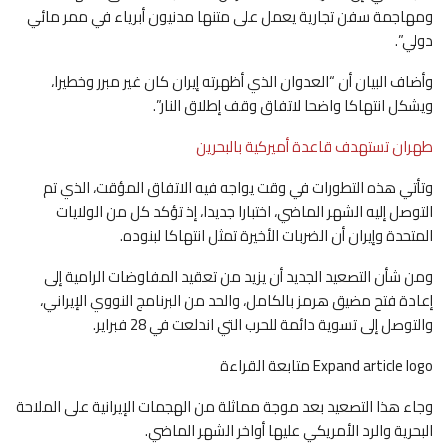
ومهاجمة سفن تجارية يعمل على متنها مدنيون أبرياء في ممر مائي
دولي”.
وأضاف البيان أن “العدوان الذي أظهرته إيران كان غير مبرر وخطيرا،
ويشكل انتهاكا واضحا لاتفاق وقف إطلاق النار”.
طهران تستهدف قاعدة أميركية بالبحرين
وتأتي هذه التطورات في وقت يواجه فيه الاتفاق المؤقت، الذي تم
التوصل إليه الشهر الماضي، اختبارا جديدا، إذ تؤكد كل من الولايات
المتحدة وإيران أن الضربات الأخيرة تمثل انتهاكا لبنوده.
ومن شأن التصعيد الجديد أن يزيد من تعقيد المفاوضات الرامية إلى
إعادة فتح مضيق هرمز بالكامل، والحد من البرنامج النووي الإيراني،
والتوصل إلى تسوية دائمة للحرب التي اندلعت في 28 فبراير.
Expand article logo متابعة القراءة
وجاء هذا التصعيد بعد موجة مماثلة من الهجمات الإيرانية على الملاحة
البحرية والرد الأمريكي عليها أواخر الشهر الماضي.