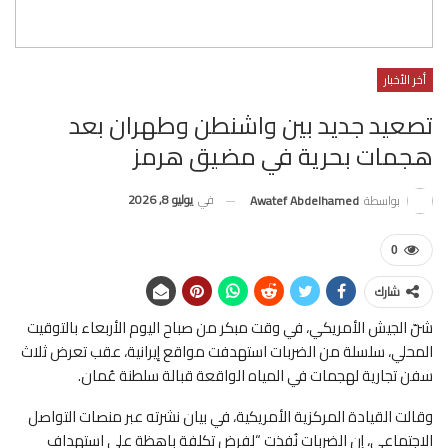
أخر الأخبار
تصعيد جديد بين واشنطن وطهران بعد
هجمات بحرية في مضيق هرمز
في
يوليو 8, 2026
بواسطة
Awatef Abdelhamed
0
شارك
شنّ الجيش الأمريكي، في وقت مبكر من صباح اليوم الأربعاء بالتوقيت
المحلي، سلسلة من الضربات استهدفت مواقع إيرانية، عقب تعرض ثلاث
سفن تجارية لهجمات في المياه الواقعة قبالة سلطنة عُمان.
وقالت القيادة المركزية الأمريكية، في بيان نشرته عبر منصات التواصل
الاجتماعي، إن الضربات نُفذت “لفرض تكلفة باهظة على استهداف