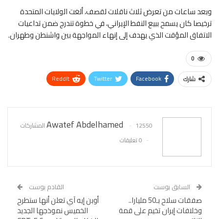
وبعد ساعات من تعرض ثلاث ناقلات لقصف، ألغت الولايات المتحدة
ترخيصا كان يسمح ببيع النفط الإيراني، في خطوة تندرج ضمن تداعيات
الاتفاق المؤقت الذي يهدف إلى إنهاء المواجهة بين واشنطن وطهران.
0
ReddIt
Twitter
Facebook
شارك
WhatsApp
Pinterest
البريد الإلكتروني
Awatef Abdelhamed
12550 المشاركات
0 تعليقات
السابق بوست
القادم بوست
صفقات سلاح بـ50 مليارا..
أوبن إيه آي تعلن أنها ستطرح
وخلافات إيران تخيم على قمة
الخميس نموذجها الجديد