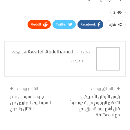
2
ReddIt
Twitter
Facebook
شارك
WhatsApp
Pinterest
البريد الإلكتروني
Awatef Abdelhamed
12592 المشاركات
0 تعليقات
السابق بوست
القادم بوست
رئيس الأركان الأمريكى:
جنوب السودان ممر
التحضير للهجوم فى فنزويلا بدأ
للسودانيين الهاربين من
قبل أشهر وبالتنسيق بين
القتال والجوع
جهات مختلفة