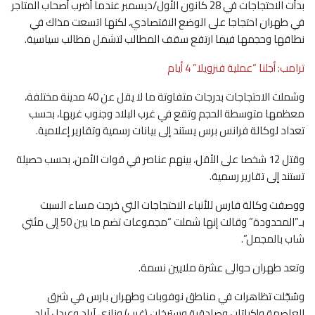
بدأت الاحتجاجات في 28 كانون الأول/ديسمبر عندما أضرب أصحاب المتاجر
في طهران احتجاجا على الوضع الاقتصادي، لكنها اتسعت مذاك في
نطاقها وحجمها فيما ارتفع سقف المطالب لتشمل مطالب سياسية.
ترامب: أجلنا “عملية فنزويلا” 4 أيام
وشملت الاحتجاجات بدرجات متفاوتة ما لا يقل عن 40 مدينة مختلفة،
معظمها متوسطة الحجم وتقع في غرب البلاد وجنوب غربها، بحسب
تعداد لوكالة فرانس برس يستند إلى بيانات رسمية وتقارير إعلامية.
وقتل 12 شخصا على الأقل، بينهم عناصر في قوات الأمن، بحسب حصيلة
تستند إلى تقارير رسمية.
ووصفت وكالة فارس للأنباء الاحتجاجات التي خرجت مساء السبت
بـ”المحدودة” وقالت إنها شملت “مجموعات تضم ما بين 50 إلى مئتي
شاب بالمجمل”.
وتعد طهران حوالى عشرة ملايين نسمة.
وسُجّلت تظاهرات في مناطق نوفوبات وطهران بارس في شرق
العاصمة وإكباتان وصادقية وسترخان (غرب) ونازي آباد وعبدل آباد