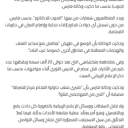
(جنوب)، بحسب ما ذكرت وكالة فارس.
وردد المتظاهرون شعارات من بينها “الموت للدكتاتور”، بحسب فارس،
من دون تسجيل أي حوادث تتجاوز إلقاء حجارة وإضرام النيران في حاويات
القمامة.
وذكرت الوكالة بأن الوضع في طهران “يتناقض مع تصاعد العنف
والهجمات المنظمة في مناطق أخرى، خصوصا غرب البلاد”.
وفي مقاطعة ملكشاهي التي تعد حوالى 20 ألف نسمة ويقطنها عدد
كبير من الأكراد، قتل عنصر في الحرس الثوري أثناء مواجهات، بحسب ما
ذكر الإعلام الإيراني السبت.
وذكرت وكالة فارس بأن “مثيري شغب حاولوا اقتحام مركز للشرطة”
مضيفة أن “اثنين من المهاجمين قتلوا”.
ولا تنقل السلطات ووسائل الإعلام الإيرانية بالضرورة كل حادث يقع
وبالتفصيل، وهو أمر يعقّد عملية متابعة الأحداث بدقّة، فيما يُعدّ
التحقّق من سيل التسجيلات المصوّرة التي تجتاح وسائل التواصل
الاجتماعي بالغ الصعوبة.