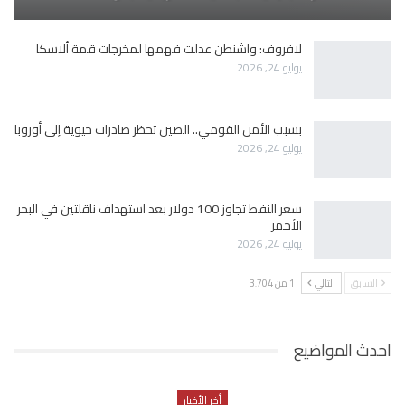
لافروف: واشنطن عدلت فهمها لمخرجات قمة ألاسكا
يوليو 24, 2026
بسبب الأمن القومي.. الصين تحظر صادرات حيوية إلى أوروبا
يوليو 24, 2026
سعر النفط تجاوز 100 دولار بعد استهداف ناقلتين في البحر
الأحمر
يوليو 24, 2026
السابق
التالي
1 من 3٬704
احدث المواضيع
أخر الأخبار