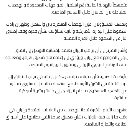
متمسكاً بالهدنة الحالية رغم استمرار المواجهات المحدودة والهجمات
المتبادلة بين الجانبين خلال الأسابيع الماضية.
وبحسب المسؤولين، فإن الهجمات المتكررة بين واشنطن وطهران زادت
الضغوط على الإدارة الأميركية وأثارت تساؤلات بشأن قدرة وقف إطلاق
النار على الصمود خلال الفترة المقبلة.
وأشار التقرير إلى أن ترامب لا يزال يعتقد بإمكانية التوصل إلى اتفاق
ينهي المواجهة مع إيران، ويؤدي إلى إعادة فتح مضيق هرمز، ومعالجة
ملف البرنامج النووي الإيراني ومخزون اليورانيوم المخصب.
وأوضحت الصحيفة أن موقف ترامب يعكس رغبته في تجنب الانزلاق إلى
حرب شاملة في الشرق الأوسط، مع استعداده لتحمل مستوى محدود
من التصعيد العسكري ما دام لا يؤدي إلى خسائر بشرية أميركية
مباشرة.
وشهدت الأيام الأخيرة تبادلاً للهجمات بين الولايات المتحدة وإيران، في
وقت ما زالت فيه التوترات بشأن مضيق هرمز تلقي بظلالها على أسواق
الطاقة والتجارة العالمية.