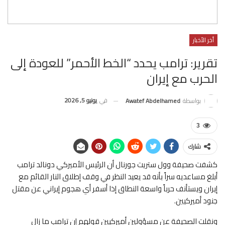
أخر الأخبار
تقرير: ترامب يحدد “الخط الأحمر” للعودة إلى
الحرب مع إيران
في
يونيو 5, 2026
بواسطة
Awatef Abdelhamed
3
شارك
كشفت صحيفة وول ستريت جورنال أن الرئيس الأميركي دونالد ترامب
أبلغ مساعديه سراً بأنه قد يعيد النظر في وقف إطلاق النار القائم مع
إيران ويستأنف حرباً واسعة النطاق إذا أسفر أي هجوم إيراني عن مقتل
جنود أميركيين.
ونقلت الصحيفة عن مسؤولين أميركيين قولهم إن ترامب ما زال