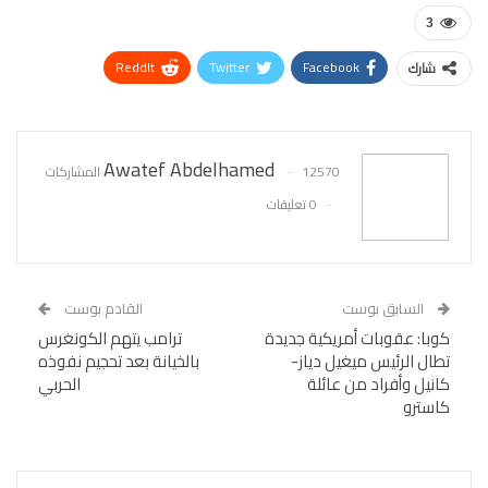
3
ReddIt
Twitter
Facebook
شارك
WhatsApp
Pinterest
البريد الإلكتروني
Awatef Abdelhamed
12570 المشاركات
0 تعليقات
السابق بوست
القادم بوست
كوبا: عقوبات أمريكية جديدة
ترامب يتهم الكونغرس
تطال الرئيس ميغيل دياز-
بالخيانة بعد تحجيم نفوذه
كانيل وأفراد من عائلة
الحربي
كاسترو