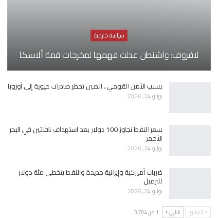
سياسة خارجية
لافروف: واشنطن عدلت فهمها لمخرجات قمة ألاسكا
بسبب الأمن القومي.. الصين تحظر صادرات حيوية إلى أوروبا
يوليو 24, 2026
سعر النفط تجاوز 100 دولار بعد استهداف ناقلتين في البحر
الأحمر
يوليو 24, 2026
ضربات أميركية وإيرانية جديدة والنفط يتخطى مئة دولار
للبرميل
يوليو 24, 2026
السابق
التالي
1 من 3٬704