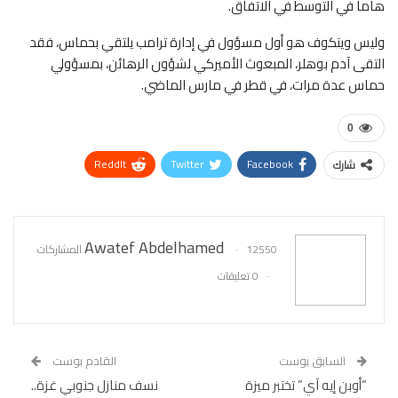
هاما في التوسط في الاتفاق.
وليس ويتكوف هو أول مسؤول في إدارة ترامب يلتقي بحماس، فقد
التقى آدم بوهلر، المبعوث الأميركي لشؤون الرهائن، بمسؤولي
حماس عدة مرات، في قطر في مارس الماضي.
0
ReddIt
Twitter
Facebook
شارك
WhatsApp
Pinterest
البريد الإلكتروني
Awatef Abdelhamed
12550 المشاركات
0 تعليقات
السابق بوست
القادم بوست
“أوبن إيه آي” تختبر ميزة
نسف منازل جنوبي غزة..