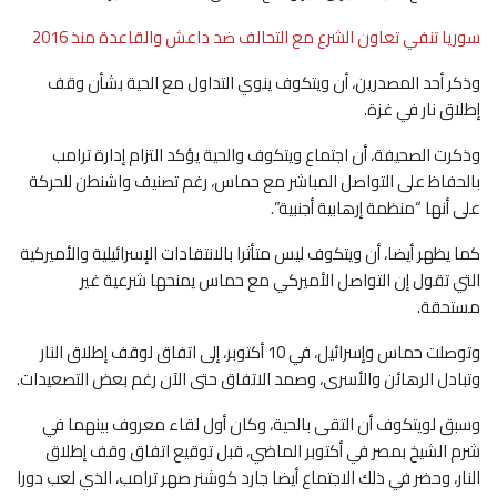
سوريا تنفي تعاون الشرع مع التحالف ضد داعش والقاعدة منذ 2016
وذكر أحد المصدرين، أن ويتكوف ينوي التداول مع الحية بشأن وقف
إطلاق نار في غزة.
وذكرت الصحيفة، أن اجتماع ويتكوف والحية يؤكد التزام إدارة ترامب
بالحفاظ على التواصل المباشر مع حماس، رغم تصنيف واشنطن للحركة
على أنها “منظمة إرهابية أجنبية”.
كما يظهر أيضا، أن ويتكوف ليس متأثرا بالانتقادات الإسرائيلية والأميركية
التي تقول إن التواصل الأميركي مع حماس يمنحها شرعية غير
مستحقة.
وتوصلت حماس وإسرائيل، في 10 أكتوبر، إلى اتفاق لوقف إطلاق النار
وتبادل الرهائن والأسرى، وصمد الاتفاق حتى الآن رغم بعض التصعيدات.
وسبق لويتكوف أن التقى بالحية، وكان أول لقاء معروف بينهما في
شرم الشيخ بمصر في أكتوبر الماضي، قبل توقيع اتفاق وقف إطلاق
النار، وحضر في ذلك الاجتماع أيضا جارد كوشنر صهر ترامب، الذي لعب دورا