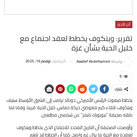
أخر الأخبار
تقرير: ويتكوف يخطط لعقد اجتماع مع
خليل الحية بشأن غزة
آخر تحديث
نوفمبر 16, 2025
بواسطة
Awatef Abdelhamed
0
شارك
يخطط مبعوث الرئيس الأميركي دونالد ترامب إلى الشرق الأوسط، ستيف
ويتكوف، للقاء كبير مفوضي حركة حماس، خليل الحية، قريبا، وفقا لما
نقلته صحيفة “نيويورك تايمز” عن شخصين مطلعين.
وأوضحت الصحيفة أن التاريخ المحدد للاجتماع الذي يخطط ويتكوف
لعقده مع الحية ما يزال غير واضح، كما أن الخطط قد تتغير.