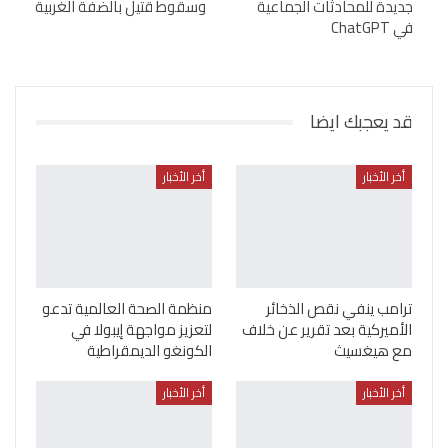
جديدة للمحادثات الجماعية
وسقوط قتيل بالضفة الغربية
في ChatGPT
قد يعجبك ايضا
أخر الأخبار
أخر الأخبار
ترامب ينفي نقص الذخائر
منظمة الصحة العالمية تدعو
الأميركية بعد تقرير عن خلاف
لتعزيز مواجهة إيبولا في
مع هيغسيث
الكونغو الديمقراطية
أخر الأخبار
أخر الأخبار