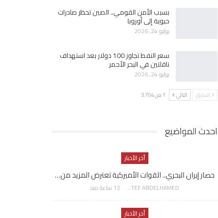
بسبب الأمن القومي.. الصين تحظر صادرات
حيوية إلى أوروبا
يوليو 24, 2026
سعر النفط تجاوز 100 دولار بعد استهداف
ناقلتين في البحر الأحمر
يوليو 24, 2026
السابق
التالي
1 من 3٬704
احدث المواضيع
أخر الأخبار
حصار إيران البحري.. القوات الأميركية تعترض المزيد من…
AWATEF ABDELHAMED
12 ساعة منذ
أخر الأخبار