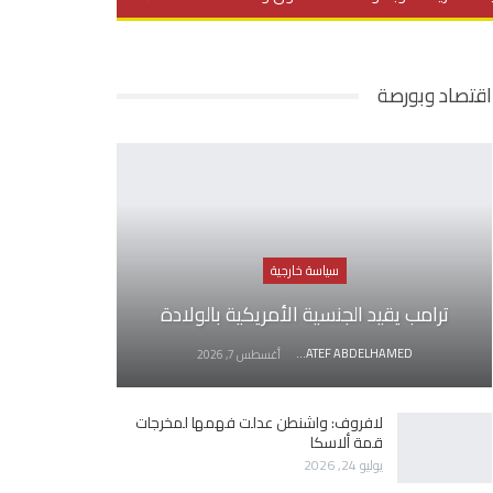
يديو
في العمق
منوعات
اقتصاد وبورصة
سياسة خارجية
ترامب يقيد الجنسية الأمريكية بالولادة
AWATEF ABDELHAMED
أغسطس 7, 2026
لافروف: واشنطن عدلت فهمها لمخرجات
قمة ألاسكا
يوليو 24, 2026