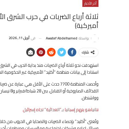
أخر الأخبار
ثلاثة أرباع الضربات في حرب الشرق 
أميركية)
في
أبريل 11, 2026
بواسطة
Awatef Abdelhamed
شارك
استهدفت نحو ثلاثة أرباع الضربات منذ بداية الحرب في الشرق
استنادا إلى بيانات منظمة “أكليد” الأميركية غير الحكومية
وأحصت المنظمة 7700 حدث على الأقل هي عبارة
القذائف ال
وواشنطن.
نتانياهو يتهم إسبانيا بـ”العدائية” تجاه إسرائيل
وتُعنى “أكليد” بإحصاء الضربات والضحايا في الحروب من خلا
وسائل إعلام وشبكات اجتماعية ومؤسسات ومنظمات أخرى غي