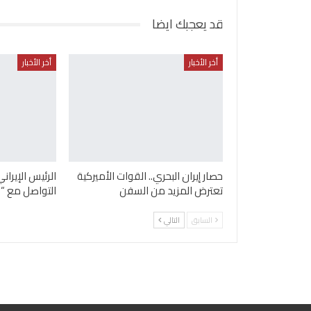
قد يعجبك ايضا
أخر الأخبار
أخر الأخبار
حصار إيران البحري.. القوات الأميركية
الرئيس الإيرا
تعترض المزيد من السفن
التواصل مع “ا
السابق
التالي