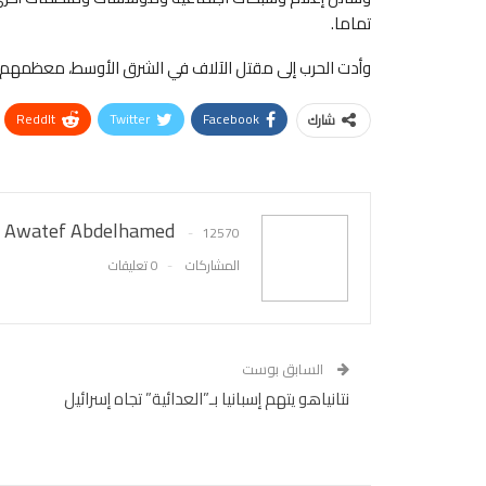
تماما.
وأدت الحرب إلى مقتل الآلاف في الشرق الأوسط، معظمهم في
ReddIt
Twitter
Facebook
شارك
Awatef Abdelhamed
12570
المشاركات
0 تعليقات
السابق بوست
نتانياهو يتهم إسبانيا بـ”العدائية” تجاه إسرائيل