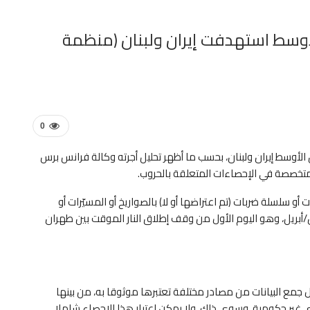
الأوسط استهدفت إيران ولبنان (منظمة
0
 الأوسط إيران ولبنان، بحسب ما أظهر تحليل أجرته وكالة فرانس برس
 المتخصصة في الإحصاءات المتعلقة بالحروب.
 عن ضربات أو سلسلة ضربات (تم اعتراضها أو لا) بالصواريخ أو المسيّرات أو
صاروخية أو القنابل، بين 28 شباط/فبراير و8 نيسان/أبريل، وهو اليوم الأول من وقف إطلاق النار الموقت بين طهران
ل جمع البيانات من مصادر مختلفة تعتبرها موثوقا به، من بينها
ر حكومية، وسوى ذلك. ولا يمكن اعتبار هذا الإحصاء شاملا