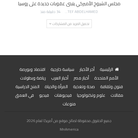
مجلس الشيوخ الأميركي يتبنى عقوبات جديدة على روسيا
AWATEF ABDELHAMED
34 دقيقة منذ
تحميل المزيد من المشاركات
الرئيسية
أخر الأخبار
سياسة خارجية
اقتصاد وبورصة
الأمم المتحدة
أخبار مصر
أخبار العرب
رياضة وبطولات
فنون وثقافة
صحة وتغذية
المرأة والحياة
المنح الدراسية
مقالات
علوم وتكنولوجيا
فيديوهات
فيديو
في العمق
منوعات
جميع الحقوق محفوظة لصالح موقع من أمريكا لعام 2026
MnAmerica