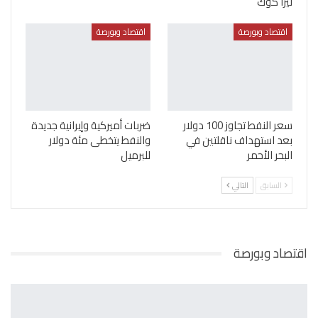
ليزا كوك
اقتصاد وبورصة
اقتصاد وبورصة
سعر النفط تجاوز 100 دولار
ضربات أميركية وإيرانية جديدة
بعد استهداف ناقلتين في
والنفط يتخطى مئة دولار
البحر الأحمر
للبرميل
السابق
التالي
اقتصاد وبورصة