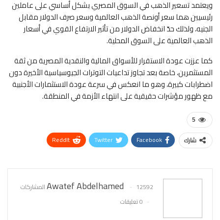
ويعتمد تسعير الذهب في السوق المصري بشكل أساسي على عاملين
رئيسيين هما سعر أونصة الذهب العالمية وسعر صرف الدولار مقابل
الجنيه، ولذلك حدّ انخفاض الدولار من تأثير الارتفاع القوي في أسعار
الذهب العالمية على السوق المحلية.
كما عززت عودة الاستقرار للأسواق المالية والنقدية المصرية من ثقة
المستثمرين، خاصة بعد تجاوز تداعيات التوترات الجيوسياسية الأخيرة دون
اضطرابات كبيرة، وهو ما انعكس في سرعة عودة الاستثمارات الأجنبية
مع ظهور مؤشرات حقيقية على انتهاء الأزمة في المنطقة.
5
ReddIt
Twitter
Facebook
شارك
WhatsApp
Pinterest
البريد الإلكتروني
Awatef Abdelhamed
12592 المشاركات
0 تعليقات