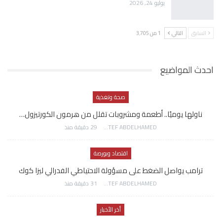
يوليو 24, 2026
السابق
التالي
1 من 3٬705
احدث المواضيع
صحة وتغذية
ناولها يوميًا.. أطعمة ومشروبات تقلل من هرمون الكورتيزول…
AWATEF ABDELHAMED
29 دقيقة منذ
اقتصاد وبورصة
ترامب يواصل الضغط على مسؤولة الاحتياطي الفدرالي ليزا كوك
AWATEF ABDELHAMED
31 دقيقة منذ
أخر الأخبار