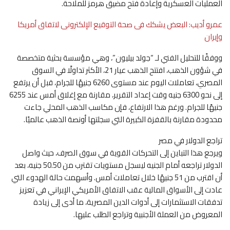
العمليات العسكرية وإعادة فتح مضيق هرمز للملاحة.
عمرو أديب: البعض يشكك فى صحة التوقيع الإلكترونى لاتفاق أمريكا
وإيران
ووفقًا للتحليل الفني لـ “جولد بيليون”، وهي مؤسسة بحثية متخصصة
في شؤون الذهب، افتتح الذهب عيار 21، الأكثر تداولًا في السوق
المصري، تعاملات اليوم عند مستوى 6260 جنيهًا للجرام، قبل أن يرتفع
إلى نحو 6300 جنيه وقت إعداد التقرير، مقارنة مع إغلاق أمس عند 6255
جنيهًا للجرام. ورغم هذا الارتفاع، فإن مكاسب الذهب المحلي جاءت
محدودة مقارنة بالقفزة الكبيرة التي سجلتها أونصة الذهب عالميًا.
تراجع الدولار في مصر
ويرجع هذا التباين إلى التحركات القوية في سوق الصرف، حيث واصل
الدولار تراجعه أمام الجنيه ليسجل مستويات تقترب من 50.50 جنيه، بعد
أن اقترب من 51 جنيهًا خلال تعاملات أمس. وأسهمت حالة الهدوء التي
عادت إلى الأسواق المالية عقب الاتفاق الأمريكي الإيراني في تعزيز
تدفقات الاستثمارات إلى أدوات الدين المصرية، ما أدى إلى زيادة
المعروض من العملة الأجنبية وتراجع الطلب عليها.