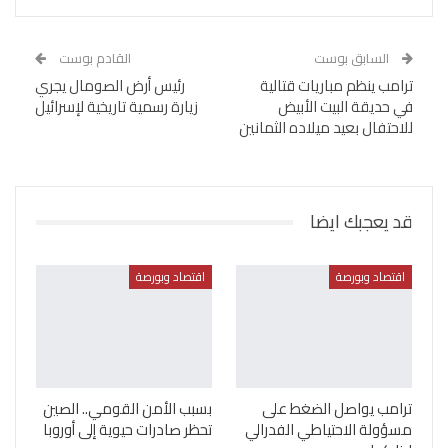
السابق بوست
القادم بوست
ترامب ينظم مباريات قتالية
رئيس أرض الصومال يجري
في حديقة البيت الأبيض
زيارة رسمية تاريخية لإسرائيل
للاحتفال بعيد ميلاده الثمانين
قد يعجبك ايضا
اقتصاد وبورصة
اقتصاد وبورصة
ترامب يواصل الضغط على
بسبب الأمن القومي.. الصين
مسؤولة الاحتياطي الفدرالي
تحظر صادرات حيوية إلى أوروبا