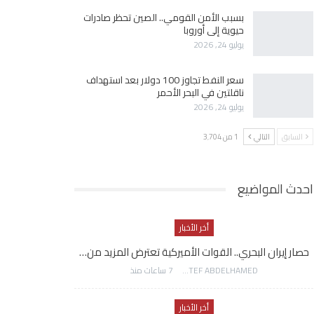
بسبب الأمن القومي.. الصين تحظر صادرات
حيوية إلى أوروبا
يوليو 24, 2026
سعر النفط تجاوز 100 دولار بعد استهداف
ناقلتين في البحر الأحمر
يوليو 24, 2026
السابق
التالي
1 من 3٬704
احدث المواضيع
أخر الأخبار
حصار إيران البحري.. القوات الأميركية تعترض المزيد من…
AWATEF ABDELHAMED
7 ساعات منذ
أخر الأخبار