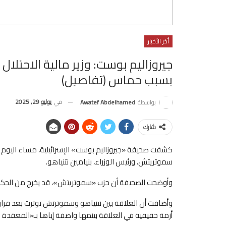
أخر الأخبار
جيروزاليم بوست: وزير مالية الاحتلا
بسبب حماس (تفاصيل)
في
يوليو 29, 2025
بواسطة
Awatef Abdelhamed
شارك
كشفت صحيفة «جيروزاليم بوست» الإسرائيلية، مساء اليوم الإثن
سموتريتش، ورئيس الوزراء، بنيامين نتنياهو.
وأوضحت الصحيفة أن حزب «سموتريتش»، قد يخرج من الحكو
وأضافت أن العلاقة بين نتنياهو وسموترتش توترت بعد قر
أزمة حقيقية في العلاقة بينمها واصفة إياها بـ«المعقدة ل