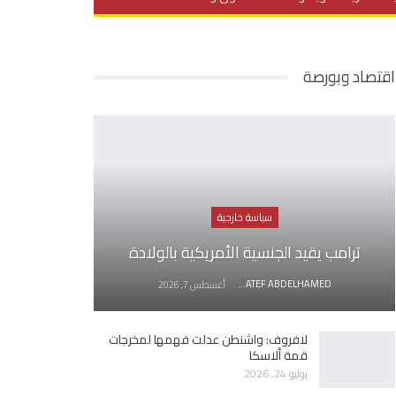
يديو
في العمق
منوعات
اقتصاد وبورصة
سياسة خارجية
ترامب يقيد الجنسية الأمريكية بالولادة
AWATEF ABDELHAMED
أغسطس 7, 2026
لافروف: واشنطن عدلت فهمها لمخرجات
قمة ألاسكا
يوليو 24, 2026