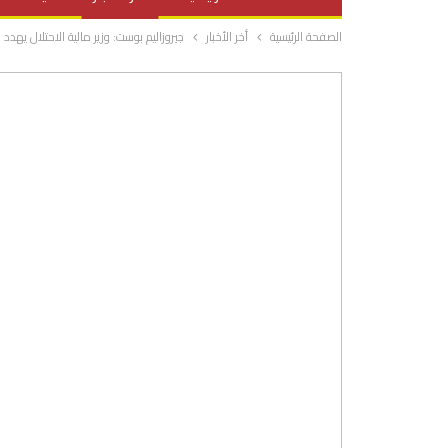
الصفحة الرئيسية
أخر الأخبار
جيروزاليم بوست: وزير مالية الاحتلال يه
صحة وتغذية
المرأة والحياة