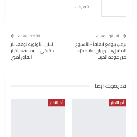
0 تعليقات
السابق بوست
القادم بوست
ترمب يتوقع اتفاقاً «الأسبوع
لبنان: الأولوية لوقف نار
المقبل»… وإيران: «لا مفرّ»
حقيقي… ومستعد لخيار
من عودة الحرب
اتفاق أمني
قد يعجبك ايضا
أخر الأخبار
أخر الأخبار