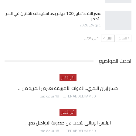
سعر النفط تجاوز 100 دولار بعد استهداف ناقلتين في البحر
الأحمر
يوليو 24, 2026
السابق
التالي
1 من 3٬704
احدث المواضيع
أخر الأخبار
حصار إيران البحري.. القوات الأميركية تعترض المزيد من…
AWATEF ABDELHAMED
18 ساعة منذ
أخر الأخبار
الرئيس الإيراني يتحدث عن صعوبة التواصل مع…
AWATEF ABDELHAMED
18 ساعة منذ