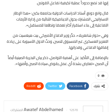
إنها قد تضع حدوداً عملية لكيفية تفاعل القوتين.
قال وانغ دونغ، أستاذ الدراسات الدولية بجامعة بكين: «هذا الإطار
الاستراتيجي المشترك يحول الديناميكية الثنائية من إدارة الأزمات
التفاعلية إلى بناء استقرار أكثر تعمقا وتطلعا للمستقبل».
وفي «حوار شانغريلا»، حذَّر وزير الدفاع الأميركي بيت هيغسيث من
التعزيز العسكري غير المسبوق للصين، وحثّ الدول الآسيوية على زيادة
إنفاقها الدفاعي وقدراتها.
بالإضافة إلى التأكيد على أهمية التواصل، ذكر بيان البحرية الصينية أيضاً
أن الصين «تعارض بشدة أي عمل يقوض سيادة الصين وأمنها».
0
ReddIt
Twitter
Facebook
شارك
WhatsApp
Pinterest
البريد الإلكتروني
Awatef Abdelhamed
12570 المشاركات