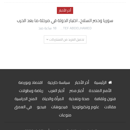
أخر الأخبار
سوريا وحصر السلاح.. اختبار الدولة في مرحلة ما بعد الحرب
AWATEF ABDELHAMED
18 ساعة منذ
تحميل المزيد من المشاركات
الرئيسية
أخر الأخبار
سياسة خارجية
اقتصاد وبورصة
الأمم المتحدة
أخبار مصر
أخبار العرب
رياضة وبطولات
فنون وثقافة
صحة وتغذية
المرأة والحياة
المنح الدراسية
مقالات
علوم وتكنولوجيا
فيديوهات
فيديو
في العمق
منوعات