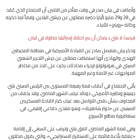
وأضافت في بيان صدر في وقت متأخر من الاثنين، أن الاجتماع الذي عُقد
في 28 و29 مايو (أيار) حضره ممثلون عن جيشي البلدين، وفقاً لما ذكرته
وكالة «رويترز» للأنباء.
فرنسا: لا شيء يمكن أن يبرر احتلالا إسرائيليا مطولا في لبنان
وذكر بيان منفصل صادر عن القيادة الأميركية في منطقة المحيطين
الهندي والهادئ أنها استضافت ممثلين عن جيش التحرير الشعبي
الصيني في هونولولو لإجراء محادثات ركزت على الحد من مخاطر
المواجهات غير الآمنة وغير المهنية.
يأتي الاجتماع في أعقاب قمة رفيعة المستوى بين الرئيس الصيني شي
جينبينغ ونظيره الأميركي دونالد ترمب الشهر الماضي، وقد يخفف من
المخاوف بشأن نقص التواصل بعد غياب كبار القادة العسكريين
الصينيين عن «حوار شانغريلا»، وهو منتدى دفاعي إقليمي، في
سنغافورة مطلع الأسبوع.
وفي قمة الشهر الماضي، اتفق شي وترمب على السعي إلى إقامة
«علاقة بنَّاءة قائمة على الاستقرار الاستراتيجي»، والتي يقول محللون