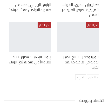
حصار إيران البحري.. القوات
الرئيس الإيراني يتحدث عن
الأميركية تعترض المزيد من
صعوبة التواصل مع “المرشد”
السفن
أخر الأخبار
أخر الأخبار
سوريا وحصر السلاح.. اختبار
إيبولا.. الإصابات تتجاوز 4000
الدولة في مرحلة ما بعد
للمرة الأولى منذ تفشي الوباء
الحرب
السابق
التالي
اقتصاد وبورصة