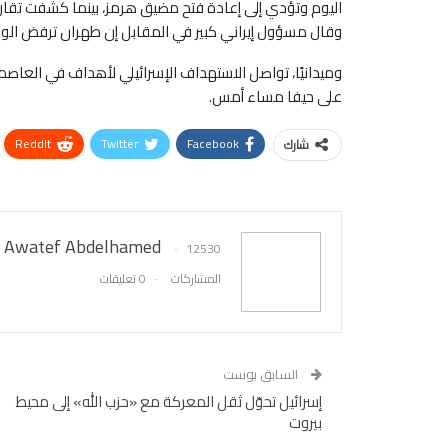
وقال مسؤول إيراني كبير في المقابل إن طهران ترفض الو
وميدانيًا، تواصل الاستهداف الإسرائيلي لأهداف في العاصمة 
على حيفا مساء أمس.
ReddIt
Twitter
Facebook
شارك
Awatef Abdelhamed
12530
المشاركات
0 تعليقات
السابق بوست
إسرائيل تحوّل ثقل المعركة مع «حزب الله» إلى محيط
بيروت