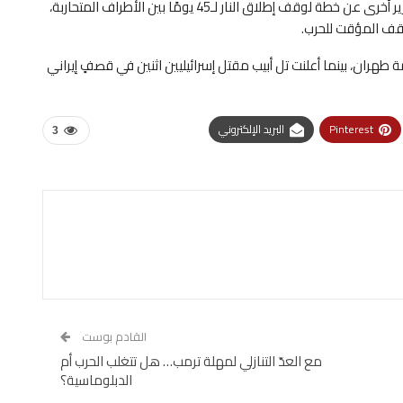
اليوم ‌وتؤدي ‌إلى ​إعادة ‌فتح ⁠مضيق ​هرمز، بينما كشفت تقارير أخرى عن خطة لوقف إطلاق النار لـ45 يومًا بين الأطراف المتحاربة،
قف المؤقت للحرب.
طهران، بينما أعلنت تل أبيب مقتل إسرائيليين اثنين في قصفٍ إيراني
Pinterest
البريد الإلكتروني
3
القادم بوست
مع العدّ التنازلي لمهلة ترمب… هل تتغلب الحرب أم
الدبلوماسية؟