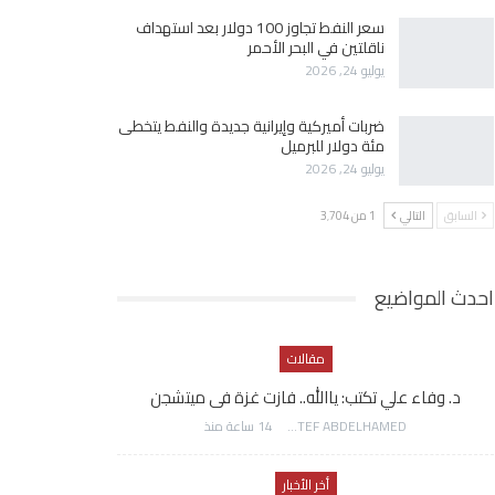
سعر النفط تجاوز 100 دولار بعد استهداف
ناقلتين في البحر الأحمر
يوليو 24, 2026
ضربات أميركية وإيرانية جديدة والنفط يتخطى
مئة دولار للبرميل
يوليو 24, 2026
السابق
التالي
1 من 3٬704
احدث المواضيع
مقالات
د. وفاء علي تكتب: ياالله.. فازت غزة فى ميتشجن
AWATEF ABDELHAMED
14 ساعة منذ
أخر الأخبار