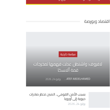
يديو
في العمق
منوعات
اقتصاد وبورصة
سياسة خارجية
لافروف: واشنطن عدلت فهمها لمخرجات
قمة ألاسكا
AWATEF ABDELHAMED
يوليو 24, 2026
بسبب الأمن القومي.. الصين تحظر صادرات
حيوية إلى أوروبا
يوليو 24, 2026