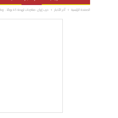
الصفحة الرئيسية
أخر الأخبار
حرب إيران: مقترحات لهدنة 45 يومًا… وطهران ترفض التهدئة المؤقتة
صحة وتغذية
المرأة والحياة