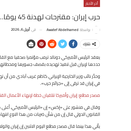
أخر الأخبار
حرب إيران: مقترحات لهدنة 45 يومًا… وطهران ترفض التهدئة المؤقتة
في
أبريل 6, 2026
بواسطة
Awatef Abdelhamed
شارك
يعقد الرئيس الأميركي دونالد ترمب مؤتمرا صحفيا مع القادة
حددها لإيران قبل تنفيذ تهديده بقصف جسورها ومحطاتها لل
وحذّر نائب وزير الخارجية الإيراني كاظم غريب آبادي من أن
في إيران قد ترقى إلى «جرائم حرب».
مصدر مطلع: إيران وأميركا تتلقيان خطة لإنهاء الأعمال القتا
وقال في منشور على «إكس» إن «الرئيس الأميركي، أعلى مسؤ
القانون الدولي قال إن من شأن ضربات من هذا النوع انتهاك
يأتي هذا بينما قال مصدر مطلع اليوم ​الاثنين إن إيران والولا