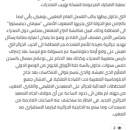
عملية التفكيك المزعومة للشبكة تهريب المخدرات،
التي تحاول ربطها بنائب القنصل العام المغربي بوهران، يأتي ايضا
بالتزامن مع الجولة التي يجريها المبعوث الأممي “ستيفان ديميستورا”
الى المنطقة وذلك، قبيل مناقشة النزاع المفتعل بمجلس حول الصحراء
بمجلس الأمن منتصف أبريل القادم، وهو ما يمكن اعتباره بمثابة رسائل
تهديد جزائرية صريحة للأمم المتحدة بجر المنطقة الى الحرب. الجزائر التي
تعيش على وقع أزمة دبلوماسية غير مسبوقة مع فرنسا، بعد إعتراف
باريس بمغربية الصحراء، وكذلك بعد الحكم على بوعلام صنصال بالسجن
خمس سنوات، تحاول يائسة خلط الأوراق للخروج من الوضع الدولي
المتأزم الذي تعيشه، والذي يتسم بتوالي الانتكاسات بعد نجاح
الدبلوماسية المغربية تحت القيادة الملكية، في افشال جميع
المخططات العدائية للجزائر، على الصعيدين الاقليمي والقاري. المغرب
من جهته، لم يعلن الى حدود الساعة عن أي موقف اتجاه التصعيد
الجزائري الجديد، في انتظار ما ستكشف عنه الساعات القادمة من
مستجدات، وما ستبرر به الخارجية الجزائرية قرارها الاستفزازي ضد
المغرب.
2