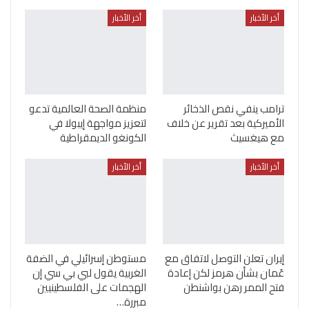
أخر الأخبار
أخر الأخبار
ترامب ينفي نقص الذخائر
منظمة الصحة العالمية تدعو
الأميركية بعد تقرير عن خلاف
لتعزيز مواجهة إيبولا في
مع هيغسيث
الكونغو الديمقراطية
أخر الأخبار
أخر الأخبار
إيران تعلن التوصل لاتفاق مع
مستوطن إسرائيلي في الضفة
عُمان بشأن هرمز لكن إعادة
الغربية يقول لبي بي سي إن
فتح الممر رهن بواشنطن
الهجمات على الفلسطينيين
مبررة…