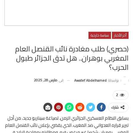
أخر الأخبار
سياسة خارجية
(حصري) طلب مغادرة نائب القنصل العام
المغربي بوهران.. هل تدق الجزائر طبول
الحرب؟
في
مارس 28, 2025
بواسطة
Awatef Abdelhamed
2
شارك
يسابق النظام العسكري الجزائري الزمن، لصياغة سيناريو جديد، من أجل
تبرير قراره العدواني ضد المغرب، الذي يقضي بإعلان نائب القنصل العام
المغربي بوهران شخصا غير مرغوب فيه، ومطالبته بمغادرة البلاد في