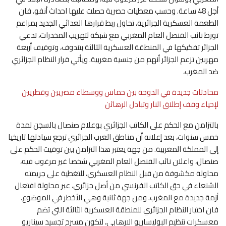
أجل 48 ساعة. وحسب معطيات حصرية حصلت عليها احداث أنفو، فان
الطغمة العسكرية الجزائرية، تحاول ربط قرارها العدائي الجديد بمزاعم
تورط نائب القنصل العام المغربي مع شبكة لتهريب المخدرات، تدعي
الجزائر تفكيكها في المنطقة العسكرية الثالثة بتندوف، وتوقيف أربعة
مهربين تزعم الجزائر أنهم من جنسية مغربية. ويأتي قرار النظام الجزائري
ضد المغرب،
محادثات جديدة في الدوحة بين حماس ووسطاء مصريين وقطريين
لإحياء وقف إطلاق النار وتبادل الرهائن
بالتزامن مع الحكم على الكاتب الجزائري بوعلام صنصال بالسجن لمدة
خمس سنوات، بعد إعلانه أن مناطق الغرب الجزائري ترجع سيادتها تاريخيا
إلى المملكة المغربية. من جهة يعتبر هذا التزامن بين توقيت الحكم على
صنصال، واعلان نائب القنصل العام المغربي شخصا غير مرغوب فيه،
محاولة مكشوفة من قبل النظام العسكري، للتغطية على جريمته
الشنعاء في حق الكاتب الفرنسي من أصل جزائري، عبر محاولة افتعال
أزمة جديدة مع المغرب. ومن جهة ثانية وهي الأخطر في الموضوع،
فان اختيار النظام الجزائري للمنطقة العسكرية الثالثة التي تضم
معسكرات تنظيم البوليساريو الارهابي، لتكون مسرح تجسيد سيناريو