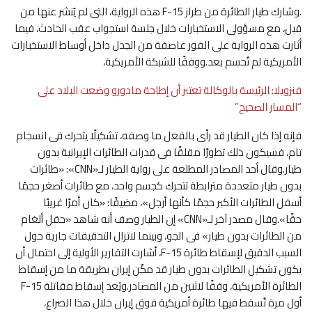
.وشارك طيار الطائرة من طراز F-15 هذه الرواية، التى لم يُنشر عنها من
قبل، مع مسؤولى الاستخبارات خلال جلسة استجواب عقب الحادث، فيما
أثارت هذه الرواية على الفور عاصفة من الجدل داخل أوساط الاستخبارات
الأمريكية لم تُحسم بعد.ووفقًا للشبكة الأمريكية،
فنزويلا: الرئيسة بالوكالة تعتبر أن إطاحة مادورو وضعت البلاد على
“المسار الصحيح”
فإنه إذا كان الطيار قد رأى بالفعل ما وصفه، تشكيلًا يتحرك فى انسجام
تام، فسيكون ذلك تطورًا مقلقًا فى قدرات الطائرات الإيرانية بدون
طيار.وقال أحد المصادر المطلعة على رواية الطيار لـ«CNN»: «طائرات
بدون طيار متعددة مترابطة تتحرك كجسم واحد، مع طائرات أصغر حجمًا
أسفل الطائرات الأكبر حجمًا كأنها أرجل»، مضيفًا: «كان أمرًا غريبًا
حقًا».وقال مصدر آخر لـ«CNN» إن الطيار وصف أنه شاهد «حقل ألغام
من الطائرات بدون طيار» فى الجو، وبينما لاتزال التحقيقات جارية حول
السبب الدقيق لإسقاط طائرة F-15، أشارت التقارير الأولية إلى احتمال أن
يكون تشكيل الطائرات بدون طيار قد مكّن إيران بطريقة ما من إسقاط
الطائرة الأمريكية، وفقًا لاثنين من المصادر.ويُعد إسقاط مقاتلة F-15
أول مرة تُسقط فيها طائرة أمريكية فوق إيران خلال هذا الصراع،