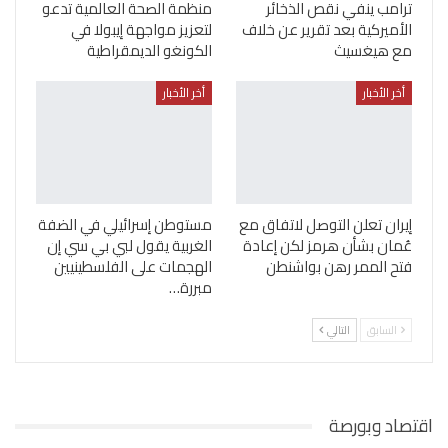
ترامب ينفي نقص الذخائر
منظمة الصحة العالمية تدعو
الأميركية بعد تقرير عن خلاف
لتعزيز مواجهة إيبولا في
مع هيغسيث
الكونغو الديمقراطية
أخر الأخبار
أخر الأخبار
إيران تعلن التوصل لاتفاق مع
مستوطن إسرائيلي في الضفة
عُمان بشأن هرمز لكن إعادة
الغربية يقول لبي بي سي إن
فتح الممر رهن بواشنطن
الهجمات على الفلسطينيين
مبررة…
السابق
التالي
اقتصاد وبورصة