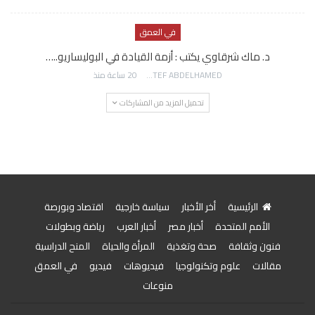
في العمق
د. ماك شرقاوي يكتب : أزمة القيادة في البوليساريو..…
AWATEF ABDELHAMED
20 ساعة منذ
تحميل المزيد من المشاركات
الرئيسية
أخر الأخبار
سياسة خارجية
اقتصاد وبورصة
الأمم المتحدة
أخبار مصر
أخبار العرب
رياضة وبطولات
فنون وثقافة
صحة وتغذية
المرأة والحياة
المنح الدراسية
مقالات
علوم وتكنولوجيا
فيديوهات
فيديو
في العمق
منوعات