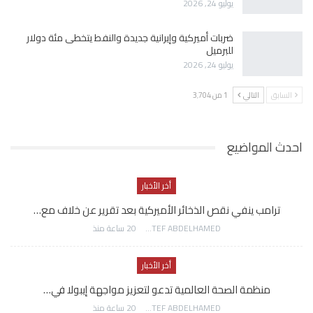
يوليو 24, 2026
ضربات أميركية وإيرانية جديدة والنفط يتخطى مئة دولار
للبرميل
يوليو 24, 2026
السابق
التالي
1 من 3٬704
احدث المواضيع
أخر الأخبار
ترامب ينفي نقص الذخائر الأميركية بعد تقرير عن خلاف مع…
AWATEF ABDELHAMED
20 ساعة منذ
أخر الأخبار
منظمة الصحة العالمية تدعو لتعزيز مواجهة إيبولا في…
AWATEF ABDELHAMED
20 ساعة منذ