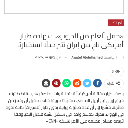
أخر الأخبار
«حقل ألغام من الدرونز».. شهادة طيار
أمريكى ناجٍ من إيران تثير جدلًا استخباريًا
في
يونيو 24, 2026
بواسطة
Awatef Abdelhamed
3
شارك
وصف طيار مقاتلة أمريكية، أنقذته القوات الخاصة بعد إسقاط طائرته
فوق إيران فى أبريل الماضى، مشهدًا مروعًا شاهده قبل أن يقفز من
طائرته، مشيرًا إلى أن عدة طائرات إيرانية بدون طيار (مسيرات) كانت تحوم
فى الهواء، تتحرك كجسم واحد، فى تشكيل يشبه قنديل البحر، وفقًا
لأربعة مصادر مطلعة على الأمر لشبكة «CNN»