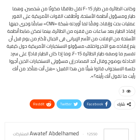
وكانت الطائرة من طراز F-15 تقل طاقمًا مكونًا من شخصين، وهما
طيار ومسؤول أنظمة الأسلحة، وأطلقت القوات الأمريكية على الفور
عمليات بحث وإنقاذ، وفقًا لما أوردته شبكة «CNN» سابقًا.وجرى حينها
إنقاذ الطيار بعد ساعات من قفزه من الطائرة، بينما تمكن ضابط أنظمة
الأسلحة من الإفلات من الأسر الإيرانى فى الجبال لأكثر من يوم قبل أن
يتم إنقاذه هو الآخر.واختلف مسؤولو الاستخبارات الأمريكية حول كيفية
تفسير ما وصفه طيار الطائرة F-15، وما إذا كان الطيار قادرًا على سرد
الحادثة بوضوح.وقال أحد المصادر إن مسؤولى الاستخبارات الذين أجروا
جلسة الاستجواب قالوا شيئًا من هذا القبيل: «هل أنت متأكد من أنك
رأيت ما تقول أنك رأيته؟».
3
ReddIt
Twitter
Facebook
شارك
WhatsApp
Pinterest
البريد الإلكتروني
Awatef Abdelhamed
12550 المشاركات