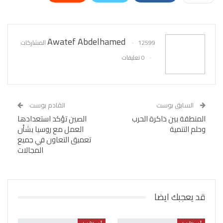
WhatsApp
Pinterest
البريد الإلكتروني
Awatef Abdelhamed
12599 المشاركات
0 تعليقات
السابق بوست
القادم بوست
المنطقة بين ذاكرة الحرب
الصين تؤكد استعدادها
وحلم التنمية
العمل مع روسيا بشأن
تعميق التعاون في جميع
المجالات
قد يعجبك ايضا