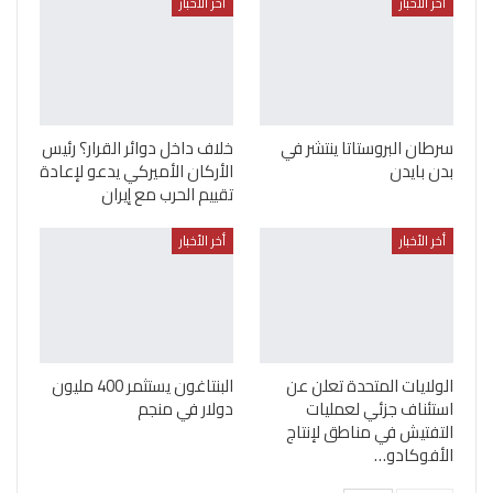
أخر الأخبار
أخر الأخبار
سرطان البروستاتا ينتشر في
خلاف داخل دوائر القرار؟ رئيس
بدن بايدن
الأركان الأميركي يدعو لإعادة
تقييم الحرب مع إيران
أخر الأخبار
أخر الأخبار
الولايات المتحدة تعلن عن
البنتاغون يستثمر 400 مليون
استئناف جزئي لعمليات
دولار في منجم
التفتيش في مناطق لإنتاج
الأفوكادو…