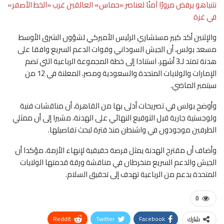
نتنياهو يرفض مرورًا آمنًا لعناصر «حماس» العالقين غرب «الخط الأصفر»
في غزة
والإثنين أكد كبير مستشاري الرئيس الأميركي لشؤون الشرق الأوسط
مسعد بولس، أن الجيش السوداني وقوات الدعم السريع وافقا على
هدنة تمتد لـ3 أشهر، استنادا إلى خطة المجموعة الرباعية التي تضم
الإمارات والولايات المتحدة والسعودية ومصر، المعلنة في 12 من
سبتمبر الماضي.
وأوضح بولس في تصريحات أدلى بها من القاهرة، أن مناقشات فنية
ولوجستية جارية قبل التوقيع النهائي على الهدنة، مشيرا إلى أن ممثلي
الطرفين موجودون في واشنطن منذ فترة لبحث تفاصيلها.
وأضاف أن مقترح الهدنة يمثل فرصة حقيقية لإنهاء الأزمة، مؤكدا أن
الجيش والدعم السريع منخرطان في مناقشة ورقة قدمتها الولايات
المتحدة بدعم من الرباعية تهدف إلى تحقيق السلام.
0
ReddIt
Twitter
Facebook
شارك