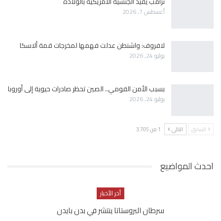
ترامب يقيد الجنسية الأمريكية بالولادة
أغسطس 7, 2026
لافروف: واشنطن عدلت فهمها لمخرجات قمة ألاسكا
يوليو 24, 2026
بسبب الأمن القومي.. الصين تحظر صادرات حيوية إلى أوروبا
يوليو 24, 2026
السابق
التالي
1 من 3٬705
احدث المواضيع
أخر الأخبار
سرطان البروستاتا ينتشر في بدن بايدن