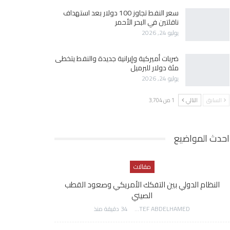
سعر النفط تجاوز 100 دولار بعد استهداف
ناقلتين في البحر الأحمر
يوليو 24, 2026
ضربات أميركية وإيرانية جديدة والنفط يتخطى
مئة دولار للبرميل
يوليو 24, 2026
السابق
التالي
1 من 3٬704
احدث المواضيع
مقالات
النظام الدولي بين التفكك الأمريكي وصعود القطب
الصيني
AWATEF ABDELHAMED
34 دقيقة منذ