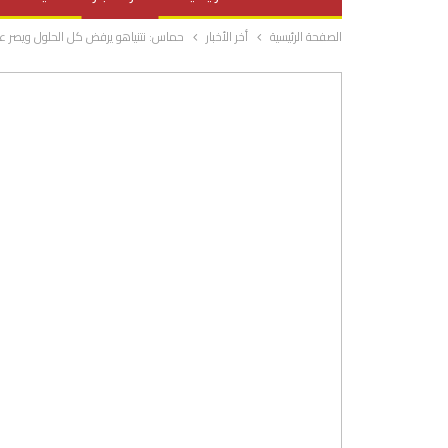
الصفحة الرئيسية
أخر الأخبار
حماس: نتنياهو يرفض كل الحلول ويصر عل
صحة وتغذية
المرأة والحياة