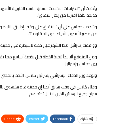
وأكدت أن “اعترافات المتحدث السابق باسم الخارجية الأميرك
جديدة كلما اقتربنا من إنجاز الاتفاق”.
وشددت حماس على أن “الاتفاق على وقف إطلاق النار هو الط
عن مصير الأسرى الأحياء لدى المقاومة”.
ووافقت إسرائيل هذا الشهر على خطة للسيطرة على مدينة غز
ومن المتوقع ألا يبدأ تنفيذ الخطة قبل بضعة أسابيع مما ي
بين حماس وإسرائيل.
وتوعد وزير الدفاع الإسرائيلي يسرائيل كاتس، الأحد، بالمضي
وقال كاتس في وقت سابق أيضا إن مدينة غزة ستسوى بالأر
سراح جميع الرهائن الذين لا تزال تحتجزهم.
ReddIt
Twitter
Facebook
شارك