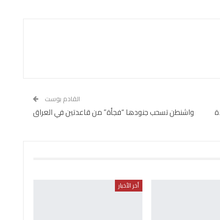
القادم بوست
ة
واشنطن تسحب جنودها “فجأة” من قاعدتين في العراق
أخر الأخبار