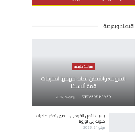
يديو
في العمق
منوعات
اقتصاد وبورصة
سياسة خارجية
لافروف: واشنطن عدلت فهمها لمخرجات
قمة ألاسكا
AWATEF ABDELHAMED
يوليو 24, 2026
بسبب الأمن القومي.. الصين تحظر صادرات
حيوية إلى أوروبا
يوليو 24, 2026