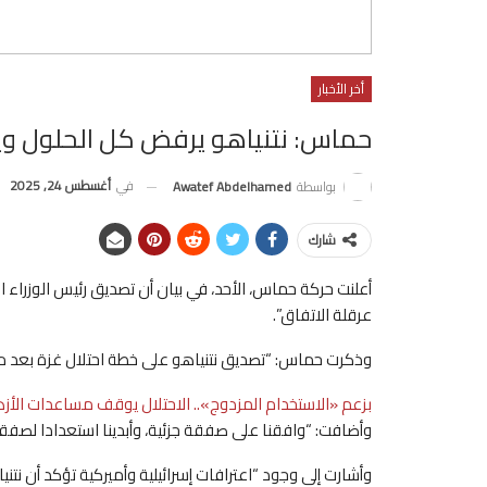
أخر الأخبار
حماس: نتنياهو يرفض كل الحلول ويص
في
أغسطس 24, 2025
بواسطة
Awatef Abdelhamed
شارك
أعلنت حركة حماس، الأحد، في بيان أن تصديق رئيس الوزراء ال
عرقلة الاتفاق”.
وذكرت حماس: “تصديق نتنياهو على خطة احتلال غزة بعد مو
بزعم «الاستخدام المزدوج».. الاحتلال يوقف مساعدات الأزه
وأضافت: “وافقنا على صفقة جزئية، وأبدينا استعدادا لصفق
وأشارت إلى وجود “اعترافات إسرائيلية وأميركية تؤكد أن ن