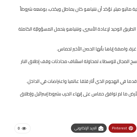
ية ماثيو ميلر، تؤكد أن نتنياهو كان يماطل ويكذب، بوضعه شروطاً
ريق الوحيد لإعادة الأسرى، ونتنياهو يتحمل المسؤوليّة الكاملة
ة، واصفة إياها بأنها الحصن الأخير لحماس.
فسح المجال للوسطاء لمحاولة استئناف محادثات وقف إطلاق النار
 قدما في الهجوم الذي أثار قلقا عالميا واعتراضات في الداخل.
ض ما لم توافق حماس على إنهاء الحرب بشروط إسرائيل وإطلاق
Pinterest
البريد الإلكتروني
0