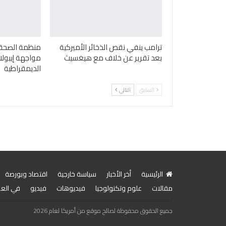
ترامب ينفي نقص الذخائر الأميركية
منظمة الصحة ا
بعد تقرير عن خلاف مع هيغسيث
مواجهة إيبولا
الديمقراطية
السابق
التالي
الرئيسية
أخر الأخبار
سياسة خارجية
اقتصاد وبورصة
مقالات
علوم وتكنولوجيا
فيديوهات
فيديو
في الع
جميع الحقوق محفوظة لصالح موقع من أمريكا لعام 2026