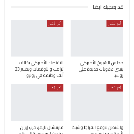
قد يعجبك ايضا
أخر الأخبار
أخر الأخبار
مجلس الشيوخ الأميركي
الاقتصاد الأميركي يخالف
يتبنى عقوبات جديدة على
ترامب والتوقعات ويخسر 23
روسيا
ألف وظيفة في يوليو
أخر الأخبار
أخر الأخبار
واشنطن تتوقع انفراجا وشيكا
فايننشال تايمز: حرب إيران
لأزمة هرمز وجهود
دفعت السعودية إلى بناء