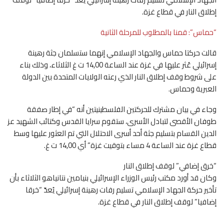
إطلاق النار في قطاع غزة.
“حماس”: قمنا بالمطلوب للمرحلة الثانية
قالت حركتا حماس والجهاد الإسلامي إنهما ستسلمان جثة رهينة
إسرائيلي عُثر عليها في غزة عند الساعة 14,00 ت غ الثلاثاء، وذلك بناء
على شروط وقف إطلاق النار الذي رعته الولايات المتحدة بين الدولة
العبرية وحماس.
وجاء في بيان مشترك للحركتين الفلسطينيتين أنه “في إطار صفقة
طوفان الأقصى لتبادل الأسرى، ستقوم سرايا القدس وكتائب الشهيد عز
الدين القسام بتسليم جثة أحد أسرى الاحتلال التي تم العثور عليها وسط
قطاع غزة عند الساعة 4 مساء بتوقيت غزة” أي 14,00 ت غ.
“خرق إضافي” لوقف إطلاق النار
وكان قد أورد مكتب رئيس الوزراء الإسرائيلي بنيامين نتانياهو الثلاثاء بأن
تأخير حركة الجهاد الإسلامي تسليم رفات رهينة إسرائيلي يُعدّ “خرقا
إضافيا” لوقف إطلاق النار في قطاع غزة.