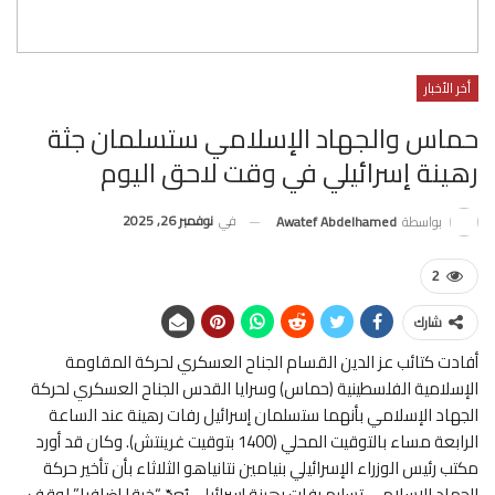
أخر الأخبار
حماس والجهاد الإسلامي ستسلمان جثة
رهينة إسرائيلي في وقت لاحق اليوم
في
نوفمبر 26, 2025
بواسطة
Awatef Abdelhamed
2
شارك
أفادت كتائب عز الدين القسام الجناح العسكري لحركة المقاومة
الإسلامية الفلسطينية (حماس) وسرايا القدس الجناح العسكري لحركة
الجهاد الإسلامي بأنهما ستسلمان إسرائيل رفات رهينة عند الساعة
الرابعة مساء بالتوقيت المحلي (1400 بتوقيت غرينتش). وكان قد أورد
مكتب رئيس الوزراء الإسرائيلي بنيامين نتانياهو الثلاثاء بأن تأخير حركة
الجهاد الإسلامي تسليم رفات رهينة إسرائيلي يُعدّ “خرقا إضافيا” لوقف