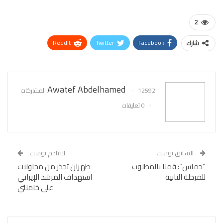
2
ReddIt
Twitter
Facebook
شارك
WhatsApp
Pinterest
البريد الإلكتروني
Awatef Abdelhamed
12592 المشاركات
0 تعليقات
السابق بوست
القادم بوست
“حماس”: قمنا بالمطلوب
طهران تحذر من محاولات
للمرحلة الثانية
استهداف المرشد الإيراني
على خامنئي