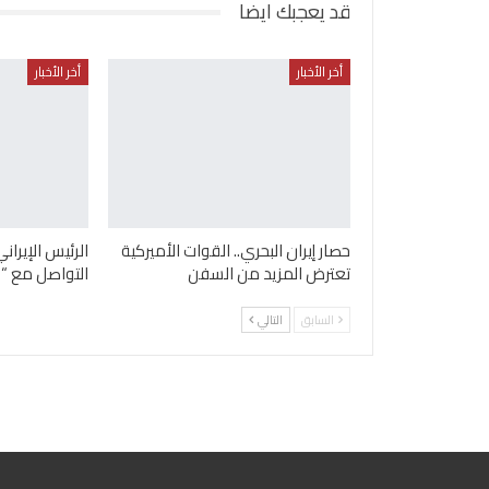
قد يعجبك ايضا
أخر الأخبار
أخر الأخبار
حصار إيران البحري.. القوات الأميركية
الرئيس الإيرا
تعترض المزيد من السفن
التواصل مع “ا
السابق
التالي