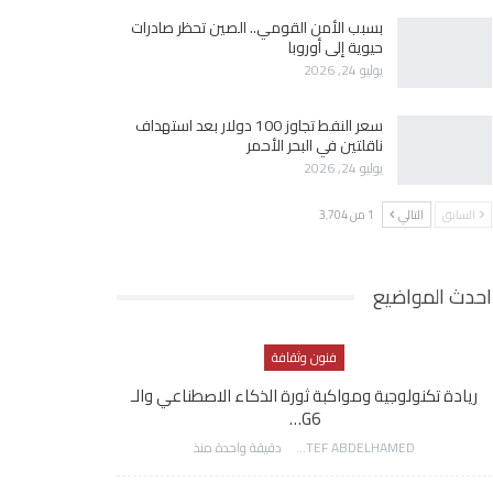
بسبب الأمن القومي.. الصين تحظر صادرات
حيوية إلى أوروبا
يوليو 24, 2026
سعر النفط تجاوز 100 دولار بعد استهداف
ناقلتين في البحر الأحمر
يوليو 24, 2026
السابق
التالي
1 من 3٬704
احدث المواضيع
فنون وثقافة
ريادة تكنولوجية ومواكبة ثورة الذكاء الاصطناعي والـ
G6…
AWATEF ABDELHAMED
دقيقة واحدة منذ