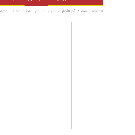
الصفحة الرئيسية
أخر الأخبار
خبراء يناقشون بالرباط تداعيات التشرذم 
صحة وتغذية
المرأة والحياة