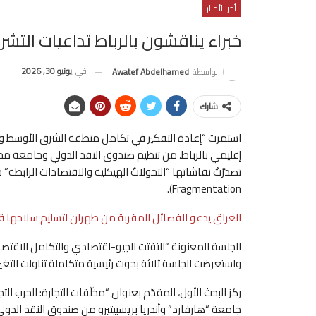
أخر الأخبار
خبراء يناقشون بالرباط تداعيات الت
في
يونيو 30, 2026
بواسطة
Awatef Abdelhamed
شارك
استمرت “إعادة التفكير في تكامل منطقة الشرق الأوسط وشم
إقليمي بالرباط، من تنظيم صندوق النقد الدولي وجامعة مح
Fragmentation).
العراق يدعو الفصائل المقربة من طهران لتسليم سلاحها ق
واستعرضت الجلسة ثلاثة بحوث رئيسية متكاملة تناولت التغي
ركز البحث الأول، المقدّم بعنوان “مخلّفات التجارة: الحرب الت
جامعة “هارفارد” وأندريا بريسبيتيرو من صندوق النقد الدولي،