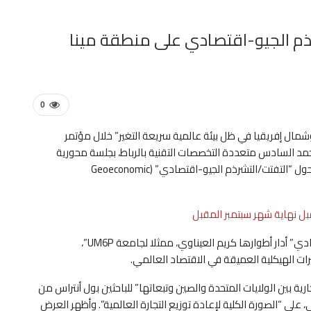
شرذم الجيو-اقتصادي على منطقة مينا
0
ال إفريقيا في ظل بيئة عالمية سريعة التغير” خلال مؤتمر
مد السادس متعددة التخصصات التقنية بالرباط، بجلسة محورية
تصدرَّتْ نقاشاتها “التحولاتُ الهيكلية والاقتصادات الرابطة” حول “التفتت/التشرذم الجيو-اقتصادي” (Geoeconomic
بل نهاية شهر سبتمبر المقبل
الجلسة المعنونة “التفتت الجيو-اقتصادي والتكامل الاقتصادي” أدار أطوارها كريم العيناوي، ممثلا لجامعة UM6P”،
رات الهيكلية العميقة في الاقتصاد العالمي.
جارية بين الولايات المتحدة والصين وتبعاتها” للباحثين بول أنتراس من
 على “الصورة الكلية لإعادة توزيع التجارة العالمية”. وأظهر العرض