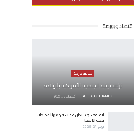
يديو
في العمق
منوعات
اقتصاد وبورصة
سياسة خارجية
ترامب يقيد الجنسية الأمريكية بالولادة
AWATEF ABDELHAMED
أغسطس 7, 2026
لافروف: واشنطن عدلت فهمها لمخرجات
قمة ألاسكا
يوليو 24, 2026