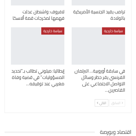
ترامب يقيد الجنسية الأمريكية
لافروف: واشنطن عدلت
بالولادة
فهمها لمخرجات قمة ألاسكا
سياسة خارجية
سياسة خارجية
في سابقة أوروبية… البرلمان
إيطاليا: ميلوني تطالب بـ”تحديد
الفرنسي يقر حظر وسائل
المسؤوليات” في قضية وفاة
التواصل الاجتماعي على
مغربي عند توقيفه…
القاصرين…
السابق
التالي
اقتصاد وبورصة