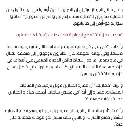
وقال سلاح الجو الإسرائيلي إن الطيارين الذين أُرسلوا في اليوم الأول من
العملية ضد إيران لـ”حماية سماء إسرائيل واعتراض الصواريخ”، أضافوا
صواريخ جو-أرض إلى طائراتهم.
“سرديات مزيفة” تفضح ازدواجية خطاب جنوب إفريقيا ضد المغرب
وأضاف: “كان على كل طائرة تنفيذ مهمة استطلاع لفترة زمنية محددة
مسبقا. وفي نهاية المهمة، كان الطيارون يتوجهون إلى منطقة القتال
في غزة بعدما اقترحوا إسقاط فائض الذخيرة المتبقي على أهداف في
غزة لمساعدة القوات البرية التي كانت تُجري مناورات في شمال قطاع
غزة ومنطقة خان يونس”.
وأبرزت “معاريف” أن مقترح الطيارين قوبل بترحيب من القيادات
العسكرية، مشيرة إلى أنه “في غضون ساعات، أصبحت مبادرة الطيارين
عملية روتينية مستمرة”.
وأكدت: “أمر قائد سلاح الجو، اللواء تومر بار، حينها بتوسيع نطاق العملية
ليشمل جميع الأسراب.. وبالتالي كثّف سلاح الجو موجات هجماته على
غزة”.