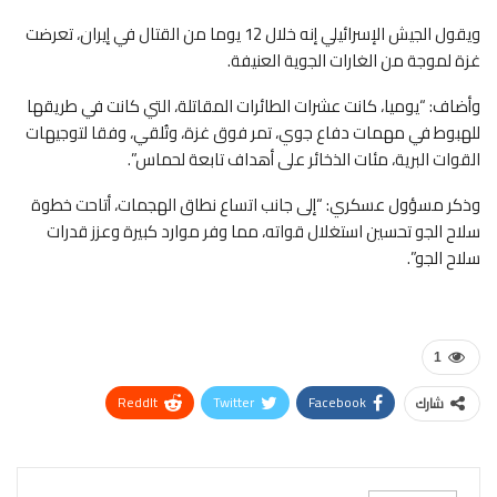
ويقول الجيش الإسرائيلي إنه خلال 12 يوما من القتال في إيران، تعرضت
غزة لموجة من الغارات الجوية العنيفة.
وأضاف: “يوميا، كانت عشرات الطائرات المقاتلة، التي كانت في طريقها
للهبوط في مهمات دفاع جوي، تمر فوق غزة، وتُلقي، وفقا لتوجيهات
القوات البرية، مئات الذخائر على أهداف تابعة لحماس”.
وذكر مسؤول عسكري: “إلى جانب اتساع نطاق الهجمات، أتاحت خطوة
سلاح الجو تحسين استغلال قواته، مما وفر موارد كبيرة وعزز قدرات
سلاح الجو”.
1
ReddIt
Twitter
Facebook
شارك
WhatsApp
Pinterest
البريد الإلكتروني