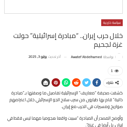
سياسة خارجية
خلال حرب إيران.. “مبادرة إسرائيلية” حولت
غزة لجحيم
آخر تحديث
يوليو 3, 2025
بواسطة
Awatef Abdelhamed
1
شارك
كشفت صحيفة “معاريف” الإسرائيلية تفاصيل ما وصفتها بـ”مبادرة
ذاتية” قام بها طيارون من سرب سلاح الجو الإسرائيلي خلال اعتراضهم
صواريخ ومسيرات في الحرب مع إيران.
وأوضح المصدر أن المبادرة “سببت واقعا هجوميا مهما ليس فقط في
إيران، بل أيضا في غزة”.