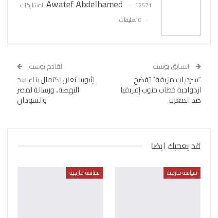
Awatef Abdelhamed
12571 المشاركات
0 تعليقات
السابق بوست
القادم بوست
“سرديات مزيفة” تفضح
إثيوبيا تعلن اكتمال بناء سد
ازدواجية خطاب جنوب إفريقيا
النهضة.. ورسالة لمصر
ضد المغرب
والسودان
قد يعجبك ايضا
سياسة خارجية
سياسة خارجية