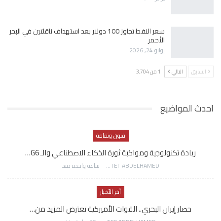
سعر النفط تجاوز 100 دولار بعد استهداف ناقلتين في البحر
الأحمر
يوليو 24, 2026
السابق
التالي
1 من 3٬704
احدث المواضيع
فنون وثقافة
ريادة تكنولوجية ومواكبة ثورة الذكاء الاصطناعي والـ G6…
AWATEF ABDELHAMED
ساعة واحدة منذ
أخر الأخبار
حصار إيران البحري.. القوات الأميركية تعترض المزيد من…