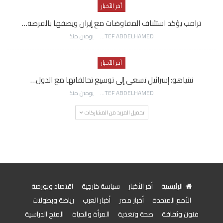
أخر الأخبار
ترامب يؤكد استئناف المفاوضات مع إيران ويصفها بالفرصة…
AWATEF ABDELHAMED
يومين منذ
أخر الأخبار
نتنياهو: إسرائيل تسعى إلى توسيع تحالفاتها مع الدول…
AWATEF ABDELHAMED
يومين منذ
تحميل المزيد من المشاركات
الرئيسية
أخر الأخبار
سياسة خارجية
اقتصاد وبورصة
الأمم المتحدة
أخبار مصر
أخبار العرب
رياضة وبطولات
فنون وثقافة
صحة وتغذية
المرأة والحياة
المنح الدراسية