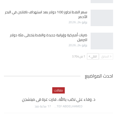
سعر النفط تجاوز 100 دولار بعد استهداف ناقلتين في البحر
الأحمر
يوليو 24, 2026
ضربات أميركية وإيرانية جديدة والنفط يتخطى مئة دولار
للبرميل
يوليو 24, 2026
السابق
التالي
1 من 3٬704
احدث المواضيع
مقالات
د. وفاء علي تكتب: ياالله.. فازت غزة فى ميتشجن
AWATEF ABDELHAMED
17 ساعة منذ