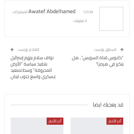
Awatef Abdelhamed
12530 المشاركات
0 تعليقات
السابق بوست
القادم بوست
“كابوس قناة السويس”.. هل
نواف سلام يتهم إسرائيل
يتكرر في هرمز؟
بتنفيذ سياسة “الأرض
المحروقة” وسط تصعيد
عسكري واسع جنوب لبنان
قد يعجبك ايضا
أخر الأخبار
أخر الأخبار