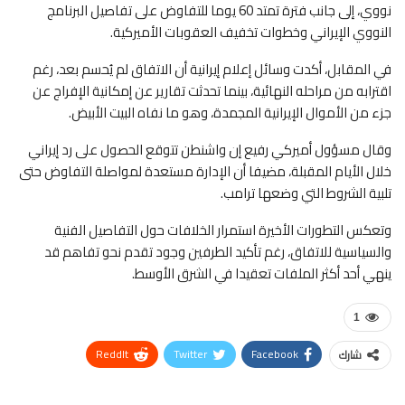
نووي، إلى جانب فترة تمتد 60 يوما للتفاوض على تفاصيل البرنامج
النووي الإيراني وخطوات تخفيف العقوبات الأميركية.
في المقابل، أكدت وسائل إعلام إيرانية أن الاتفاق لم يُحسم بعد، رغم
اقترابه من مراحله النهائية، بينما تحدثت تقارير عن إمكانية الإفراج عن
جزء من الأموال الإيرانية المجمدة، وهو ما نفاه البيت الأبيض.
وقال مسؤول أميركي رفيع إن واشنطن تتوقع الحصول على رد إيراني
خلال الأيام المقبلة، مضيفا أن الإدارة مستعدة لمواصلة التفاوض حتى
تلبية الشروط التي وضعها ترامب.
وتعكس التطورات الأخيرة استمرار الخلافات حول التفاصيل الفنية
والسياسية للاتفاق، رغم تأكيد الطرفين وجود تقدم نحو تفاهم قد
ينهي أحد أكثر الملفات تعقيدا في الشرق الأوسط.
1
ReddIt
Twitter
Facebook
شارك
WhatsApp
Pinterest
البريد الإلكتروني