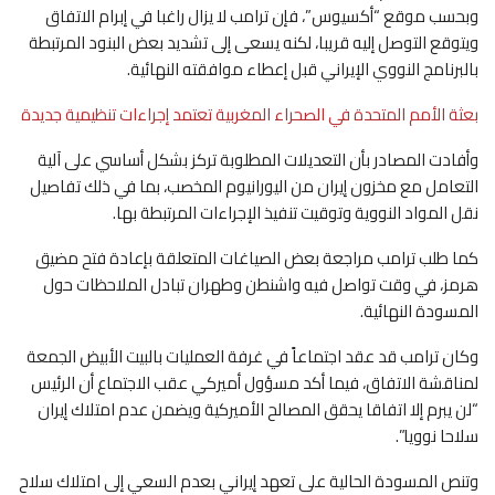
وبحسب موقع “أكسيوس”، فإن ترامب لا يزال راغبا في إبرام الاتفاق
ويتوقع التوصل إليه قريبا، لكنه يسعى إلى تشديد بعض البنود المرتبطة
بالبرنامج النووي الإيراني قبل إعطاء موافقته النهائية.
بعثة الأمم المتحدة في الصحراء المغربية تعتمد إجراءات تنظيمية جديدة
وأفادت المصادر بأن التعديلات المطلوبة تركز بشكل أساسي على آلية
التعامل مع مخزون إيران من اليورانيوم المخصب، بما في ذلك تفاصيل
نقل المواد النووية وتوقيت تنفيذ الإجراءات المرتبطة بها.
كما طلب ترامب مراجعة بعض الصياغات المتعلقة بإعادة فتح مضيق
هرمز، في وقت تواصل فيه واشنطن وطهران تبادل الملاحظات حول
المسودة النهائية.
وكان ترامب قد عقد اجتماعاً في غرفة العمليات بالبيت الأبيض الجمعة
لمناقشة الاتفاق، فيما أكد مسؤول أميركي عقب الاجتماع أن الرئيس
“لن يبرم إلا اتفاقا يحقق المصالح الأميركية ويضمن عدم امتلاك إيران
سلاحا نوويا”.
وتنص المسودة الحالية على تعهد إيراني بعدم السعي إلى امتلاك سلاح