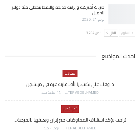
ضربات أميركية وإيرانية جديدة والنفط يتخطى مئة دولار
للبرميل
يوليو 24, 2026
السابق
التالي
1 من 3٬704
احدث المواضيع
مقالات
د. وفاء علي تكتب: ياالله.. فازت غزة فى ميتشجن
AWATEF ABDELHAMED
14 ساعة منذ
أخر الأخبار
ترامب يؤكد استئناف المفاوضات مع إيران ويصفها بالفرصة…
AWATEF ABDELHAMED
يومين منذ