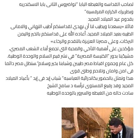
لصاحب القداسه والغبطه البابا “تواضروس الثانى بابا الاسكندريه
وبطريرك الكرازه المرقسيه”
بقدوم عيد الميلاد المجيد
قائلا «يسعدنا ويطيب لنا أن نهدي لقداستكم أطيب التهاني والامانى
الطيبه بعيد الميلاد المجيد، أعاده الله على قداستكم بالخير واليمن
البركات، وعلى مصرنا العزيزة بالتقدم والرخاء»
مؤكدين على أهمية التآخي والمحبة التي تجمع أبناء الشعب المصري،
مشيدًينا بدور “الكنيسة المصرية” في نشر قيم السلام والوحدة الوطنية.
كل عام وجموع اقباط مصر طيبين وشبابنا بخير وسلام”.ستظل مصر دائما
فى امن وامان وتلاحم وطنى قوى
هذا وتمثل بالحضور بكاتدرائية العباسبه” شباب إيد فى إيد ” بأعياد الميلاد
المجيد وفد رفيع المستوى ترأسه د سامح الشيخ
سادت حاله من الغبطه والسرور بالوحده الوطنيه