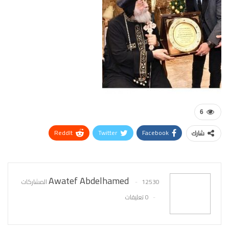
6
ReddIt
Twitter
Facebook
شارك
WhatsApp
Pinterest
البريد الإلكتروني
Awatef Abdelhamed
12530 المشاركات
0 تعليقات