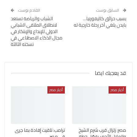
السابق بوست
القادم بوست
بسبب حرائق كاليفورنيا…
الشباب والرياضة تستعد
بايدن يلغي آخر رحلة خارجية له
لانطلاق الملتقى الشبابي
الدولي للإبداع والإبتكار في
مجال الذكاء الاصطناعي في
نسخته الثالثة
قد يعجبك ايضا
أخبار مصر
أخبار مصر
مصر: زلزال قرب شرم الشيخ
ترامب: تلقيت إفادة بما جرى
والهلال الأحمر يفعّل خطة
في مصر