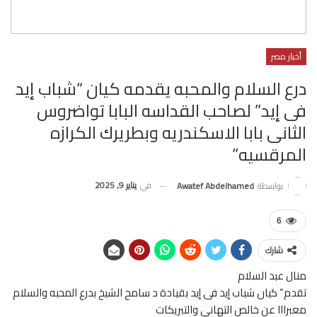
أخبار مصر
درع السلام والمحبه يقدمه كيان “شباب إيد
فى إيد” لصاحب القداسه البابا تواضروس
الثانى بابا الاسكندريه وبطريرك الكرازه
المرقسيه”
في
يناير 9, 2025
بواسطة
Awatef Abdelhamed
6
شارك
منال عبد السلام
تقدم” كيان شباب إيد فى إيد بقيادة د سامح الشيخ بدرع المحبه والسلام
معبرااا عن خالص التهانى والتبريكات