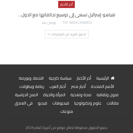
أخر الأخبار
نتنياهو: إسرائيل تسعى إلى توسيع تحالفاتها مع الدول…
AWATEF ABDELHAMED
يومين منذ
تحميل المزيد من المشاركات
الرئيسية
أخر الأخبار
سياسة خارجية
اقتصاد وبورصة
الأمم المتحدة
أخبار مصر
أخبار العرب
رياضة وبطولات
فنون وثقافة
صحة وتغذية
المرأة والحياة
المنح الدراسية
مقالات
علوم وتكنولوجيا
فيديوهات
فيديو
في العمق
منوعات
جميع الحقوق محفوظة لصالح موقع من أمريكا لعام 2026