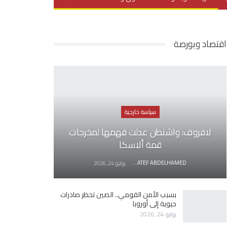
يديو
في العمق
منوعات
اقتصاد وبورصة
سياسة خارجية
لافروف: واشنطن عدلت فهمها لمخرجات
قمة ألاسكا
AWATEF ABDELHAMED
يوليو 24, 2026
بسبب الأمن القومي.. الصين تحظر صادرات
حيوية إلى أوروبا
يوليو 24, 2026