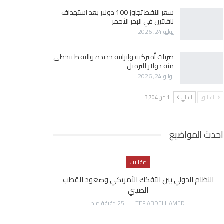
سعر النفط تجاوز 100 دولار بعد استهداف
ناقلتين في البحر الأحمر
يوليو 24, 2026
ضربات أميركية وإيرانية جديدة والنفط يتخطى
مئة دولار للبرميل
يوليو 24, 2026
السابق
التالي
1 من 3٬704
احدث المواضيع
مقالات
النظام الدولي بين التفكك الأمريكي وصعود القطب
الصيني
AWATEF ABDELHAMED
25 دقيقة منذ