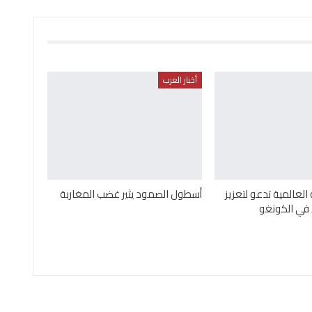
أخبار العرب
لعالمية تدعو لتعزيز
أسطول الصمود يثير غضب المغاربة
 في الكونغو