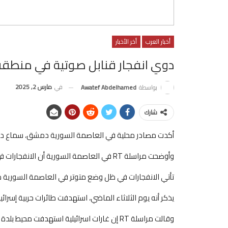
أخبار العرب
أخر الأخبار
دوي انفجار قنابل صوتية في منطق
في
مارس 2, 2025
بواسطة
Awatef Abdelhamed
شارك
أكدت مصادر محلية في العاصمة السورية دمشق، سماع دوي
وأوضحت مراسلة RT في العاصمة السورية أن الانفجارات في المزة دمشق ناتجة عن قنابل صوتية داخل حي سكني.
تأتي الانفجارات في ظل وضع متوتر في العاصمة السورية 
يذكر أنه يوم الثلاثاء الماضي، استهدفت طائرات حربية إس
وقالت مراسلة RT إن غارات اسرائيلية استهدفت محيط بلدة إزرع بريف درعا أقصى جنوب سوريا.