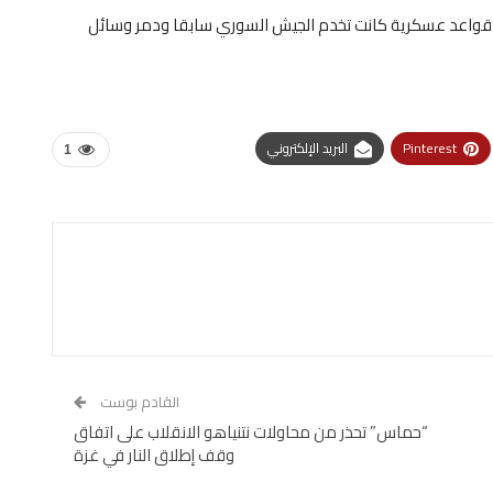
رية إن الجيش أغار على قواعد عسكرية كانت تخدم الجيش السوري سابقا ودمر وسائل
Pinterest
البريد الإلكتروني
1
القادم بوست
“حماس” تحذر من محاولات نتنياهو الانقلاب على اتفاق
وقف إطلاق النار في غزة