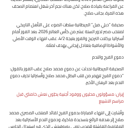
عن الفراعنة بقيادة صلاح، لكن هناك نجم آخر شغل اهتمام الصحف
هذه المرة، بجانب صلاح.
صحيفة “ديلي ميل” البريطانية سلطت الضوء على التأهل التاريخي
لمنتخب مصر لدور الستة عشر من كأس العالم 2026، بعد الفوز أمام
أستراليا بركلات الترجيح والفوز بنتيجة 4/2، عقب انتهاء الوقت الأصلي
والأشواط الإضافية بتعادل إيجابي بهدف لمثله.
دموع الفرح والندم
الصحيفة البريطانية تحدثت عن دموع محمد صلاح عقب الفوز بالقول:
“دموع الفرح تنهمر من قلب البطل محمد صلاح وأستراليا تذرف دموع
الندم بعد الرهان الأخير.
إيران: مسؤولون محليون ووفود أجنبية يحيّون نعش خامنئي قبل
مراسم التشييع
وأشارت إلى انتهاء المباراة بدموع الفرح لقائد المنتخب المصري محمد
صلاح إثر هدفه الرائع بتسديدة ماكرة، ودموع الندم الأسترالية بعد
المقامرة الفاشلة للمدرب توني بوبوفيتش، الذي قرر استبدال الحارس