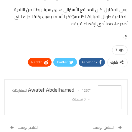
وفي المقابل، كان المدافع الأسترالي هاري سوتار بطلاً من الناحية
الدفاعية طوال المباراة، لكنه سيُذكر للأسف بسبب ركلة الجزاء التي
أهدرها، مما أدى لإقصاء فريقه.
ي
3
ReddIt
Twitter
Facebook
شارك
WhatsApp
Pinterest
البريد الإلكتروني
Awatef Abdelhamed
12571 المشاركات
0 تعليقات
السابق بوست
القادم بوست