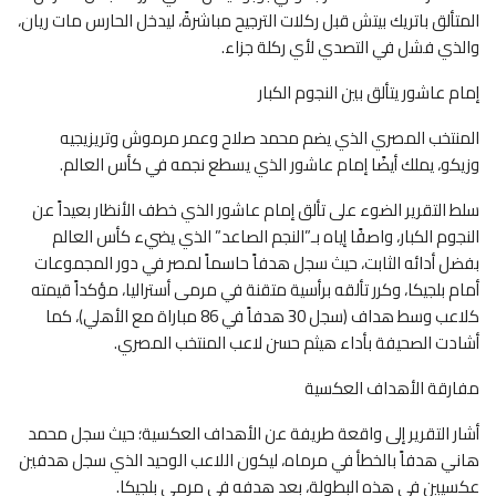
المتألق باتريك بيتش قبل ركلات الترجيح مباشرةً، ليدخل الحارس مات ريان،
والذي فشل في التصدي لأي ركلة جزاء.
إمام عاشور يتألق بين النجوم الكبار
المنتخب المصري الذي يضم محمد صلاح وعمر مرموش وتريزيجيه
وزيكو، يملك أيضًا إمام عاشور الذي يسطع نجمه في كأس العالم.
سلط التقرير الضوء على تألق إمام عاشور الذي خطف الأنظار بعيداً عن
النجوم الكبار، واصفًا إياه بـ”النجم الصاعد” الذي يضيء كأس العالم
بفضل أدائه الثابت، حيث سجل هدفاً حاسماً لمصر في دور المجموعات
أمام بلجيكا، وكرر تألقه برأسية متقنة في مرمى أستراليا، مؤكداً قيمته
كلاعب وسط هداف (سجل 30 هدفاً في 86 مباراة مع الأهلي)، كما
أشادت الصحيفة بأداء هيثم حسن لاعب المنتخب المصري.
مفارقة الأهداف العكسية
أشار التقرير إلى واقعة طريفة عن الأهداف العكسية؛ حيث سجل محمد
هاني هدفاً بالخطأ في مرماه، ليكون اللاعب الوحيد الذي سجل هدفين
عكسيين في هذه البطولة، بعد هدفه في مرمى بلجيكا.