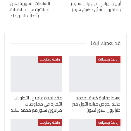
أول رد إيراني على بيان ستارمر
السلطات السورية تعلن
وماكرون بشأن مضيق هرمز
المباشرة في محاكمات
بأحداث السويداء
قد يعجبك ايضا
رياضة وبطولات
رياضة وبطولات
وسط حفاوة كبيرة.. محمد
عقد لمدة عامين.. التطورات
صلاح يخوض مرانه الأول مع
الأخيرة في مفاوضات
طرابزون سبور (صور)
طرابزون سبور مع محمد صلاح
رياضة وبطولات
رياضة وبطولات