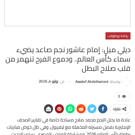
رياضة وبطولات
ديلي ميل: إمام عاشور نجم صاعد يضيء
سماء كأس العالم.. ودموع الفرح تنهمر من
قلب صلاح البطل
في
يوليو 4, 2026
بواسطة
Awatef Abdelhamed
3
شارك
عادة ما يحتل النجم محمد صلاح مساحة خاصة في تقارير الصحف
الإنجليزية بفضل مسيرته المذهلة مع ليفربول، وفي ظل خوض مباريات
بطولة كأس العالم 2026، ومشاركة المنتخب المصري، يستمر الحديث