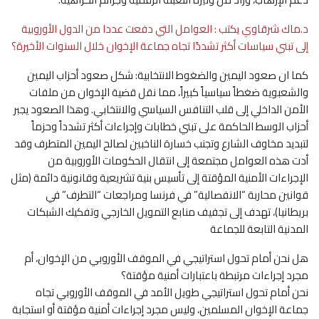
د.ماك شرقاوي يكتب : العوامل التي دفعت عددا من الدول الأوروبية
إلى تبني سياسات أكثر تشددًا تجاه جماعة الإخوان خلال السنوات الأخيرة؟
كما ان صعود اليمين والضغوط الانتخابية: شكل صعود أحزاب اليمين
والشعبوية ضغطاً سياسياً كبيراً، مما نقل قضية الإخوان من ملفات
الأمن الداخلي إلى قلب التنافس السياسي والانتخابي. وهذا الصعود يجبر
أحزاب الوسط الحاكمة على تبني خطابات وإجراءات أكثر تشدداً وحزماً
لتبديد مخاوف الشارع وتجنب خسارة الناخبين لصالح اليمين المتطرف وقد
أدت هذه العوامل مجتمعة إلى انتقال الحكومات الأوروبية من
الإجراءات الأمنية المؤقتة إلى تأسيس بنية تشريعية وقانونية دائمة (مثل
قوانين محاربة “الانفصالية” في فرنسا ومراجعات “التطرف” في
بريطانيا)، تهدف إلى تجفيف منابع التمويل الخارجي وتفكيك الشبكات
المدنية التابعة للجماعة
هل نحن أمام تحول استراتيجي في الموقف الأوروبي من الإخوان، أم
مجرد إجراءات مرتبطة باعتبارات أمنية مؤقتة؟
نحن أمام تحول استراتيجي طويل الأمد في الموقف الأوروبي تجاه
جماعة الإخوان المسلمين، وليس مجرد إجراءات أمنية مؤقتة أو استجابة