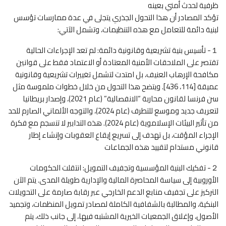
ظرفية لحدث أمني بعينه
تؤكد المصادر أن هذا التحول الجذري يتجلى في عدة ممارسات تؤسس
لبنية دائمة للتعامل مع هذه التنظيمات، وتشمل الآتي:
１- تأسيس بنية تشريعية وقانونية دائمة: لم تعد الإجراءات الحالية
تقتصر على الملاحقات الأمنية المعتادة أو الاعتماد فقط على قوانين
مكافحة الإرهاب العنيف، بل امتدت لتشمل تغييرات تشريعية وقانونية
عميقة [114، 436]. ويتضح هذا التحول من خلال خطوات ملموسة مثل
سن فرنسا لقانون محاربة “الانفصالية” (عام 2021)، وإصدار بريطانيا
لتعريف جديد وموسع للتطرف (عام 2024)، والتوجه الألماني الصارم للحد
من تأثير البيئات الإسلاموية (عام 2024). هذه التدابير لا تنسجم مع فكرة
الإجراء المؤقت، بل تهدف إلى تسريع إيقاع العقوبات وإنشاء إطار
قانوني مستدام لتقييد هذه الجماعات
２- تفكيك البنية المؤسسية وتجفيف التمويل: انتقلت الحكومات
الأوروبية إلى سياسة المحاصرة المالية والإدارية طويلة المدى. يتم الآن
التركيز على تجفيف منابع الدعم الخارجي عبر رقابة صارمة على التحويلات
البنكية، والمطالبة بالشفافية الكاملة لمصادر تمويل المنظمات، وتجميد
الأصول، وإغلاق الجمعيات الخيرية المشتبه فيها، إلى جانب ذلك، يتم