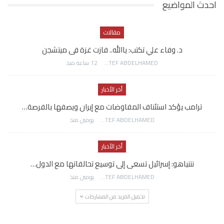
احدث المواضيع
مقالات
د. وفاء علي تكتب: ياالله.. فازت غزة فى ميتشجن
AWATEF ABDELHAMED
12 ساعة منذ
أخر الأخبار
ترامب يؤكد استئناف المفاوضات مع إيران ويصفها بالفرصة…
AWATEF ABDELHAMED
يومين منذ
أخر الأخبار
نتنياهو: إسرائيل تسعى إلى توسيع تحالفاتها مع الدول…
AWATEF ABDELHAMED
يومين منذ
تحميل المزيد من المشاركات