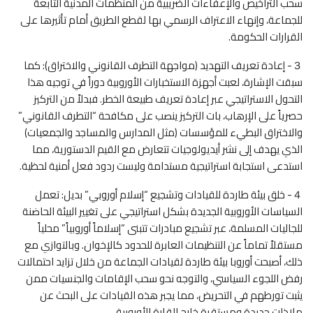
سحب التراخيص والإعفاءات الضريبية من المنظمات المدنية التابعة
للجماعة، وإنهاء الاعتراف الرسمي بها لقطع الطريق أمام تأثيرها على
القرارات الحكومة.
３- إعادة تعريف التهديد (مواجهة التطرف القانوني والاختراق): كما
سبقت الإشارة، لعبت أجهزة الاستخبارات الأوروبية دوراً في توجيه هذا
التحول الاستراتيجي عبر إعادة تعريف طبيعة الخطر. فبدلاً من التركيز
حصرياً على الإرهاب، بات التركيز ينصب على مكافحة “التطرف القانوني”
والاختراق البطيء للمؤسسات (مثل المدارس والمساجد والجمعيات)
الذي يهدف إلى نشر أيديولوجيات تتعارض مع القيم الدستورية، مما
استدعى استجابة استراتيجية مستدامة وليست ردود فعل أمنية لحظية.
４- خلق بيئة طاردة للقيادات وتشجيع “إسلام أوروبي” بديل: تعمل
السياسات الأوروبية الجديدة بشكل استراتيجي على تغيير البيئة الحاضنة
للجاليات المسلمة، عبر تشجيع مبادرات تتبنى “إسلاماً أوروبياً” محلياً
مستقلاً تماماً عن التنظيمات العابرة للحدود كالإخوان. وبالتوازي مع
ذلك، أصبحت أوروبا بيئة طاردة لقيادات الجماعة من خلال تزايد احتمالات
رفض اللجوء السياسي، والتوجه نحو سحب الإقامات والجنسيات ممن
يثبت تورطهم في التحريض، مما يجبر هذه القيادات على البحث عن
ملاذات جديدة ومستقرة خارج القارة الأوروبية.