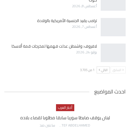
كوك
أغسطس 8, 2026
ترامب يقيد الجنسية الأمريكية بالولادة
أغسطس 7, 2026
لافروف: واشنطن عدلت فهمها لمخرجات قمة ألاسكا
يوليو 24, 2026
السابق
التالي
1 من 3٬705
احدث المواضيع
أخبار العرب
لبنان يوقف ضابطا سوريا سابقا مطلوبا لقضاء بلاده
AWATEF ABDELHAMED
ساعتين منذ