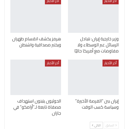
أخر الأخبار
أخر الأخبار
وزير خارجية إيران: نتبادل
هرمز يكشف انقسام طهران
الرسائل عبر الوسطاء ولا
ويختبر مصداقية واشنطن
مفاوضات مع أمريكا حاليًا
أخر الأخبار
أخر الأخبار
إيران بين “الفرصة الأخيرة”
الحوثيون يتبنون استهداف
وسياسة كسب الوقت
مصفاة تابعة لـ”أرامكو” في
جازان
السابق
التالي