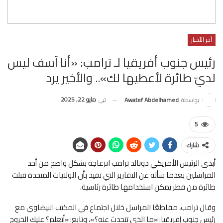
أخر الأخبار
رئيس جنوب أفريقيا لـ ترامب: «أنا آسف ليس
لديّ طائرة لأعطيها لك».. والأخير يرد
في
مايو 22, 2025
بواسطة
Awatef Abdelhamed
5
شارك
أبدى الرئيس الأمريكي دونالد ترامب انزعاجه بشكل واضح من أحد
المراسلين بعدما سأله عن التقارير التي تفيد بأن الولايات المتحدة قبلت
طائرة من قطر يمكن استخدامها طائرة رئاسية.
وقال ترامب، مقاطعًا المراسل خلال اجتماع في المكتب البيضاوي مع
رئيس جنوب إفريقيا: «ما الذي تتحدث عنه؟»، وتابع: «أتعلم؟ عليك الخروج