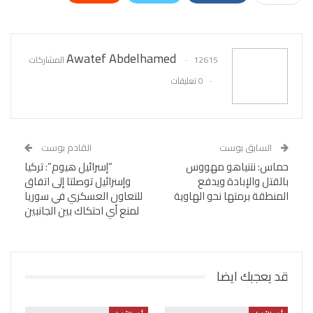
WhatsApp
Pinterest
البريد الإلكتروني
Awatef Abdelhamed
12615 المشاركات
0 تعليقات
السابق بوست
القادم بوست
حماس: نتنياهو مهووس
“إسرائيل هيوم”: تركيا
بالقتل والإبادة ويدفع
وإسرائيل توصلتا إلى اتفاق
المنطقة برمتها نحو الهاوية
للتعاون العسكري في سوريا
لمنع أي احتكاك بين الجانبين
قد يعجبك ايضا