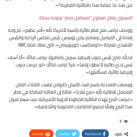
من هنا، ما علاقة هذا بالطائرة القطرية؟».
السيسي يفتتح مشروع “مستقبل مصر” ويوجه رسالة
ووصف ترامب منح قطر طائرة رئاسية لأمريكا بأنه «أمر عظيم»، ثم وجه
إهانة إلى المراسل وهاجم براين روبرتس، رئيس مجلس الإدارة والرئيس
التنفيذي لشركة «كومكاست كوربوريشن»، التي تملك قناة NBC.
لاحقًا، مازح رئيس جنوب إفريقيا، سيريل رامافوزا، ترامب قائلًا: «أنا آسف،
ليس لديّ طائرة لأعطيك إياها»، فردّ ترامب قائلًا: «لو عرضت جنوب
إفريقيا طائرة، فسأقبلها».
ووصفت المتحدثة باسم البيت الأبيض كارولين ليفيت، الثلاثاء، النقل
المحتمل للطائرة بأنه «تبرع لبلدنا»، قائلة إن العائلة المالكة في قطر
«عرضت التبرع بهذه الطائرة للخطوط الجوية الأمريكية، حيث سيتم قبول
هذا التبرع وفقًا لجميع الالتزامات القانونية والأخلاقية».
5
ReddIt
Twitter
Facebook
شارك