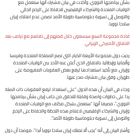
بشأن برنامجها النووي، وأكدت في بيان مشترك أنها ستعمل مع
الولايات المتحدة والشركاء الإقليميين للحفاظ على الزخم الحالي
والتوصل إلى تسوية دبلوماسية طويلة الأمد تضمن عدم امتلاك إيران
سلاحا نوويا.
قادة مجموعة السبع سيسعون خلال قمتهم إلى تفاهم مع ترامب بعد
الاتفاق الأميركي الإيراني
رحبت دول مجموعة الأربعة الكبار، التي تضم المملكة المتحدة وفرنسا
وألمانيا وإيطاليا، بالاتفاق الذي أعلن عنه الأحد بين الولايات المتحدة
وإيران، مع تأكيد استعدادها لرفع بعض العقوبات المفروضة على
طهران، وفق بيان مشترك صدر عنها.
وجاء في البيان أن هذه الدول “على استعداد لرفع العقوبات ذات الصلة
ردا على خطوات واضحة وقابلة للتحقق من جانب إيران بشأن برنامجها
النووي”، مضيفا أنها “ستعمل بشكل مكثف مع الولايات المتحدة
وإيران والشركاء الإقليميين لاغتنام هذه اللحظة والحفاظ على الزخم
والتوصل إلى تسوية دبلوماسية طويلة الأمد”.
وأشار البيان إلى أنه “يجب ألا تمتلك إيران سلاحا نوويا أبدا”، موضحا أن دول