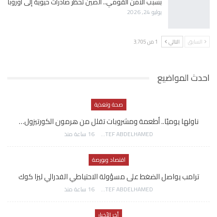
بسبب الأمن القومي.. الصين تحظر صادرات حيوية إلى أوروبا
يوليو 24, 2026
السابق
التالي
1 من 3٬705
احدث المواضيع
صحة وتغذية
ناولها يوميًا.. أطعمة ومشروبات تقلل من هرمون الكورتيزول…
AWATEF ABDELHAMED
16 ساعة منذ
اقتصاد وبورصة
ترامب يواصل الضغط على مسؤولة الاحتياطي الفدرالي ليزا كوك
AWATEF ABDELHAMED
16 ساعة منذ
أخر الأخبار