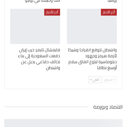
روسيا
ألف وظيفة في يوليو
أخر الأخبار
أخر الأخبار
واشنطن تتوقع انفراجا وشيكا
فايننشال تايمز: حرب إيران
لأزمة هرمز وجهود
دفعت السعودية إلى بناء
دبلوماسية لبلوغ اتفاق سلام
تحالف دفاعي بديل عن
أوسع نطاقا
واشنطن
السابق
التالي
اقتصاد وبورصة