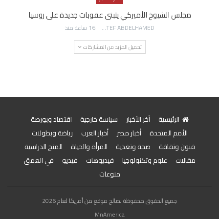
مجلس الشيوخ الأميركي يتبنى عقوبات جديدة على روسيا
AWATEF ABDELHAMED
16 ساعة منذ
تحميل المزيد من المشاركات
الرئيسية
أخر الأخبار
سياسة خارجية
اقتصاد وبورصة
الأمم المتحدة
أخبار مصر
أخبار العرب
رياضة وبطولات
فنون وثقافة
صحة وتغذية
المرأة والحياة
المنح الدراسية
مقالات
علوم وتكنولوجيا
فيديوهات
فيديو
في العمق
منوعات
جميع الحقوق محفوظة لصالح موقع من أمريكا لعام 2026
MnAmerica