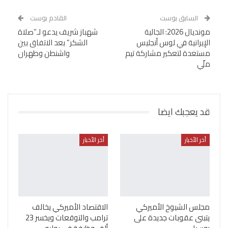
السابق بوست
القادم بوست
مونديال 2026: الجالية
شهباز شريف يدعو لـ”صلاة
الإيرانية في لوس أنجليس
الشكر” بعد الاتفاق بين
مستعدة لتعكير مشاركة تيم
واشنطن وطهران
ملّي
قد يعجبك ايضا
أخر الأخبار
أخر الأخبار
مجلس الشيوخ الأميركي
الاقتصاد الأميركي يخالف
يتبنى عقوبات جديدة على
ترامب والتوقعات ويخسر 23