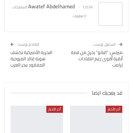
Awatef Abdelhamed
12536 المشاركات
0 تعليقات
السابق بوست
القادم بوست
ميرتس: “الناتو” يخرج من قمة
البحرية الأميركية تكشف
أنقرة أقوى رغم انتقادات
هوية قائد المروحية
ترامب
المفقود ببحر العرب
قد يعجبك ايضا
أخر الأخبار
أخر الأخبار