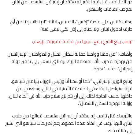
دونالد ترامب، قال فيه الأخير إنه يعتقد أن إسرائيل ستنسحب من لبنان
بموجب اتفاقات واشنطن.
وكتب كاتس على منصة “إكس”، الخميس، قائلا: “لم نطلب إذنا من أي
طرف لدخول لبنان، ولا نحتاج إلى إذن لكي نبقى فيه”.
ترامب يبلغ الشرع برفع سوريا من قائمة عقوبات الإرهاب
وأضاف: “من حقنا وواجبنا حماية سكان الجليل والمواطنين الإسرائيليين
من تهديدات حزب الله، المنظمة الإرهابية التي تسعى إلى تدمير دولة
إسرائيل”، حسب تعبيره.
وتابع الوزير الإسرائيلي: “كما أوضحنا أنا ورئيس الوزراء بنيامين نتنياهو،
فإننا سنواصل البقاء في المنطقة الأمنية في لبنان، وسنعمل من
داخلها بحسب الحاجة لذلك، إلى أن يتم نزع سلاح حزب الله في أنحاء لبنان،
وإزالة التهديد لسكان الشمال”.
والأربعاء قال ترامب ⁠إنه يعتقد أن إسرائيل ستسحب قواتها من جنوب
لبنان، لأنها ترغب في اتخاذ هذه الخطوة، رغم تصريحات نتنياهو التي تشير
إلى خلاف ‌ذلك.