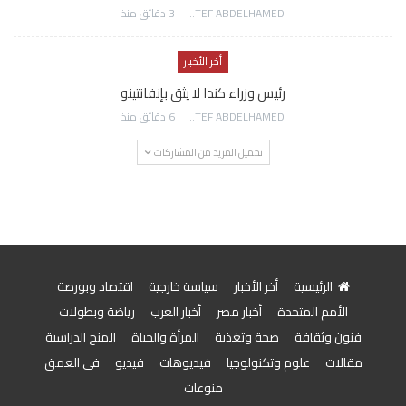
AWATEF ABDELHAMED
3 دقائق منذ
أخر الأخبار
رئيس وزراء كندا لا يثق بإنفانتينو
AWATEF ABDELHAMED
6 دقائق منذ
تحميل المزيد من المشاركات
الرئيسية
أخر الأخبار
سياسة خارجية
اقتصاد وبورصة
الأمم المتحدة
أخبار مصر
أخبار العرب
رياضة وبطولات
فنون وثقافة
صحة وتغذية
المرأة والحياة
المنح الدراسية
مقالات
علوم وتكنولوجيا
فيديوهات
فيديو
في العمق
منوعات