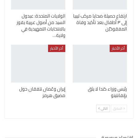
ارتفاع حصيلة ضحايا مركب ليبيا
الولايات المتحدة: عبدول
إلى ٣ أطفال بعد تأكيد وفاة
السيد من أصول عربية يفوز
المفقودَيْن
بالانتخابات التمهيدية في
ولاية…
أخر الأخبار
أخر الأخبار
رئيس وزراء كندا لا يثق
إيران وعُمان تتفقان حول
بإنفانتينو
مضيق هرمز
السابق
التالي
اقتصاد وبورصة