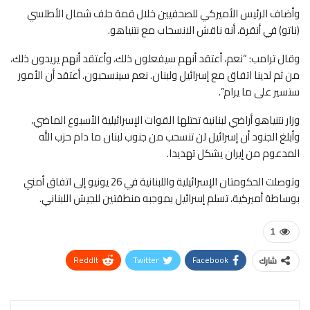
وأضاف الرئيس الأميركي للصحفيين خلال قمة حلف شمال الأطلسي
(ناتو) في أنقرة، أنه ناقش الانسحاب مع نتنياهو.
وقال ‌ترامب: “نعم، أعتقد أنهم سيفعلون ‌ذلك، ⁠وأعتقد أنهم يريدون ذلك،
من ثم لدينا اتفاق مع إسرائيل ولبنان. نعم ⁠سينسحبون. أعتقد ‌أن الأمور
ستسير على ما ⁠يرام”.
وزار نتنياهو أراضي لبنانية تحتلها ⁠القوات الإسرائيلية الأسبوع الماضي،
وأبلغ الجنود أن إسرائيل لن ⁠تنسحب من جنوب لبنان ما دام حزب الله
المدعوم من إيران يشكل تهديدا.
وتوصلت الحكومتان الإسرائيلية واللبنانية في 26 يونيو إلى اتفاق أمني
بوساطة أميركية، تسلم إسرائيل ‌بموجبه منطقتين للجيش اللبناني.
1
ReddIt
Twitter
Facebook
شارك
WhatsApp
Pinterest
البريد الإلكتروني