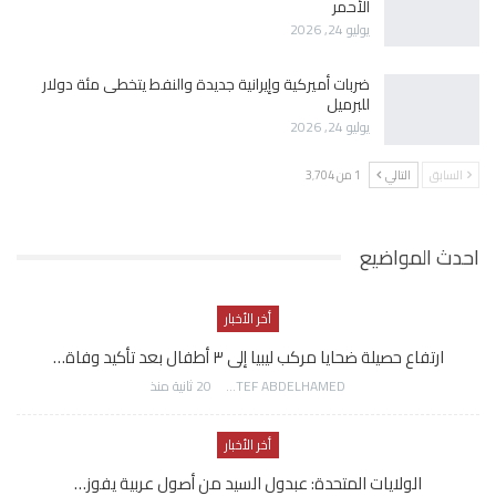
الأحمر
يوليو 24, 2026
ضربات أميركية وإيرانية جديدة والنفط يتخطى مئة دولار
للبرميل
يوليو 24, 2026
السابق
التالي
1 من 3٬704
احدث المواضيع
أخر الأخبار
ارتفاع حصيلة ضحايا مركب ليبيا إلى ٣ أطفال بعد تأكيد وفاة…
AWATEF ABDELHAMED
20 ثانية منذ
أخر الأخبار
الولايات المتحدة: عبدول السيد من أصول عربية يفوز…