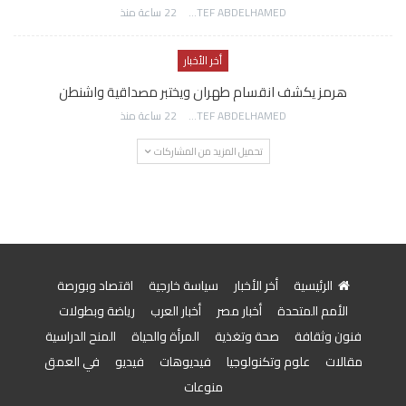
AWATEF ABDELHAMED
22 ساعة منذ
أخر الأخبار
هرمز يكشف انقسام طهران ويختبر مصداقية واشنطن
AWATEF ABDELHAMED
22 ساعة منذ
تحميل المزيد من المشاركات
الرئيسية
أخر الأخبار
سياسة خارجية
اقتصاد وبورصة
الأمم المتحدة
أخبار مصر
أخبار العرب
رياضة وبطولات
فنون وثقافة
صحة وتغذية
المرأة والحياة
المنح الدراسية
مقالات
علوم وتكنولوجيا
فيديوهات
فيديو
في العمق
منوعات