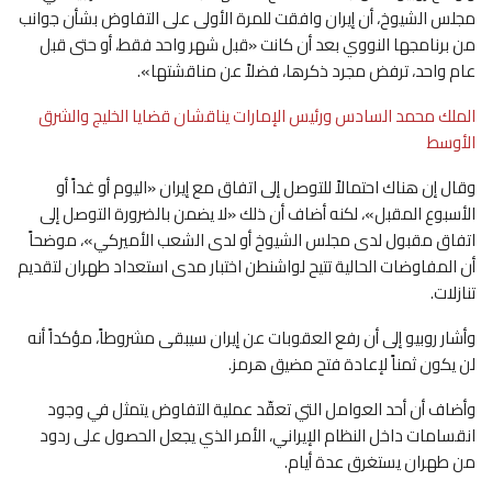
مجلس الشيوخ، أن إيران وافقت للمرة الأولى على التفاوض بشأن جوانب
من برنامجها النووي بعد أن كانت «قبل شهر واحد فقط، أو حتى قبل
عام واحد، ترفض مجرد ذكرها، فضلاً عن مناقشتها».
الملك محمد السادس ورئيس الإمارات يناقشان قضايا الخليج والشرق
الأوسط
وقال إن هناك احتمالاً للتوصل إلى اتفاق مع إيران «اليوم أو غداً أو
الأسبوع المقبل»، لكنه أضاف أن ذلك «لا يضمن بالضرورة التوصل إلى
اتفاق مقبول لدى مجلس الشيوخ أو لدى الشعب الأميركي»، موضحاً
أن المفاوضات الحالية تتيح لواشنطن اختبار مدى استعداد طهران لتقديم
تنازلات.
وأشار روبيو إلى أن رفع العقوبات عن إيران سيبقى مشروطاً، مؤكداً أنه
لن يكون ثمناً لإعادة فتح مضيق هرمز.
وأضاف أن أحد العوامل التي تعقّد عملية التفاوض يتمثل في وجود
انقسامات داخل النظام الإيراني، الأمر الذي يجعل الحصول على ردود
من طهران يستغرق عدة أيام.