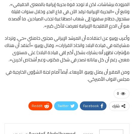
المزودة برشاشات، لكن لا توجد قوة بحرية إيرانية بالمعنى الحقيقي».
وتابع أن «البحرية الإيرانية ترقد الآن في قاع البحر، وخلال سنوات قليلة
ستتحول حطام سفنها إلى شعاب اصطناعية تجذب الصيادين. ما أقصده
هو أن الدرع التقليدية الإيرانية تعرضت لتآكل كبير».
وأعرب روبيو عن اعتقاده أن المرشد الإيراني مجتبى خامنئي «حي، وتزداد
مشاركته في قيادة البلاد واتخاذ القرارات». وقال روبيو: «أعتقد أن هناك
مؤشرات تظهر أنه يشارك بشكل أكبر (في قيادة البلاد) على مستوى
معين، رغم أن كل بياناته تصدر في شكل مكتوب وعبر أشخاص آخرين».
ومن المقرر أن يمثل روبيو، الأربعاء، أيضاً أمام لجنة الشؤون الخارجية في
مجلس النواب الأميركي.
0
ReddIt
Twitter
Facebook
شارك
WhatsApp
Pinterest
البريد الإلكتروني
Awatef Abdelhamed