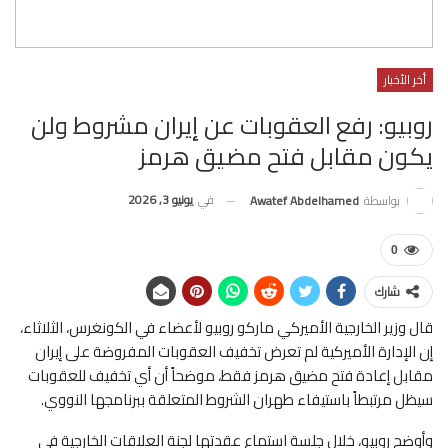
أخر الأخبار
روبيو: رفع العقوبات عن إيران مشروط ولن
يكون مقابل فتح مضيق هرمز
في
يونيو 3, 2026
بواسطة
Awatef Abdelhamed
0
شارك
قال وزير الخارجية الأميركي ماركو روبيو لأعضاء في الكونغرس، الثلاثاء،
إن الإدارة الأميركية لم تعرض تخفيف العقوبات المفروضة على إيران
مقابل إعادة فتح مضيق هرمز فقط، موضحاً أن أي تخفيف للعقوبات
سيظل مرتبطاً باستيفاء طهران الشروط المتعلقة ببرنامجها النووي.
وأوضح روبيو، خلال جلسة استماع عقدتها لجنة العلاقات الخارجية في