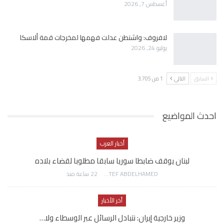
أغسطس 7, 2026
لافروف: واشنطن عدلت فهمها لمخرجات قمة ألاسكا
يوليو 24, 2026
السابق
التالي
1 من 3٬705
احدث المواضيع
أخبار العرب
لبنان يوقف ضابطا سوريا سابقا مطلوبا لقضاء بلاده
AWATEF ABDELHAMED
22 ساعة منذ
أخر الأخبار
وزير خارجية إيران: نتبادل الرسائل عبر الوسطاء ولا…