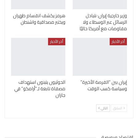
وزير خارجية إيران: نتبادل
هرمز يكشف انقسام طهران
الرسائل عبر الوسطاء ولا
ويختبر مصداقية واشنطن
مفاوضات مع أمريكا حاليًا
أخر الأخبار
أخر الأخبار
إيران بين “الفرصة الأخيرة”
الحوثيون يتبنون استهداف
وسياسة كسب الوقت
مصفاة تابعة لـ”أرامكو” في
جازان
السابق
التالي
اقتصاد وبورصة