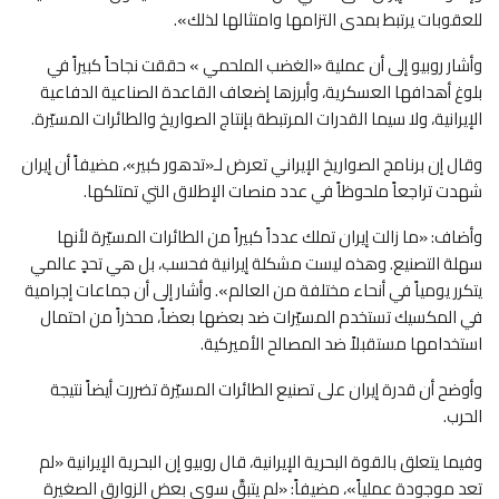
للعقوبات يرتبط بمدى التزامها وامتثالها لذلك».
وأشار روبيو إلى أن عملية «الغضب الملحمي » حققت نجاحاً كبيراً في
بلوغ أهدافها العسكرية، وأبرزها إضعاف القاعدة الصناعية الدفاعية
الإيرانية، ولا سيما القدرات المرتبطة بإنتاج الصواريخ والطائرات المسيّرة.
وقال إن برنامج الصواريخ الإيراني تعرض لـ«تدهور كبير»، مضيفاً أن إيران
شهدت تراجعاً ملحوظاً في عدد منصات الإطلاق التي تمتلكها.
وأضاف: «ما زالت إيران تملك عدداً كبيراً من الطائرات المسيّرة لأنها
سهلة التصنيع. وهذه ليست مشكلة إيرانية فحسب، بل هي تحدٍ عالمي
يتكرر يومياً في أنحاء مختلفة من العالم». وأشار إلى أن جماعات إجرامية
في المكسيك تستخدم المسيّرات ضد بعضها بعضاً، محذراً من احتمال
استخدامها مستقبلاً ضد المصالح الأميركية.
وأوضح أن قدرة إيران على تصنيع الطائرات المسيّرة تضررت أيضاً نتيجة
الحرب.
وفيما يتعلق بالقوة البحرية الإيرانية، قال روبيو إن البحرية الإيرانية «لم
تعد موجودة عملياً»، مضيفاً: «لم يتبقَّ سوى بعض الزوارق الصغيرة