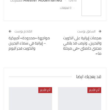
12615 المشاركات
0 تعليقات
السابق بوست
القادم بوست
هجمات إيرانية على الكويت
مواجهة «محدودة» أميركية
والبحرين.. وترمب قد يلتقي
– إيرانية في سماء البحرين
مجتبي خامنئي «في مرحلة
والكويت فجر اليوم
ما»
قد يعجبك ايضا
أخر الأخبار
أخر الأخبار