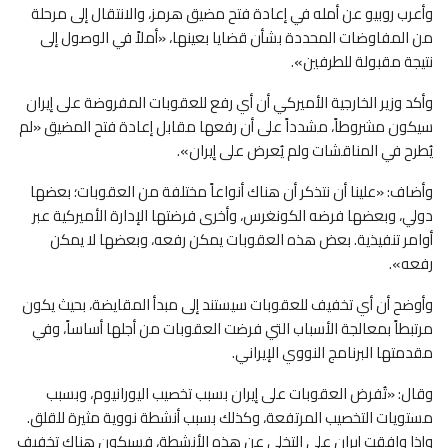
وأعرب روبيو عن أمله في إعادة فتح مضيق هرمز، والانتقال إلى مرحلة
من المفاوضات المحددة بشأن قضايا بعينها، «أملاً في الوصول إلى
نتيجة مقبولة للطرفين».
وأكد وزير الخارجية الأميركي أن أي رفع للعقوبات المفروضة على إيران
سيكون مشروطاً، مشدداً على أن رفعها مقابل إعادة فتح المضيق «لم
يُطرح في المناقشات ولم يُعرض على إيران».
وأضاف: «علينا أن نتذكر أن هناك أنواعاً مختلفة من العقوبات؛ بعضها
دولي، وبعضها فرضه الكونغرس، وأخرى فرضتها الإدارة الأميركية عبر
أوامر تنفيذية. بعض هذه العقوبات يمكن رفعه، وبعضها لا يمكن
رفعه».
وأوضح أن أي تخفيف للعقوبات سيستند إلى مبدأ المقايضة، بحيث يكون
مرتبطاً بمعالجة الأسباب التي فرضت العقوبات من أجلها أساساً، وفي
مقدمتها البرنامج النووي الإيراني.
وقال: «تُفرض العقوبات على إيران بسبب تخصيب اليورانيوم، وبسبب
مستويات التخصيب المرتفعة، وكذلك بسبب أنشطة نووية مثيرة للقلق.
وإذا وافقت إيران على التخلي عن هذه الأنشطة، فسيكون هناك تخفيف